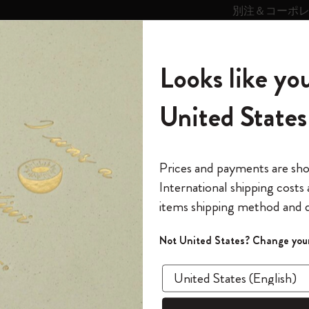
別注＆コーポ
キンス
パーソナライズサ
ストー
モレスキン
Looks like you
ービス
リー
の世界
テゴリ
サブカテゴリ
サブカテゴリ
United States
6,500円以上のご購入で送料無料
モレスキンの世界
ノートブック
ダイアリー
すべて見る
モレスキンスマート
Reframe サングラス
キム・ジョンギコレクション
すべて見る
アートを愛する方への贈り物
カントリー・テーマ・ピンズ・コレク
プライドをいつも胸に
スマートライティング・システム
Notes
ション
クラシック ノートブック
The Original Notebook
パーソナル・ダイアリー
スマートライティング・システム
Blackwing x モレスキン
ムーミン コレクション
Impressions of Impressionism コレクショ
バックパック
プロフェッショナルへの贈り物
Mardi Mercredi × モレスキン
スマートノートブック
モレスキン Journal
10% オフと送料無料
*
メールアドレス
Prices and payments are sh
ン
で1冊無料
International shipping costs
ミニノートブックチャーム
12カ月ダイアリー
モレスキンスマートスマートとは
Kaweco x モレスキン
キム・ジョンギコレクション
限定版バックパック
ミニマリストへの贈り物
スマートダイアリー
モレスキン Planner
月有効）
モレスキンの世
カサ・バトリョ 限定版コレクション
items shipping method and d
の先行アクセス
*
パスワード
カイエ ＆ ジャーナル
15ヶ月プランナー
アプリ・サービス
ペン & ペンシル
「Alice's Adventures in Wonderland」コレ
Shopper paper – made Collection
マキシマリストへの贈り物
プライズ
クラ
クション
ゴッホ美術館
報をいち早くチェック
Not United States? Change your
今すぐ会員登録
カスタムノートブック
18ヶ月プランナー
アクセサリー＆リフィル
デバイスバッグ & バックパック
ファッションを愛する方への贈り物
ス
パスワードを忘れた方はこち
ハードカバ
「
WELCOME10
」を
『ロード・オブ・ザ・リング』コレク
このデバイスで情
限定版
ウィークリープランナー
ション
Legendary
旅人への贈り物
回注文が10%オフ
¥ 957 
ます。セール・ア