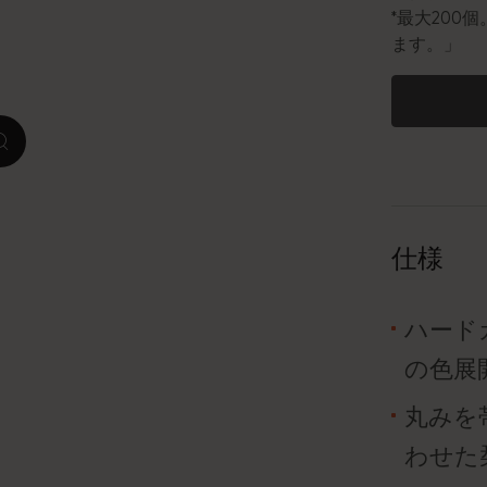
*最大20
ます。」
ピーナッツ限定コレクション
プレシャス & エシカル コレクション
zoom.cta
City Guide Notebooks LUXE x モレスキ
ン
カサ・バトリョ 限定版コレクション
仕様
アイ アム ザ シティ コレクション
ハード
星の王子さま
の色展
Mardi Mercredi × モレスキン
丸みを
ハリー・ポッターの呪文コレクション
わせた