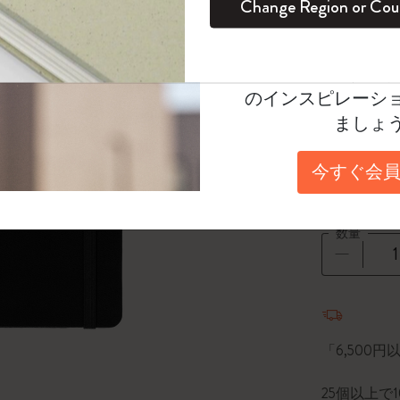
Change Region or Cou
セット
デイリープランナー
カラーパターン ノートブック
健康を愛する方への贈り物です
ログイン
適用外
Select a color
Moleskineアカウ
パッションジャーナル
マンスリープランナー
サクラコレクション
趣味を愛する方へのギフト
選択済
*
選択し
オファーや会員特
のインスピレーシ
スチューデントカイエジャーナル
プランナー
馬年コレクション
卒業祝い
Select a size
ましょ
Pocket 9x
アートコレクション
限定版ダイアリー
ミニノートブックチャーム
ノートブック
今すぐ会員
XL 19x25 
プロコレクション
プロコレクション
BLACKPINK × モレスキン コレクショ
ン
ライフプランナー・コレクション
数量
ISSEY MIYAKE | モレスキン のコレク
アカデミック・プランナー
ション
数量が1
ナサにインスパイアされたコレクショ
ン
「6,500
Impressions of Impressionism コレクショ
25個以上で
ン