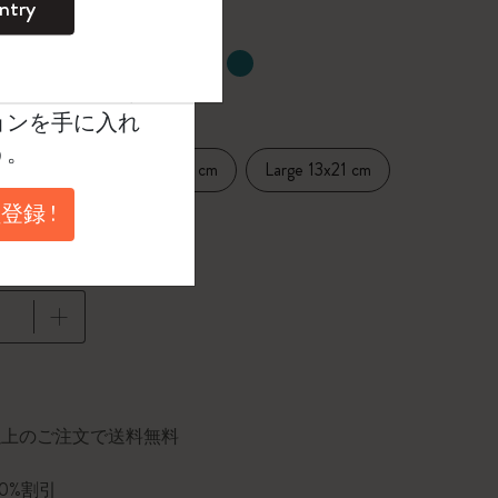
ntry
。
ントを作成して限定
たカラー
典、さらに多く
ョンを手に入れ
う。
14 cm
Medium 11.5x18 cm
Large 13x21 cm
登録 !
cm
に更新されました
円以上のご注文で送料無料
10%割引