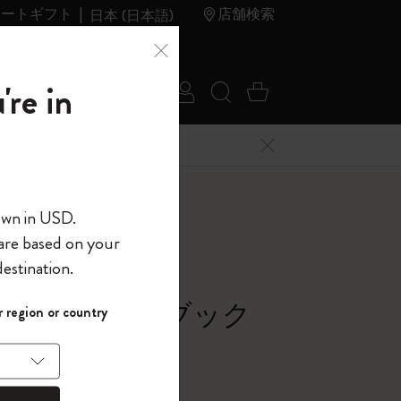
レートギフト
店舗検索
日本 (日本語)
夏のセ
アウトレ
're in
ログイン
検索 (キーワードな
カート 0 アイ
ール
ット
メニューを閉じる
へようこそ
own in USD.
 are based on your
界へようこそ
estination.
パスワードを表示
シック ノートブック
 region or country
して、コード
ら
ー, ブラック
入力すると、初
報を保存する
(任意)
＋送料無料になり
から
ウトレット品は