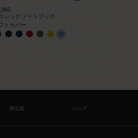
3,960
¥ 4,950
ラシック ノートブック
スチューデン
3冊セット、X
フトカバー
ク、ブルー、
限定版
バッグ