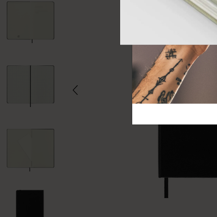
芸術と文化
モレスキン Foundation
アカウントを作成する
サブカテゴリ
バッグ
サブカテゴリ
ギフト
サブカテゴリ
ピン
サブカテゴリ
パッチ
サブカテゴリ