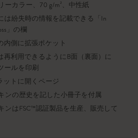
ーカラー、70 g/m²、中性紙
には紛失時の情報を記載できる「In
f loss」の欄
の内側に拡張ポケット
は再利用できるようにB面（裏面）に
ツールを印刷
°フラットに開くページ
キンの歴史を記した小冊子を付属
キンはFSC™認証製品を生産、販売して