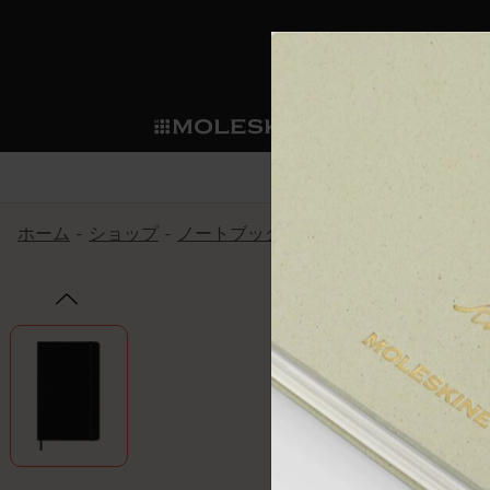
ショ
モレス
ップ
マート
サブカテゴリ
サブカ
今すぐメンバー登録
新商品
すべて見る
カスタムダイアリー
モレスキンメンバーシップ
ホーム
ショップ
ノートブック
The Original Notebook
ノートブック
スマートライティング・シス
カスタムノートブック
我々の歴史
ウェルカムオファー: 次回のご購入時に
サブカテゴリ
サブカテゴリ
テム
通常特典: パーソナライズの2冊ご購入
ダイアリー
パッチ
モレスキンのマニフェスト
バースデー特典: 1回限りの割引（1ヶ
サブカテゴリ
モレスキンスマートスマート
先行プレビュー: 新作コレクションへ
モレスキンスマート
とは
和紙テープ
ペンと紙の力
伝説的なお得情報: 会員限定の特別サ
サブカテゴリ
セールへの早期アクセス: お得な情
ライティングツール
アプリ・サービス
ミニノートブックチャーム
持続可能な創造性
モレスキン限定イベント: 優先アクセ
サブカテゴリ
サブカテゴリ
返品期間の延長: 1ヶ月間
限定版ノートブック
別注＆コーポレートギフト
Detour
サブカテゴリ