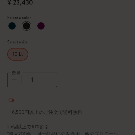
¥ 23,430
Select a color
選択済
*
選択したカラー
Select a size
10 Lt
数量
数量が1に更新されました
「6,500円以上のご注文で送料無料
25個以上で10%割引
*最大200個。同一商品にのみ適用。他のプロモーシ