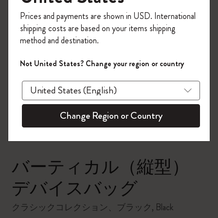
今すぐ会員登録して、コード
Prices and payments are shown in USD. International
「
WELCOME10
」を入力すると、初回注
shipping costs are based on your items shipping
文が10%オフ＋送料無料になります。セ
method and destination.
ール・アウトレット品は適用外。
Moleskineアカウントを作成して限定オフ
Not United States? Change your region or country
ァーや会員特典、さらに多くのインスピ
zoom.cta
レーションを手に入れましょう。
今すぐ会員登録 !
Change Region or Country
バーティカル（縦型）
デバイスバッグ
クラシックコレクション、ブラック, Black