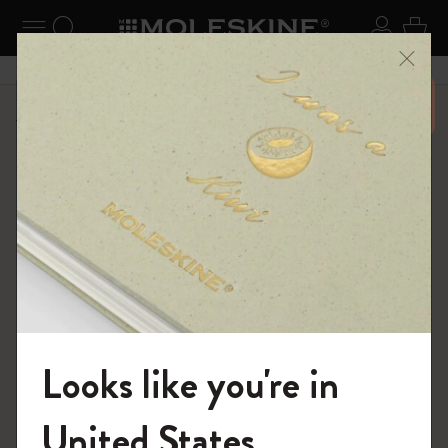
ニューを閉じる
ナビゲーションの切替
検索 (キーワードなど)
ログイ
カー
メニ
6,500円以上のご購入で送料無料
ショップ
バッグ
クラシック バックパック
Looks like you're in
モレスキンの世界へようこそ
United States