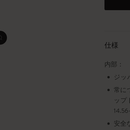
ピーナッツ限定コレクション
プレシャス & エシカル コレクション
zoom.cta
City Guide Notebooks LUXE x モレスキ
仕様
ン
カサ・バトリョ 限定版コレクション
内部：
ジッ
アイ アム ザ シティ コレクション
常に
星の王子さま
ップト
Mardi Mercredi × モレスキン
14.
ハリー・ポッターの呪文コレクション
安全