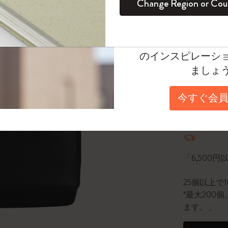
Change Region or Cou
セット
デイリープランナー
カラーパターン ノートブック
健康を愛する方への贈り物です
ログイン
適用外
選
*
選択し
Moleskineアカウ
パッションジャーナル
マンスリープランナー
サクラコレクション
趣味を愛する方へのギフト
Select a size
オファーや会員特
のインスピレーシ
スチューデントカイエジャーナル
プランナー
馬年コレクション
卒業祝い
15 Lt
ましょ
アートコレクション
限定版ダイアリー
ミニノートブックチャーム
ノートブック
数量
今すぐ会員
プロコレクション
プロコレクション
BLACKPINK × モレスキン コレクショ
ン
数量が1
ライフプランナー・コレクション
ISSEY MIYAKE | モレスキン のコレク
アカデミック・プランナー
ション
「6,500
ナサにインスパイアされたコレクショ
25個以上で
ン
*最大20
ます。」
Impressions of Impressionism コレクショ
ン