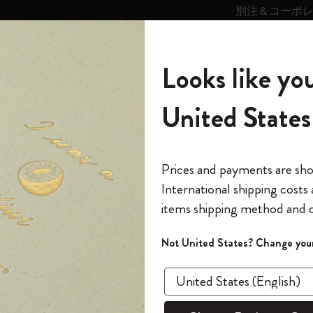
別注＆コーポ
キンス
パーソナライズサ
ストー
モレスキン
Looks like you
ービス
リー
の世界
テゴリ
サブカテゴリ
サブカテゴリ
United States
6,500円以上のご購入で送料無料
モレスキンの世界
ノートブック
ダイアリー
すべて見る
モレスキンスマート
Reframe サングラス
キム・ジョンギコレクション
すべて見る
アートを愛する方への贈り物
カントリー・テーマ・ピンズ・コレク
プライドをいつも胸に
スマートライティング・システム
Notes
ション
ROバックパック
The Original Notebook
パーソナル・ダイアリー
スマートライティング・システム
Blackwing x モレスキン
ムーミン コレクション
Impressions of Impressionism コレクショ
バックパック
プロフェッショナルへの贈り物
Mardi Mercredi × モレスキン
スマートノートブック
モレスキン Journal
10% オフと送料無料
*
メールアドレス
Prices and payments are sh
ン
で1冊無料
International shipping costs
ミニノートブックチャーム
12カ月ダイアリー
モレスキンスマートスマートとは
Kaweco x モレスキン
キム・ジョンギコレクション
限定版バックパック
ミニマリストへの贈り物
スマートダイアリー
モレスキン Planner
月有効）
モレスキンの世
カサ・バトリョ 限定版コレクション
items shipping method and d
の先行アクセス
PRO
*
パスワード
カイエ ＆ ジャーナル
15ヶ月プランナー
アプリ・サービス
ペン & ペンシル
「Alice's Adventures in Wonderland」コレ
Shopper paper – made Collection
マキシマリストへの贈り物
プライズ
クション
ゴッホ美術館
報をいち早くチェック
Not United States? Change your
クラシック
今すぐ会員登録
カスタムノートブック
18ヶ月プランナー
アクセサリー＆リフィル
デバイスバッグ & バックパック
ファッションを愛する方への贈り物
ス
パスワードを忘れた方はこち
¥ 31,570
「
WELCOME10
」を
『ロード・オブ・ザ・リング』コレク
このデバイスで情
限定版
ウィークリープランナー
ション
Legendary
旅人への贈り物
回注文が10%オフ
Select a color
ます。セール・ア