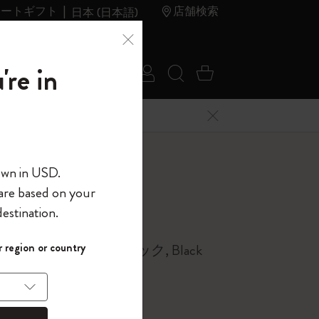
レートギフト
店舗検索
日本 (日本語)
夏のセ
アウトレ
're in
ログイン
検索 (キーワードな
カート 0 アイ
ール
ット
メニューを閉じる
へようこそ
own in USD.
 are based on your
界へようこそ
estination.
バックパック
パスワードを表示
 region or country
コレクション、ブラック, Black
して、コード
ら
入力すると、初
報を保存する
(任意)
＋送料無料になり
ウトレット品は