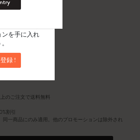
ntry
。
択済
たカラー
ントを作成して限定
典、さらに多く
ョンを手に入れ
う。
登録 !
に更新されました
円以上のご注文で送料無料
10%割引
0個。同一商品にのみ適用。他のプロモーションは除外され