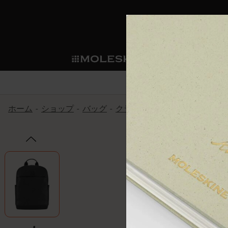
ショ
モレス
ップ
マート
サブカテゴリ
サブカ
今すぐメンバー登録
新商品
すべて見る
カスタムダイアリー
モレスキンメンバーシップ
ホーム
ショップ
バッグ
クラシック バックパック
P
ノートブック
スマートライティング・シス
カスタムノートブック
我々の歴史
ウェルカムオファー: 次回のご購入時に
サブカテゴリ
サブカテゴリ
テム
通常特典: パーソナライズの2冊ご購入
ダイアリー
パッチ
モレスキンのマニフェスト
バースデー特典: 1回限りの割引（1ヶ
サブカテゴリ
モレスキンスマートスマート
先行プレビュー: 新作コレクションへ
モレスキンスマート
とは
和紙テープ
ペンと紙の力
伝説的なお得情報: 会員限定の特別サ
サブカテゴリ
セールへの早期アクセス: お得な情
ライティングツール
アプリ・サービス
ミニノートブックチャーム
持続可能な創造性
モレスキン限定イベント: 優先アクセ
サブカテゴリ
サブカテゴリ
返品期間の延長: 1ヶ月間
限定版ノートブック
別注＆コーポレートギフト
Detour
サブカテゴリ