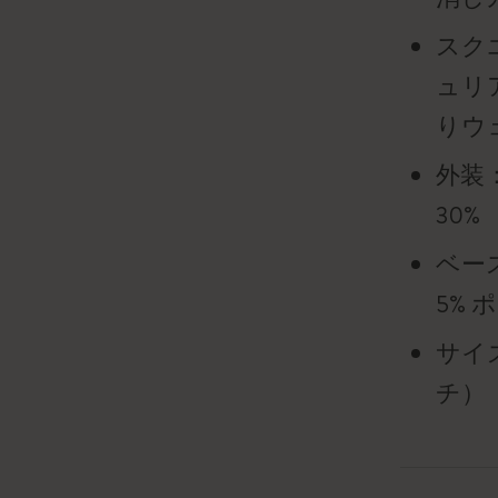
スク
ュリ
りウ
外装
30%
ベー
5% 
サイズ：
チ）