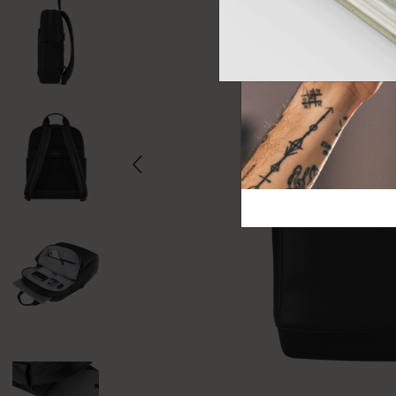
芸術と文化
モレスキン Foundation
アカウントを作成する
サブカテゴリ
バッグ
サブカテゴリ
ギフト
サブカテゴリ
ピン
サブカテゴリ
パッチ
サブカテゴリ