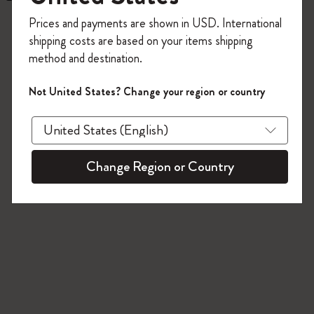
今すぐ会員登録して、コード
6 プロダクツ
Prices and payments are shown in USD. International
「
WELCOME10
」を入力すると、初回注
shipping costs are based on your items shipping
文が10%オフ＋送料無料になります。セ
method and destination.
ール・アウトレット品は適用外。
Moleskineアカウントを作成して限定オフ
Not United States? Change your region or country
ァーや会員特典、さらに多くのインスピ
レーションを手に入れましょう。
今すぐ会員登録 !
Change Region or Country