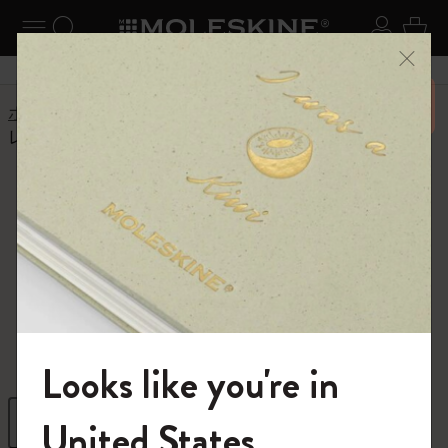
ニューを閉じる
ナビゲーションの切替
検索 (キーワードなど)
ログイ
カー
メニ
6,500円以上のご購入で送料無料
ホーム
ショップ
バッグ
バックパック
レザー バックパック
レザー バックパッ
ク
ノマドライフのためのレザーバッグ
Looks like you're in
モレスキンの世界へようこそ
フィルター
並び替え
United States