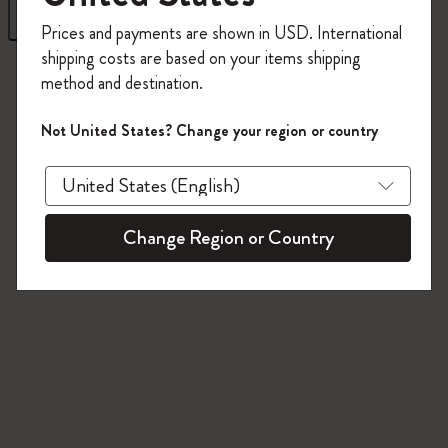
フィルター
並び替え
今すぐ会員登録して、コード
Prices and payments are shown in USD. International
「
WELCOME10
」を入力すると、初回注
shipping costs are based on your items shipping
文が10%オフ＋送料無料になります。セ
2 プロダクツ
method and destination.
ール・アウトレット品は適用外。
Moleskineアカウントを作成して限定オフ
Not United States? Change your region or country
ァーや会員特典、さらに多くのインスピ
レーションを手に入れましょう。
今すぐ会員登録 !
Change Region or Country