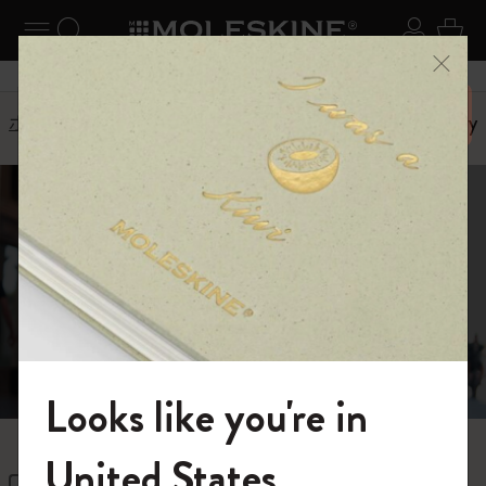
ニューを閉じる
ナビゲーションの切替
検索 (キーワードなど)
ログイ
カー
メニ
6,500円以上のご購入で送料無料
ホーム
ショップ
バッグ
バックパック
Legendary
The Legendary
Backpack
ソフトな素材でしなやかに仕上げたスタイリッ
シュなバックパック。いろんなシーンで活躍す
る、汎用性が高いデザイン。ソフトな外側部
分、インナーの裏地部分に100%リサイクル素材
Looks like you're in
を使用しています。
モレスキンの世界へようこそ
United States