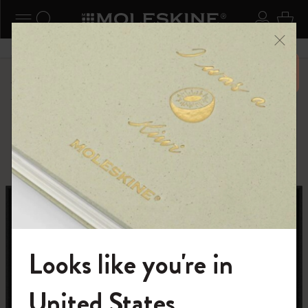
ニューを閉じる
ナビゲーションの切替
検索 (キーワードなど)
ログイ
カー
メニ
6,500円以上のご購入で送料無料
ショップ
ピン
カントリー・テーマ・ピンズ・コレクション
Looks like you're in
モレスキンの世界へようこそ
United States