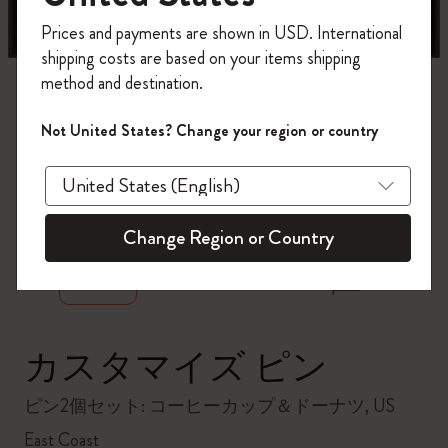
今すぐ会員登録して、コード
Prices and payments are shown in USD. International
「
WELCOME10
」を入力すると、初回注
shipping costs are based on your items shipping
文が10%オフ＋送料無料になります。セ
method and destination.
ール・アウトレット品は適用外。
Moleskineアカウントを作成して限定オフ
Not United States? Change your region or country
ァーや会員特典、さらに多くのインスピ
レーションを手に入れましょう。
zoom.cta
今すぐ会員登録 !
Change Region or Country
カスタマイズ ピン
ピン2個セット: コーヒーカップ＆ドーナツ, US
East Coast