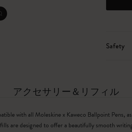
ピーナッツ限定コレクション
zoom.cta
プレシャス & エシカル コレクション
City Guide Notebooks LUXE x モレスキ
Safety
ン
カサ・バトリョ 限定版コレクション
アイ アム ザ シティ コレクション
アクセサリー＆リフィル
星の王子さま
Mardi Mercredi × モレスキン
patible with all Moleskine x Kaweco Ballpoint Pens, as 
ハリー・ポッターの呪文コレクション
lls are designed to offer a beautifully smooth writin