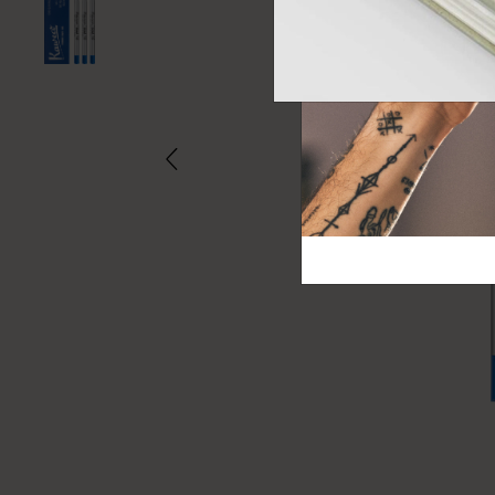
芸術と文化
モレスキン Foundation
アカウントを作成する
サブカテゴリ
バッグ
サブカテゴリ
ギフト
サブカテゴリ
ピン
サブカテゴリ
パッチ
サブカテゴリ