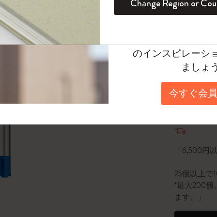
Change Region or Cou
セット
デイリープランナー
カラーパターン ノートブック
健康を愛する方への贈り物です
ログイン
適用外
選択済
*
選択し
Moleskineアカウ
パッションジャーナル
マンスリープランナー
サクラコレクション
趣味を愛する方へのギフト
Select a size
オファーや会員特
のインスピレーシ
スチューデントカイエジャーナル
プランナー
馬年コレクション
卒業祝い
1.0
ましょ
アートコレクション
限定版ダイアリー
ミニノートブックチャーム
ノートブック
数量
今すぐ会員
プロコレクション
プロコレクション
BLACKPINK × モレスキン コレクショ
ン
数量が1
ライフプランナー・コレクション
ISSEY MIYAKE | モレスキン のコレク
アカデミック・プランナー
ション
「6,500
ナサにインスパイアされたコレクショ
25個以上で
ン
*最大20
ます。」
Impressions of Impressionism コレクショ
ン