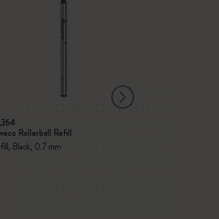
1,364
¥ 2,310
¥ 1,155
eco Rollerball Refill
黒鉛筆3本セ
efill, Black, 0.7 mm