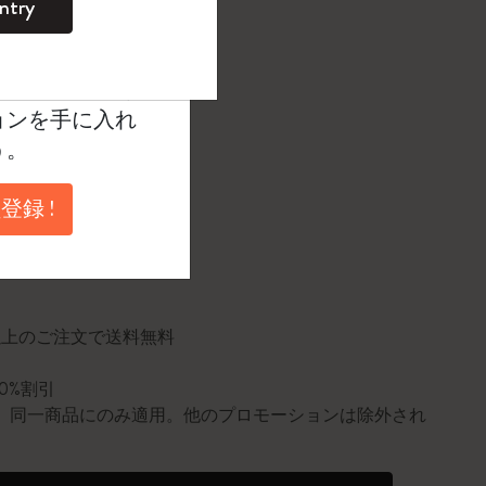
ntry
。
たカラー
ントを作成して限定
典、さらに多く
ョンを手に入れ
う。
登録 !
に更新されました
円以上のご注文で送料無料
10%割引
0個。同一商品にのみ適用。他のプロモーションは除外され