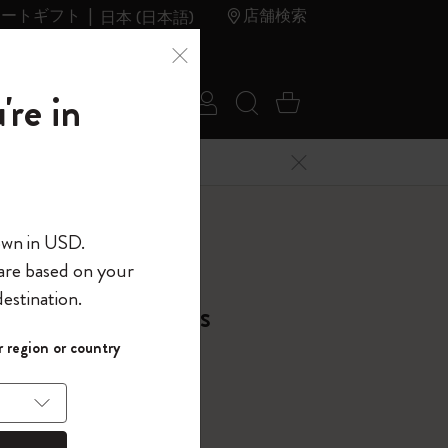
レートギフト
店舗検索
日本 (日本語)
夏のセ
アウトレ
're in
ログイン
検索 (キーワードな
カート 0 アイ
ール
ット
メニューを閉じる
へようこそ
own in USD.
 are based on your
界へようこそ
estination.
Ballpoint Refills
パスワードを表示
 region or country
 1.0 mm, ブルー
して、コード
ら
入力すると、初
報を保存する
(任意)
＋送料無料になり
ウトレット品は