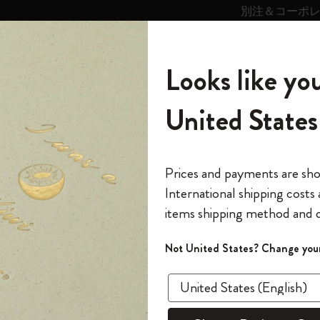
別注＆コーポ
キンス
パーソナライズサ
ストー
モレスキン
Looks like you
ービス
リー
の世界
テゴリ
サブカテゴリ
サブカテゴリ
United States
6,500円以上のご購入で送料無料
モレスキンの世界
ノートブック
ダイアリー
すべて見る
モレスキンスマート
Reframe サングラス
キム・ジョンギコレクション
すべて見る
アートを愛する方への贈り物
カントリー・テーマ・ピンズ・コレク
プライドをいつも胸に
スマートライティング・システム
Notes
ション
リフィル
Kaweco Ballpoint Refills
The Original Notebook
パーソナル・ダイアリー
スマートライティング・システム
Blackwing x モレスキン
ムーミン コレクション
Impressions of Impressionism コレクショ
バックパック
プロフェッショナルへの贈り物
Mardi Mercredi × モレスキン
スマートノートブック
モレスキン Journal
10% オフと送料無料
*
メールアドレス
Prices and payments are sh
ン
で1冊無料
International shipping costs
ミニノートブックチャーム
12カ月ダイアリー
モレスキンスマートスマートとは
Kaweco x モレスキン
キム・ジョンギコレクション
限定版バックパック
ミニマリストへの贈り物
スマートダイアリー
モレスキン Planner
月有効）
モレスキンの世
カサ・バトリョ 限定版コレクション
items shipping method and d
の先行アクセス
Kaweco 
*
パスワード
カイエ ＆ ジャーナル
15ヶ月プランナー
アプリ・サービス
ペン & ペンシル
「Alice's Adventures in Wonderland」コレ
Shopper paper – made Collection
マキシマリストへの贈り物
プライズ
クション
ゴッホ美術館
報をいち早くチェック
Not United States? Change your
Set of 3,
今すぐ会員登録
カスタムノートブック
18ヶ月プランナー
アクセサリー＆リフィル
デバイスバッグ & バックパック
ファッションを愛する方への贈り物
ス
パスワードを忘れた方はこち
¥ 1,980
「
WELCOME10
」を
『ロード・オブ・ザ・リング』コレク
このデバイスで情
限定版
ウィークリープランナー
ション
Legendary
旅人への贈り物
回注文が10%オフ
Select a color
ます。セール・ア