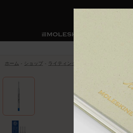
ショ
モレス
ップ
マート
サブカテゴリ
サブカ
今すぐメンバー登録
新商品
すべて見る
カスタムダイアリー
モレスキンメンバーシップ
ホーム
ショップ
ライティングツール
アクセサリー＆
ノートブック
スマートライティング・シス
カスタムノートブック
我々の歴史
ウェルカムオファー: 次回のご購入時に
サブカテゴリ
サブカテゴリ
テム
通常特典: パーソナライズの2冊ご購入
ダイアリー
パッチ
モレスキンのマニフェスト
バースデー特典: 1回限りの割引（1ヶ
サブカテゴリ
モレスキンスマートスマート
先行プレビュー: 新作コレクションへ
モレスキンスマート
とは
和紙テープ
ペンと紙の力
伝説的なお得情報: 会員限定の特別サ
サブカテゴリ
セールへの早期アクセス: お得な情
ライティングツール
アプリ・サービス
ミニノートブックチャーム
持続可能な創造性
モレスキン限定イベント: 優先アクセ
サブカテゴリ
サブカテゴリ
返品期間の延長: 1ヶ月間
限定版ノートブック
別注＆コーポレートギフト
Detour
サブカテゴリ