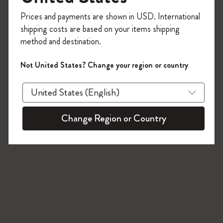
4 プロダクツ
今すぐ会員登録して、コード
Prices and payments are shown in USD. International
「
WELCOME10
」を入力すると、初回注
shipping costs are based on your items shipping
文が10%オフ＋送料無料になります。セ
method and destination.
ール・アウトレット品は適用外。
Moleskineアカウントを作成して限定オフ
Not United States? Change your region or country
ァーや会員特典、さらに多くのインスピ
レーションを手に入れましょう。
今すぐ会員登録 !
Change Region or Country