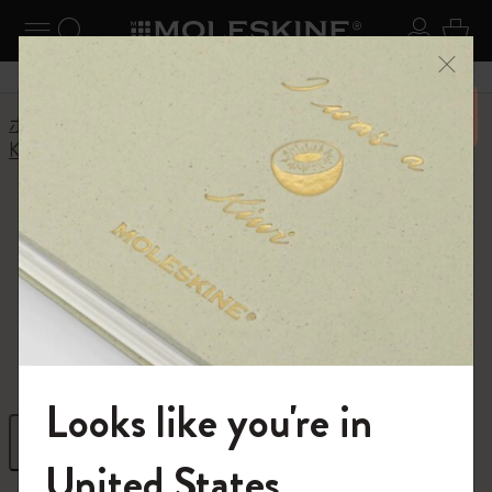
ニューを閉じる
ナビゲーションの切替
検索 (キーワードなど)
ログイ
カー
メニ
6,500円以上のご購入で送料無料
ホーム
ショップ
ライティングツール
Kaweco x モレスキン
Kaweco Ballpoint Pen
Kaweco Ballpoint Pen
Kaweco design stems from a time when tradition
and craftsmanship went hand in hand.
Looks like you're in
フィルター
並び替え
モレスキンの世界へようこそ
United States