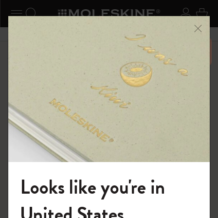
ニューを閉じる
ナビゲーションの切替
検索 (キーワードなど)
ログイ
カー
メニ
6,500円以上のご購入で送料無料
ショップ
...
Kaweco x モレスキン
Kaweco Classic Collection
Looks like you're in
モレスキンの世界へようこそ
United States