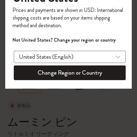
今すぐ会員登録して、コード
Prices and payments are shown in USD. International
「
WELCOME10
」を入力すると、初回注
shipping costs are based on your items shipping
文が10%オフ＋送料無料になります。セ
method and destination.
ール・アウトレット品は適用外。
Moleskineアカウントを作成して限定オフ
Not United States? Change your region or country
ァーや会員特典、さらに多くのインスピ
レーションを手に入れましょう。
zoom.cta
今すぐ会員登録 !
Change Region or Country
新製品
ムーミン ピン
リトルミイ リーディング