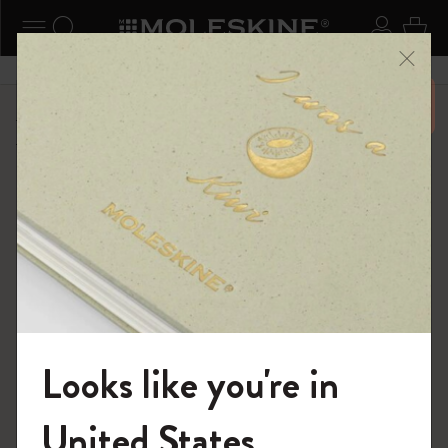
ニューを閉じる
ナビゲーションの切替
検索 (キーワードなど)
ログイ
カー
メニ
6,500円以上のご購入で送料無料
ショップ
限定版ノートブック
ムーミン コレクション
Looks like you're in
モレスキンの世界へようこそ
United States