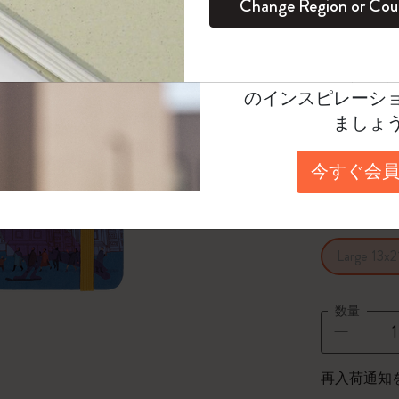
¥ 5,280
Change Region or Cou
セット
デイリープランナー
カラーパターン ノートブック
健康を愛する方への贈り物です
ログイン
適用外
Moleskineアカウ
Select a model
パッションジャーナル
マンスリープランナー
サクラコレクション
趣味を愛する方へのギフト
オファーや会員特
選
*
選択し
のインスピレーシ
スチューデントカイエジャーナル
プランナー
馬年コレクション
卒業祝い
ましょ
Select a layout
アートコレクション
限定版ダイアリー
ミニノートブックチャーム
ノートブック
横罫
今すぐ会員
プロコレクション
プロコレクション
BLACKPINK × モレスキン コレクショ
ン
Select a size
ライフプランナー・コレクション
ISSEY MIYAKE | モレスキン のコレク
Large 13x2
アカデミック・プランナー
ション
ナサにインスパイアされたコレクショ
数量
ン
Impressions of Impressionism コレクショ
数量が1
再入荷通知
ン