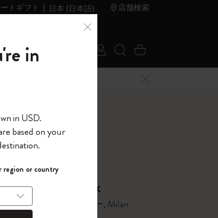
レートギフト
店舗検索
日本 (日本語)
夏のセ
アウトレ
're in
ログイン
検索 (キーワードな
カート 0 アイ
ール
ット
メニューを閉じる
へようこそ
own in USD.
 are based on your
界へようこそ
estination.
パスワードを表示
 region or country
して、コード
ら
he City Notebook
入力すると、初
報を保存する
(任意)
＋送料無料になり
線入り、ハードカバー, Milan
ウトレット品は