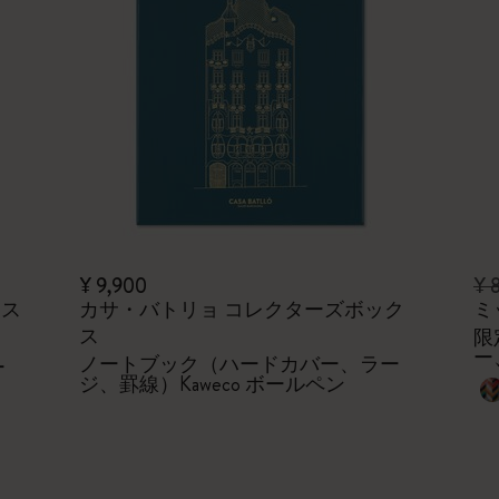
¥ 9,900
¥ 
レス
カサ・バトリョ コレクターズボック
ミ
ス
限
ー
ノートブック（ハードカバー、ラー
ー
ジ、罫線）Kaweco ボールペン