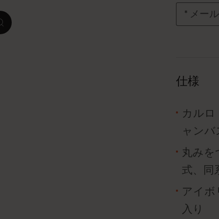
*
メール
ピーナッツ限定コレクション
zoom.cta
プレシャス & エシカル コレクション
City Guide Notebooks LUXE x モレスキ
仕様
ン
カサ・バトリョ 限定版コレクション
カルロ
アイ アム ザ シティ コレクション
ャンバ
丸みを
星の王子さま
式、同
Mardi Mercredi × モレスキン
アイボリ
ハリー・ポッターの呪文コレクション
入り