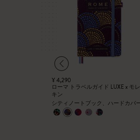
¥ 4,290
ク
ローマ トラベルガイド LUXE x モ
キン
ードカバー、イ
ス
シティノートブック、ハードカバ