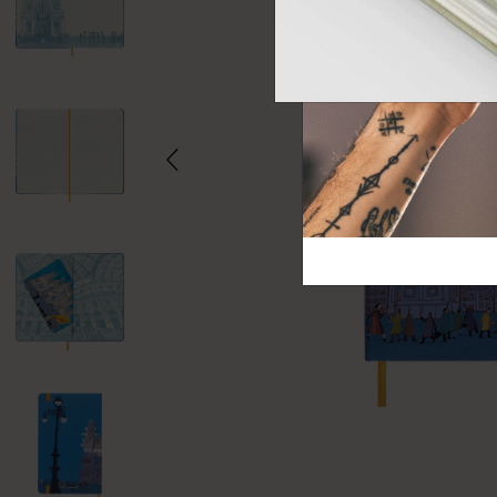
芸術と文化
モレスキン Foundation
アカウントを作成する
サブカテゴリ
バッグ
サブカテゴリ
ギフト
サブカテゴリ
ピン
サブカテゴリ
パッチ
サブカテゴリ