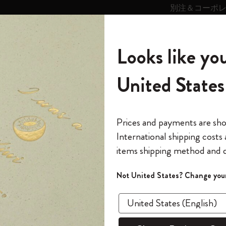
別注＆コーポ
キンス
パーソナライズサ
ストー
モレスキン
Looks like you
ービス
リー
の世界
テゴリ
サブカテゴリ
サブカテゴリ
United States
6,500円以上のご購入で送料無料
モレスキンの世界
ノートブック
ダイアリー
すべて見る
モレスキンスマート
Reframe サングラス
キム・ジョンギコレクション
すべて見る
アートを愛する方への贈り物
カントリー・テーマ・ピンズ・コレク
プライドをいつも胸に
スマートライティング・システム
Notes
ション
ティ コレクション
I am the City Notebook
The Original Notebook
パーソナル・ダイアリー
スマートライティング・システム
Blackwing x モレスキン
ムーミン コレクション
Impressions of Impressionism コレクショ
バックパック
プロフェッショナルへの贈り物
Mardi Mercredi × モレスキン
スマートノートブック
モレスキン Journal
10% オフと送料無料
*
メールアドレス
Prices and payments are sh
ン
で1冊無料
International shipping costs
ミニノートブックチャーム
12カ月ダイアリー
モレスキンスマートスマートとは
Kaweco x モレスキン
キム・ジョンギコレクション
限定版バックパック
ミニマリストへの贈り物
スマートダイアリー
モレスキン Planner
月有効）
モレスキンの世
カサ・バトリョ 限定版コレクション
items shipping method and d
の先行アクセス
*
パスワード
カイエ ＆ ジャーナル
15ヶ月プランナー
アプリ・サービス
ペン & ペンシル
「Alice's Adventures in Wonderland」コレ
Shopper paper – made Collection
マキシマリストへの贈り物
プライズ
在庫切れ
クション
ゴッホ美術館
報をいち早くチェック
Not United States? Change your
今すぐ会員登録
カスタムノートブック
18ヶ月プランナー
アクセサリー＆リフィル
デバイスバッグ & バックパック
ファッションを愛する方への贈り物
ス
パスワードを忘れた方はこち
I am t
「
WELCOME10
」を
『ロード・オブ・ザ・リング』コレク
このデバイスで情
限定版
ウィークリープランナー
ション
Legendary
旅人への贈り物
回注文が10%オフ
ラージ、罫
ます。セール・ア