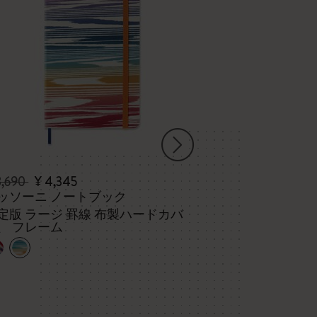
8,690
¥ 4,345
¥ 3,300
ッソーニ ノートブック
カスタマイズ 
定版 ラージ 罫線 布製ハードカバ
ピン2個セット
、 フレーム