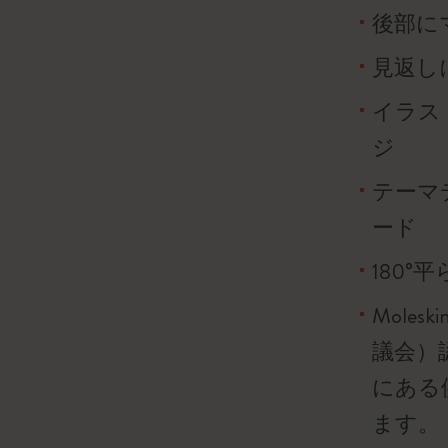
後部に
見返し
イラス
ジ
テーマ
ード
180°
Mole
議会）
にある
ます。