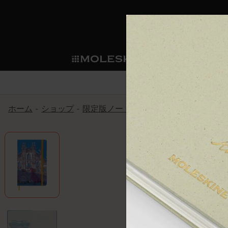
ショ
モレス
ップ
マート
サブカテゴリ
サブカ
今すぐメンバー登録
新商品
すべて見る
カスタムダイアリー
モレスキンメンバーシップ
ホーム
ショップ
限定版ノートブック
アイ アム ザ シ
ノートブック
スマートライティング・シス
カスタムノートブック
我々の歴史
ウェルカムオファー: 次回のご購入時に
サブカテゴリ
サブカテゴリ
テム
通常特典: パーソナライズの2冊ご購入
ダイアリー
パッチ
モレスキンのマニフェスト
バースデー特典: 1回限りの割引（1ヶ
サブカテゴリ
モレスキンスマートスマート
先行プレビュー: 新作コレクションへ
モレスキンスマート
とは
和紙テープ
ペンと紙の力
伝説的なお得情報: 会員限定の特別サ
サブカテゴリ
セールへの早期アクセス: お得な情
ライティングツール
アプリ・サービス
ミニノートブックチャーム
持続可能な創造性
モレスキン限定イベント: 優先アクセ
サブカテゴリ
サブカテゴリ
返品期間の延長: 1ヶ月間
限定版ノートブック
別注＆コーポレートギフト
Detour
サブカテゴリ