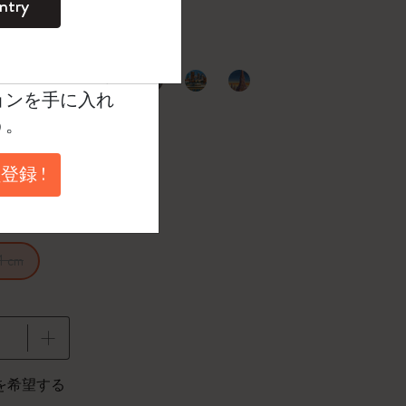
ntry
。
ントを作成して限定
典、さらに多く
択済
たカラー
ョンを手に入れ
う。
登録 !
1 cm
に更新されました
を希望する