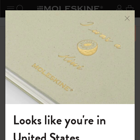
ニューを閉じる
ナビゲーションの切替
検索 (キーワードなど)
ログイ
カー
メニ
6,500円以上のご購入で送料無料
ショップ
限定版ノートブック
ムーミン コレクション
Looks like you're in
モレスキンの世界へようこそ
United States