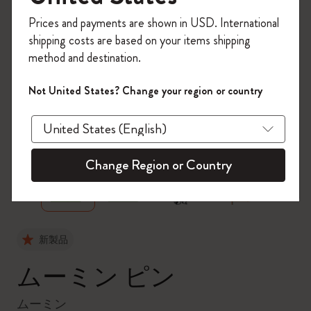
今すぐ会員登録して、コード
Prices and payments are shown in USD. International
「
WELCOME10
」を入力すると、初回注
shipping costs are based on your items shipping
文が10%オフ＋送料無料になります。セ
method and destination.
ール・アウトレット品は適用外。
Moleskineアカウントを作成して限定オフ
Not United States? Change your region or country
ァーや会員特典、さらに多くのインスピ
レーションを手に入れましょう。
zoom.cta
今すぐ会員登録 !
Change Region or Country
新製品
ムーミン ピン
ムーミン