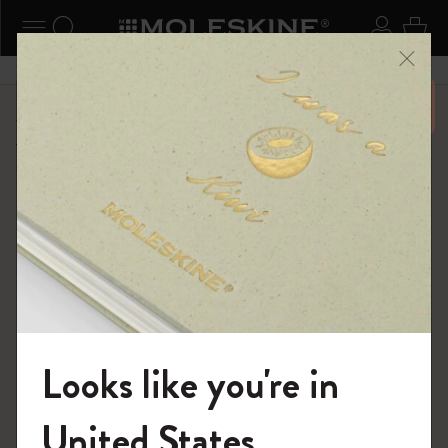
ニューを閉じる
ナビゲーションの切替
検索 (キーワードなど)
ログイ
カー
メニ
6,500円以上のご購入で送料無料
ショップ
限定版ノートブック
Reframe サングラス
Looks like you're in
モレスキンの世界へようこそ
United States