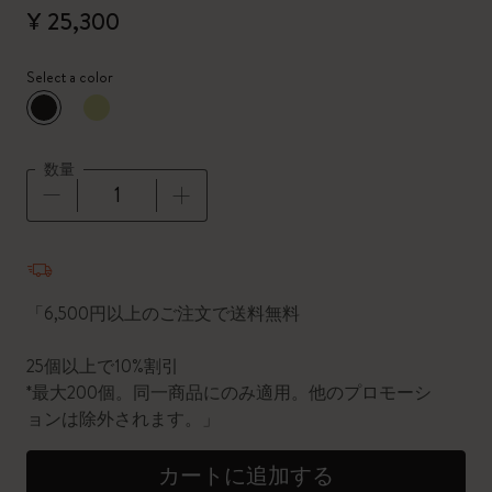
¥ 25,300
Select a color
選択済
*
選択したカラー
数量
数量が1に更新されました
「6,500円以上のご注文で送料無料
25個以上で10%割引
*最大200個。同一商品にのみ適用。他のプロモーシ
ョンは除外されます。」
カートに追加する