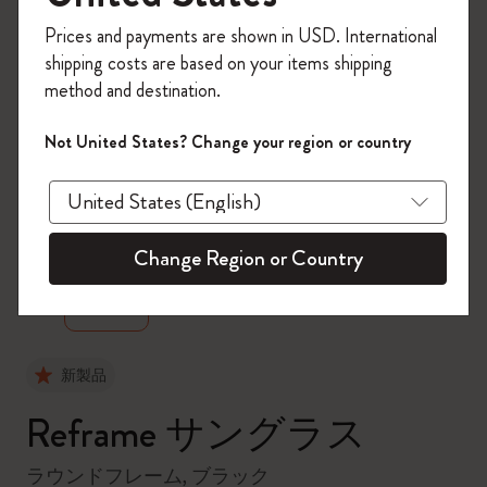
今すぐ会員登録して、コード
Prices and payments are shown in USD. International
「
WELCOME10
」を入力すると、初回注
shipping costs are based on your items shipping
文が10%オフ＋送料無料になります。セ
method and destination.
ール・アウトレット品は適用外。
Moleskineアカウントを作成して限定オフ
Not United States? Change your region or country
ァーや会員特典、さらに多くのインスピ
レーションを手に入れましょう。
zoom.cta
今すぐ会員登録 !
Change Region or Country
新製品
Reframe サングラス
ラウンドフレーム, ブラック