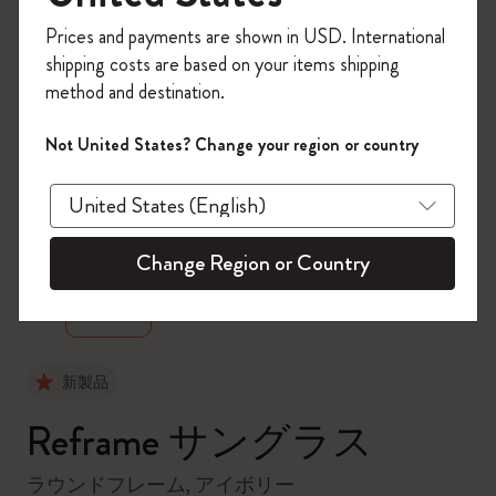
今すぐ会員登録して、コード
Prices and payments are shown in USD. International
「
WELCOME10
」を入力すると、初回注
shipping costs are based on your items shipping
文が10%オフ＋送料無料になります。セ
method and destination.
ール・アウトレット品は適用外。
Moleskineアカウントを作成して限定オフ
Not United States? Change your region or country
ァーや会員特典、さらに多くのインスピ
レーションを手に入れましょう。
zoom.cta
今すぐ会員登録 !
Change Region or Country
新製品
Reframe サングラス
ラウンドフレーム, アイボリー