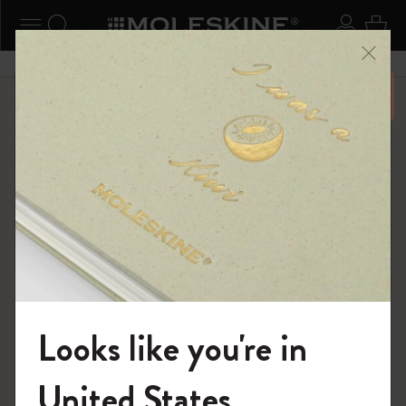
ニューを閉じる
ナビゲーションの切替
検索 (キーワードなど)
ログイ
カー
メニ
6,500円以上のご購入で送料無料
ショップ
限定版ノートブック
Reframe サングラス
Looks like you're in
モレスキンの世界へようこそ
United States