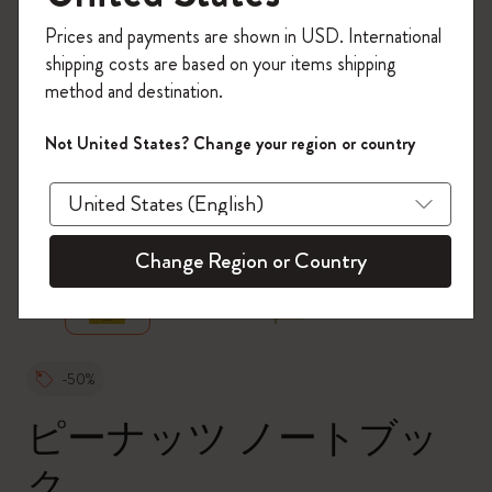
今すぐ会員登録して、コード
Prices and payments are shown in USD. International
「
WELCOME10
」を入力すると、初回注
shipping costs are based on your items shipping
文が10%オフ＋送料無料になります。セ
method and destination.
ール・アウトレット品は適用外。
Moleskineアカウントを作成して限定オフ
Not United States? Change your region or country
ァーや会員特典、さらに多くのインスピ
レーションを手に入れましょう。
zoom.cta
今すぐ会員登録 !
Change Region or Country
-50%
ピーナッツ ノートブッ
ク