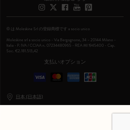
© は Moleskine Srl の登録商標です a socio unico
Moleskine srl a socio unico - Via Bergognone, 34 – 20144 Milano -
Italia - P. IVA / CCIAA n. 07234480965 - REA MI 1945400 - Cap.
Soc. €2.181.513,42
支払いオプション
日本 (日本語)