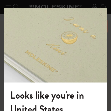
ニューを閉じる
ナビゲーションの切替
検索 (キーワードなど)
ログイ
カー
メニ
6,500円以上のご購入で送料無料
ショップ
...
限定版
ピーナッツ限定コレクション
Looks like you're in
モレスキンの世界へようこそ
United States