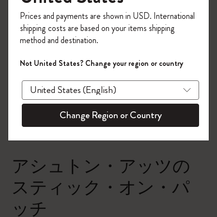
今すぐ会員登録して、コード
Prices and payments are shown in USD. International
「
WELCOME10
」を入力すると、初回注
shipping costs are based on your items shipping
文が10%オフ＋送料無料になります。セ
method and destination.
ール・アウトレット品は適用外。
Moleskineアカウントを作成して限定オフ
Not United States? Change your region or country
ァーや会員特典、さらに多くのインスピ
zoom.cta
レーションを手に入れましょう。
今すぐ会員登録 !
Change Region or Country
アシュトン・アッツの
スティック・オン・パ
ッチ