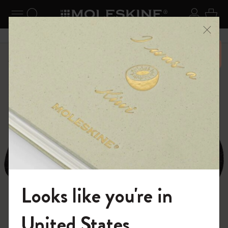
ニューを閉じる
ナビゲーションの切替
検索 (キーワードなど)
ログイ
カー
メニ
6,500円以上のご購入で送料無料
ショップ
パッチ
プライドをいつも胸に
Looks like you're in
モレスキンの世界へようこそ
United States