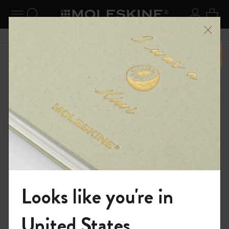
ニューを閉じる
ナビゲーションの切替
検索 (キーワードなど)
ログイ
カー
メニ
6,500円以上のご購入で送料無料
ショップ
...
アートコレクション
スケッチ
Looks like you're in
モレスキンの世界へようこそ
United States