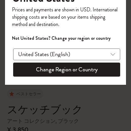
今すぐ会員登録して、コード
Prices and payments are shown in USD. International
「
WELCOME10
」を入力すると、初回注
shipping costs are based on your items shipping
文が10%オフ＋送料無料になります。セ
method and destination.
ール・アウトレット品は適用外。
Moleskineアカウントを作成して限定オフ
Not United States? Change your region or country
ァーや会員特典、さらに多くのインスピ
zoom.cta
レーションを手に入れましょう。
今すぐ会員登録 !
Change Region or Country
ベストセラー
スケッチブック
アート コレクション, ブラック
¥ 3,850