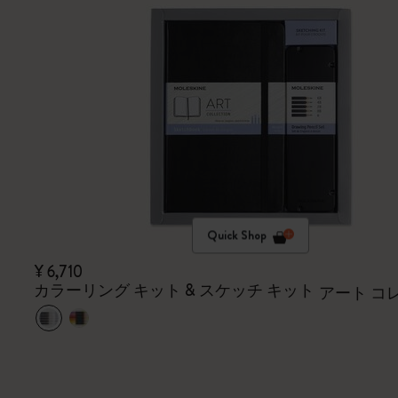
Quick Shop
¥ 6,710
カラーリング キット & スケッチ キット
アート コ