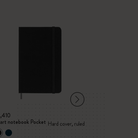
3,410
¥ 4,070
art notebook Pocket
クラシック 
Hard cover, ruled
ハードカバー