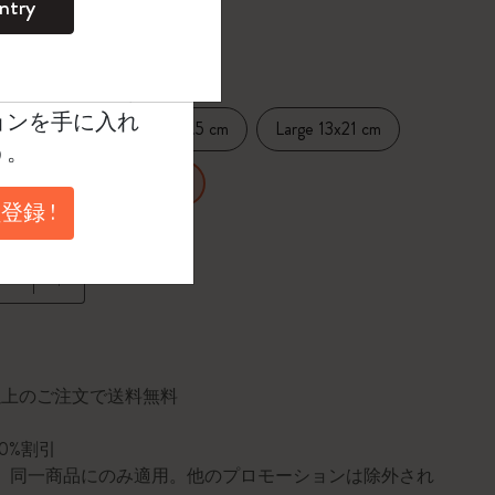
ntry
。
択済
たカラー
ントを作成して限定
典、さらに多く
ョンを手に入れ
14 cm
Medium 11.5x17.5 cm
Large 13x21 cm
う。
7 cm
A3 29.7x42 cm
登録 !
に更新されました
円以上のご注文で送料無料
10%割引
0個。同一商品にのみ適用。他のプロモーションは除外され