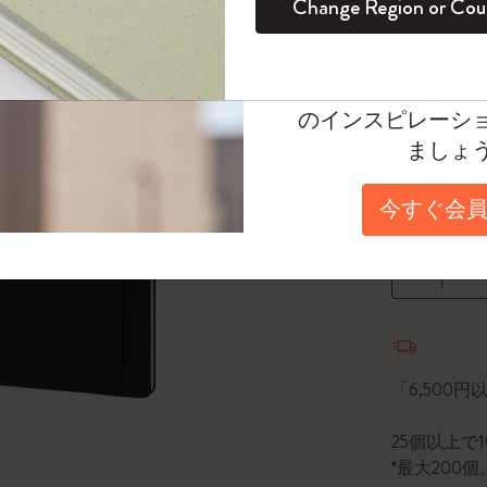
Change Region or Cou
セット
デイリープランナー
カラーパターン ノートブック
健康を愛する方への贈り物です
ログイン
適用外
選
*
選択し
Moleskineアカウ
パッションジャーナル
マンスリープランナー
サクラコレクション
趣味を愛する方へのギフト
Select a size
オファーや会員特
のインスピレーシ
スチューデントカイエジャーナル
プランナー
馬年コレクション
卒業祝い
Pocket 9x
ましょ
アートコレクション
限定版ダイアリー
ミニノートブックチャーム
ノートブック
A4 21x29.
今すぐ会員
プロコレクション
プロコレクション
BLACKPINK × モレスキン コレクショ
数量
ン
ライフプランナー・コレクション
ISSEY MIYAKE | モレスキン のコレク
数量が1
アカデミック・プランナー
ション
ナサにインスパイアされたコレクショ
「6,500
ン
25個以上で
Impressions of Impressionism コレクショ
*最大20
ン