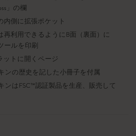
f loss」の欄
の内側に拡張ポケット
は再利用できるようにB面（裏面）に
ツールを印刷
°フラットに開くページ
キンの歴史を記した小冊子を付属
キンはFSC™認証製品を生産、販売して