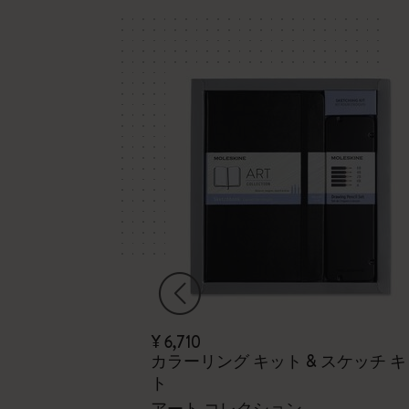
¥ 6,710
カラーリング キット & スケッチ 
ト
ク