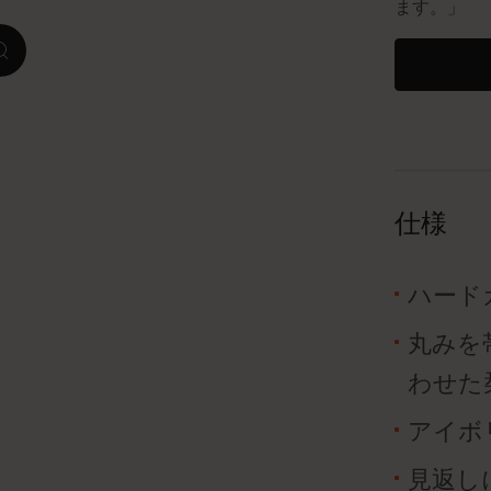
ます。」
ピーナッツ限定コレクション
zoom.cta
プレシャス & エシカル コレクション
City Guide Notebooks LUXE x モレスキ
ン
仕様
カサ・バトリョ 限定版コレクション
アイ アム ザ シティ コレクション
ハード
丸みを
星の王子さま
わせた
Mardi Mercredi × モレスキン
アイボリ
ハリー・ポッターの呪文コレクション
見返し