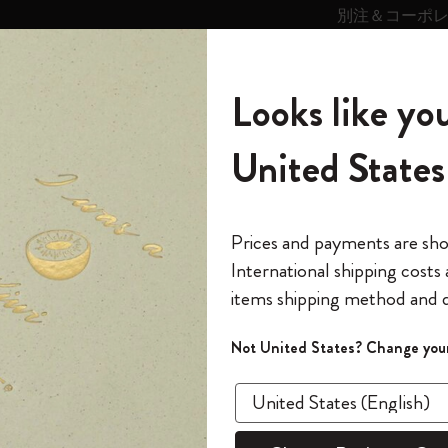
別注＆コーポ
キンス
パーソナライズサ
ストー
モレスキン
Looks like you
ービス
リー
の世界
テゴリ
サブカテゴリ
サブカテゴリ
United States
6,500円以上のご購入で送料無料
モレスキンの世界
ノートブック
ダイアリー
すべて見る
モレスキンスマート
Reframe サングラス
キム・ジョンギコレクション
すべて見る
アートを愛する方への贈り物
カントリー・テーマ・ピンズ・コレク
プライドをいつも胸に
スマートライティング・システム
Notes
ション
スケッチ
スケッチブック
The Original Notebook
パーソナル・ダイアリー
スマートライティング・システム
Blackwing x モレスキン
ムーミン コレクション
Impressions of Impressionism コレクショ
バックパック
プロフェッショナルへの贈り物
Mardi Mercredi × モレスキン
スマートノートブック
モレスキン Journal
10% オフと送料無料
*
メールアドレス
Prices and payments are sh
ン
で1冊無料
International shipping costs
ミニノートブックチャーム
12カ月ダイアリー
モレスキンスマートスマートとは
Kaweco x モレスキン
キム・ジョンギコレクション
限定版バックパック
ミニマリストへの贈り物
スマートダイアリー
モレスキン Planner
月有効）
モレスキンの世
カサ・バトリョ 限定版コレクション
items shipping method and d
の先行アクセス
スケ
*
パスワード
カイエ ＆ ジャーナル
15ヶ月プランナー
アプリ・サービス
ペン & ペンシル
「Alice's Adventures in Wonderland」コレ
Shopper paper – made Collection
マキシマリストへの贈り物
プライズ
クション
ゴッホ美術館
報をいち早くチェック
Not United States? Change your
アート コ
今すぐ会員登録
カスタムノートブック
18ヶ月プランナー
アクセサリー＆リフィル
デバイスバッグ & バックパック
ファッションを愛する方への贈り物
ス
パスワードを忘れた方はこち
¥ 7,810
「
WELCOME10
」を
『ロード・オブ・ザ・リング』コレク
このデバイスで情
限定版
ウィークリープランナー
ション
Legendary
旅人への贈り物
回注文が10%オフ
Select a color
ます。セール・ア