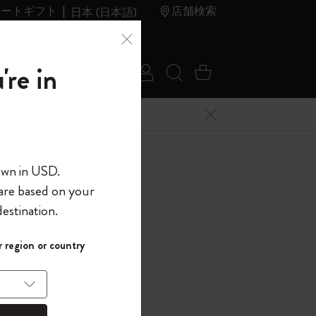
レートギフト
店舗検索
日本 (日本語)
夏のセ
アウトレ
're in
ログイン
検索 (キーワードな
カート 0 アイ
ール
ット
メニューを閉じる
へようこそ
own in USD.
 are based on your
界へようこそ
estination.
ッチブック
パスワードを表示
 region or country
レクション, ブラック
して、コード
ら
入力すると、初
報を保存する
(任意)
＋送料無料になり
ウトレット品は