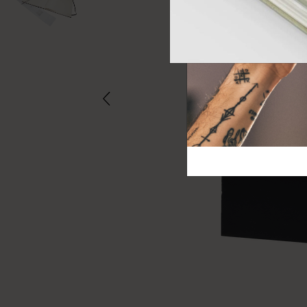
芸術と文化
モレスキン Foundation
アカウントを作成する
サブカテゴリ
バッグ
サブカテゴリ
ギフト
サブカテゴリ
ピン
サブカテゴリ
パッチ
サブカテゴリ