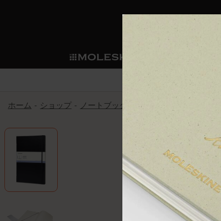
ショ
モレス
ップ
マート
サブカテゴリ
サブカ
今すぐメンバー登録
新商品
すべて見る
カスタムダイアリー
モレスキンメンバーシップ
ホーム
ショップ
ノートブック
アートコレクション
ノートブック
スマートライティング・シス
カスタムノートブック
我々の歴史
ウェルカムオファー: 次回のご購入時に
サブカテゴリ
サブカテゴリ
テム
通常特典: パーソナライズの2冊ご購入
ダイアリー
パッチ
モレスキンのマニフェスト
バースデー特典: 1回限りの割引（1ヶ
サブカテゴリ
モレスキンスマートスマート
先行プレビュー: 新作コレクションへ
モレスキンスマート
とは
和紙テープ
ペンと紙の力
伝説的なお得情報: 会員限定の特別サ
サブカテゴリ
セールへの早期アクセス: お得な情
ライティングツール
アプリ・サービス
ミニノートブックチャーム
持続可能な創造性
モレスキン限定イベント: 優先アクセ
サブカテゴリ
サブカテゴリ
返品期間の延長: 1ヶ月間
限定版ノートブック
別注＆コーポレートギフト
Detour
サブカテゴリ