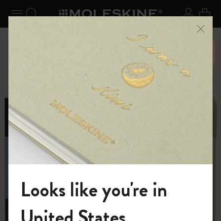
ニューを閉じる
ナビゲーションの切替
検索 (キーワードなど)
ログイ
カー
メニ
6,500円以上のご購入で送料無料
ショップ
...
アートコレクション
スケッチ
Looks like you're in
モレスキンの世界へようこそ
United States