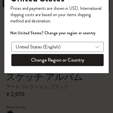
今すぐ会員登録して、コード
Prices and payments are shown in USD. International
「
WELCOME10
」を入力すると、初回注
shipping costs are based on your items shipping
文が10%オフ＋送料無料になります。セ
method and destination.
ール・アウトレット品は適用外。
Moleskineアカウントを作成して限定オフ
zoom.cta
Not United States? Change your region or country
ァーや会員特典、さらに多くのインスピ
レーションを手に入れましょう。
今すぐ会員登録 !
Change Region or Country
スケッチ アルバム
アート コレクション, ブラック
¥ 2,970
Select a color