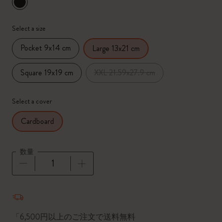
選択済
*
選択したカラー
Select a size
Pocket 9x14 cm
Large 13x21 cm
Square 19x19 cm
XXL 21.59x27.9 cm
Select a cover
Cardboard
数量
数量が1に更新されました
「6,500円以上のご注文で送料無料