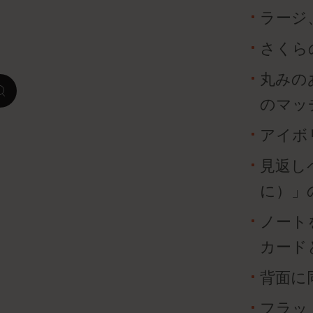
ラージ
ピーナッツ限定コレクション
さくら
プレシャス & エシカル コレクション
丸みの
zoom.cta
City Guide Notebooks LUXE x モレスキ
のマッ
ン
アイボリ
カサ・バトリョ 限定版コレクション
見返しペー
アイ アム ザ シティ コレクション
に）」
星の王子さま
ノート
カード
Mardi Mercredi × モレスキン
背面に
ハリー・ポッターの呪文コレクション
フラッ