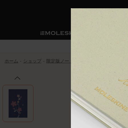
ショ
モレス
ップ
マート
サブカテゴリ
サブカ
今すぐメンバー登録
新商品
すべて見る
カスタムダイアリー
モレスキンメンバーシップ
ホーム
ショップ
限定版ノートブック
さくらノートブ
ノートブック
スマートライティング・シス
カスタムノートブック
我々の歴史
ウェルカムオファー: 次回のご購入時に
サブカテゴリ
サブカテゴリ
テム
通常特典: パーソナライズの2冊ご購入
ダイアリー
パッチ
モレスキンのマニフェスト
バースデー特典: 1回限りの割引（1ヶ
サブカテゴリ
モレスキンスマートスマート
先行プレビュー: 新作コレクションへ
モレスキンスマート
とは
和紙テープ
ペンと紙の力
伝説的なお得情報: 会員限定の特別サ
サブカテゴリ
セールへの早期アクセス: お得な情
ライティングツール
アプリ・サービス
ミニノートブックチャーム
持続可能な創造性
モレスキン限定イベント: 優先アクセ
サブカテゴリ
サブカテゴリ
返品期間の延長: 1ヶ月間
限定版ノートブック
別注＆コーポレートギフト
Detour
サブカテゴリ