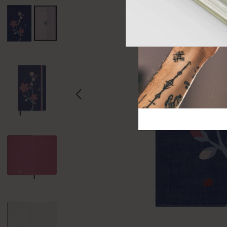
芸術と文化
モレスキン Foundation
アカウントを作成する
サブカテゴリ
バッグ
サブカテゴリ
ギフト
サブカテゴリ
ピン
サブカテゴリ
パッチ
サブカテゴリ