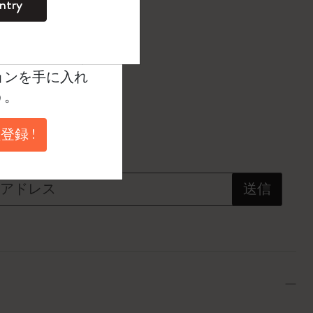
¥ 2,695
ntry
。
ントを作成して限定
典、さらに多く
選択済
たカラー
ョンを手に入れ
う。
登録 !
に更新されました
を希望する
アドレス
送信