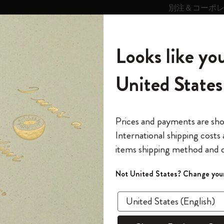
別注＆コーポ
キンス
パーソナライズサ
ストー
モレスキン
Looks like you
ービス
リー
の世界
テゴリ
サブカテゴリ
サブカテゴリ
United States
6,500円以上のご購入で送料無料
モレスキンの世界
ノートブック
ダイアリー
すべて見る
モレスキンスマート
Reframe サングラス
キム・ジョンギコレクション
すべて見る
アートを愛する方への贈り物
カントリー・テーマ・ピンズ・コレク
プライドをいつも胸に
スマートライティング・システム
Notes
ション
ック
The Original Notebook
パーソナル・ダイアリー
スマートライティング・システム
Blackwing x モレスキン
ムーミン コレクション
Impressions of Impressionism コレクショ
バックパック
プロフェッショナルへの贈り物
Mardi Mercredi × モレスキン
スマートノートブック
モレスキン Journal
10% オフと送料無料
*
メールアドレス
Prices and payments are sh
ン
で1冊無料
International shipping costs
ミニノートブックチャーム
12カ月ダイアリー
モレスキンスマートスマートとは
Kaweco x モレスキン
キム・ジョンギコレクション
限定版バックパック
ミニマリストへの贈り物
スマートダイアリー
モレスキン Planner
月有効）
モレスキンの世
カサ・バトリョ 限定版コレクション
items shipping method and d
の先行アクセス
在庫切れ
*
パスワード
カイエ ＆ ジャーナル
15ヶ月プランナー
アプリ・サービス
ペン & ペンシル
「Alice's Adventures in Wonderland」コレ
Shopper paper – made Collection
マキシマリストへの贈り物
プライズ
さく
クション
ゴッホ美術館
報をいち早くチェック
Not United States? Change your
今すぐ会員登録
カスタムノートブック
18ヶ月プランナー
アクセサリー＆リフィル
デバイスバッグ & バックパック
ファッションを愛する方への贈り物
ス
パスワードを忘れた方はこち
ラージ、
「
WELCOME10
」を
『ロード・オブ・ザ・リング』コレク
このデバイスで情
限定版
ウィークリープランナー
ション
Legendary
旅人への贈り物
ラージ 無
回注文が10%オフ
ます。セール・ア