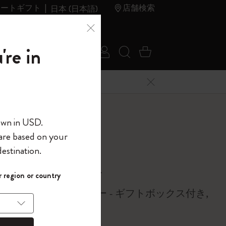
レートギフト
店舗検索
日本 (日本語)
夏のセ
アウトレ
're in
ログイン
検索 (キーワードな
カート 0 アイ
ール
ット
メニューを閉じる
へようこそ
own in USD.
 are based on your
界へようこそ
estination.
パスワードを表示
らノートブック
 region or country
して、コード
ら
無地、布製ハードカバー - ギフトボックス付き,
入力すると、初
報を保存する
(任意)
地
＋送料無料になり
ウトレット品は