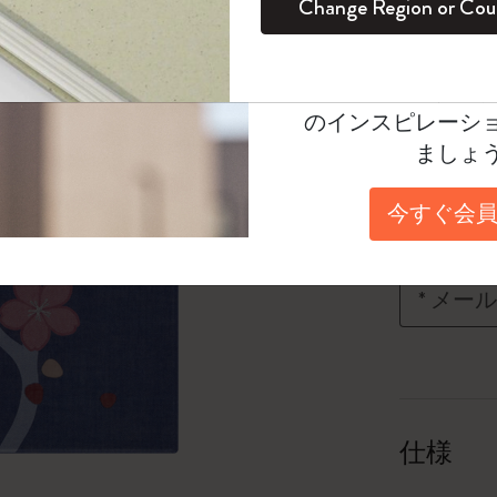
¥ 5,390
Change Region or Cou
セット
デイリープランナー
カラーパターン ノートブック
健康を愛する方への贈り物です
ログイン
適用外
Moleskineアカウ
Select a color
パッションジャーナル
マンスリープランナー
サクラコレクション
趣味を愛する方へのギフト
オファーや会員特
*
選択し
のインスピレーシ
スチューデントカイエジャーナル
プランナー
馬年コレクション
卒業祝い
ましょ
数量
アートコレクション
限定版ダイアリー
ミニノートブックチャーム
ノートブック
今すぐ会員
プロコレクション
プロコレクション
BLACKPINK × モレスキン コレクショ
数量が1
再入荷通知
ン
ライフプランナー・コレクション
*
メール
ISSEY MIYAKE | モレスキン のコレク
アカデミック・プランナー
ション
ナサにインスパイアされたコレクショ
ン
仕様
Impressions of Impressionism コレクショ
ン