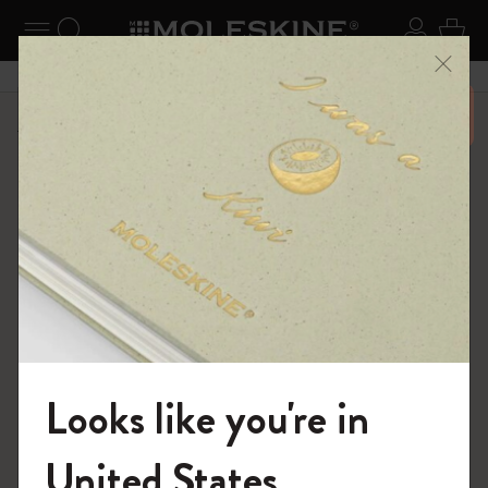
ニューを閉じる
ナビゲーションの切替
検索 (キーワードなど)
ログイ
カー
メニ
6,500円以上のご購入で送料無料
ショップ
ダイアリー
18ヶ月プランナー
Looks like you're in
モレスキンの世界へようこそ
United States