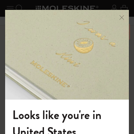
ニューを閉じる
ナビゲーションの切替
検索 (キーワードなど)
ログイ
カー
メニ
6,500円以上のご購入で送料無料
ショップ
ダイアリー
18ヶ月プランナー
Looks like you're in
モレスキンの世界へようこそ
United States