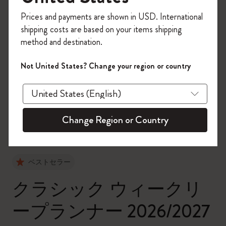
今すぐ会員登録して、コード
Prices and payments are shown in USD. International
「
WELCOME10
」を入力すると、初回注
shipping costs are based on your items shipping
文が10%オフ＋送料無料になります。セ
method and destination.
ール・アウトレット品は適用外。
Moleskineアカウントを作成して限定オフ
Not United States? Change your region or country
ァーや会員特典、さらに多くのインスピ
zoom.cta
レーションを手に入れましょう。
今すぐ会員登録 !
Change Region or Country
ベストセラー
クラシック ウィークリ
ープランナー 2026/2027