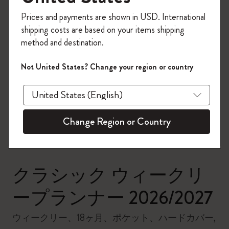
今すぐ会員登録して、コード
Prices and payments are shown in USD. International
「
WELCOME10
」を入力すると、初回注
shipping costs are based on your items shipping
文が10%オフ＋送料無料になります。セ
method and destination.
ール・アウトレット品は適用外。
Moleskineアカウントを作成して限定オフ
Not United States? Change your region or country
ァーや会員特典、さらに多くのインスピ
zoom.cta
レーションを手に入れましょう。
今すぐ会員登録 !
Change Region or Country
クラシック ウィークリ
ープランナー 2026/2027
ウィークリー、18ヶ月、ポケット、ハードカバー,