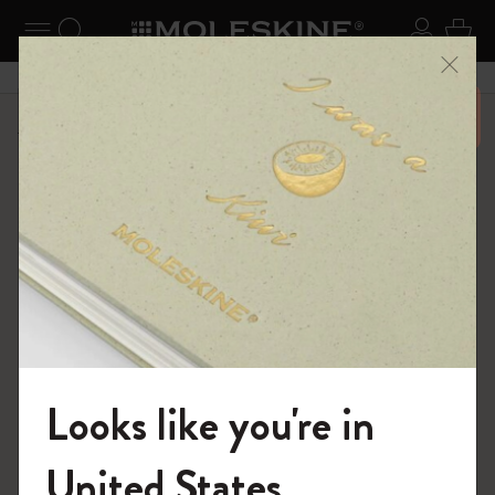
ニューを閉じる
ナビゲーションの切替
検索 (キーワードなど)
ログイ
カー
メニ
6,500円以上のご購入で送料無料
ショップ
ダイアリー
18ヶ月プランナー
Looks like you're in
モレスキンの世界へようこそ
United States