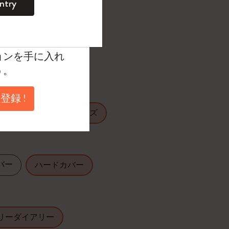
ntry
。
ントを作成して限定
典、さらに多く
ョンを手に入れ
う。
たカラー
登録 !
ラージ
XLサイズ
バー
ハードカバー
リーダイアリー