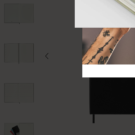
芸術と文化
モレスキン Foundation
アカウントを作成する
サブカテゴリ
バッグ
サブカテゴリ
ギフト
サブカテゴリ
ピン
サブカテゴリ
パッチ
サブカテゴリ