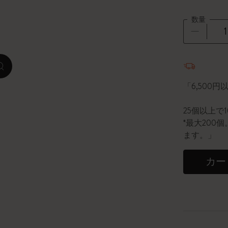
数量
ピーナッツ限定コレクション
プレシャス & エシカル コレクション
数量が1
zoom.cta
City Guide Notebooks LUXE x モレスキ
ン
「6,500
カサ・バトリョ 限定版コレクション
25個以上で
*最大20
アイ アム ザ シティ コレクション
ます。」
星の王子さま
カー
Mardi Mercredi × モレスキン
ハリー・ポッターの呪文コレクション