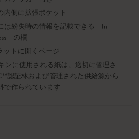
の内側に拡張ポケット
には紛失時の情報を記載できる「In
f loss」の欄
°フラットに開くページ
キンに使用される紙は、適切に管理さ
SC™認証林および管理された供給源から
料で作られています