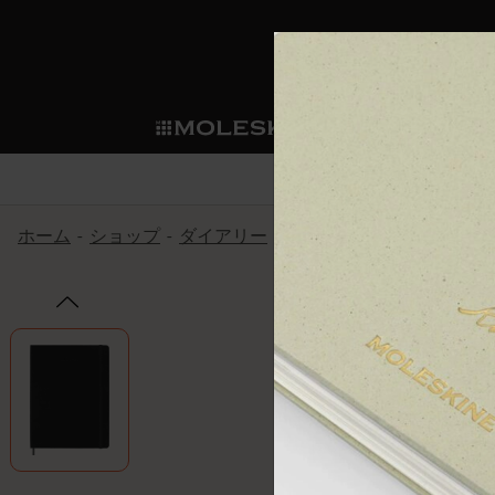
ショ
モレス
ップ
マート
サブカテゴリ
サブカ
今すぐメンバー登録
新商品
すべて見る
カスタムダイアリー
モレスキンメンバーシップ
ホーム
ショップ
ダイアリー
18ヶ月プランナー
クラシ
ノートブック
スマートライティング・シス
カスタムノートブック
我々の歴史
ウェルカムオファー: 次回のご購入時に
サブカテゴリ
サブカテゴリ
テム
通常特典: パーソナライズの2冊ご購入
ダイアリー
パッチ
モレスキンのマニフェスト
バースデー特典: 1回限りの割引（1ヶ
サブカテゴリ
モレスキンスマートスマート
先行プレビュー: 新作コレクションへ
モレスキンスマート
とは
和紙テープ
ペンと紙の力
伝説的なお得情報: 会員限定の特別サ
サブカテゴリ
セールへの早期アクセス: お得な情
ライティングツール
アプリ・サービス
ミニノートブックチャーム
持続可能な創造性
モレスキン限定イベント: 優先アクセ
サブカテゴリ
サブカテゴリ
返品期間の延長: 1ヶ月間
限定版ノートブック
別注＆コーポレートギフト
Detour
サブカテゴリ