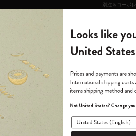
別注＆コーポ
キンス
パーソナライズサ
ストー
モレスキン
Looks like you
ービス
リー
の世界
テゴリ
サブカテゴリ
サブカテゴリ
United States
6,500円以上のご購入で送料無料
モレスキンの世界
ノートブック
ダイアリー
すべて見る
モレスキンスマート
Reframe サングラス
キム・ジョンギコレクション
すべて見る
アートを愛する方への贈り物
カントリー・テーマ・ピンズ・コレク
プライドをいつも胸に
スマートライティング・システム
Notes
ション
ック ウィークリープランナー 2026/2027
The Original Notebook
パーソナル・ダイアリー
スマートライティング・システム
Blackwing x モレスキン
ムーミン コレクション
Impressions of Impressionism コレクショ
バックパック
プロフェッショナルへの贈り物
Mardi Mercredi × モレスキン
スマートノートブック
モレスキン Journal
10% オフと送料無料
*
メールアドレス
Prices and payments are sh
ン
で1冊無料
International shipping costs
ミニノートブックチャーム
12カ月ダイアリー
モレスキンスマートスマートとは
Kaweco x モレスキン
キム・ジョンギコレクション
限定版バックパック
ミニマリストへの贈り物
スマートダイアリー
モレスキン Planner
月有効）
モレスキンの世
カサ・バトリョ 限定版コレクション
items shipping method and d
の先行アクセス
ベストセ
*
パスワード
カイエ ＆ ジャーナル
15ヶ月プランナー
アプリ・サービス
ペン & ペンシル
「Alice's Adventures in Wonderland」コレ
Shopper paper – made Collection
マキシマリストへの贈り物
プライズ
クラ
クション
ゴッホ美術館
報をいち早くチェック
Not United States? Change your
今すぐ会員登録
カスタムノートブック
18ヶ月プランナー
アクセサリー＆リフィル
デバイスバッグ & バックパック
ファッションを愛する方への贈り物
ス
パスワードを忘れた方はこち
ー 202
「
WELCOME10
」を
『ロード・オブ・ザ・リング』コレク
このデバイスで情
限定版
ウィークリープランナー
ション
Legendary
旅人への贈り物
回注文が10%オフ
ウィーク
ます。セール・ア