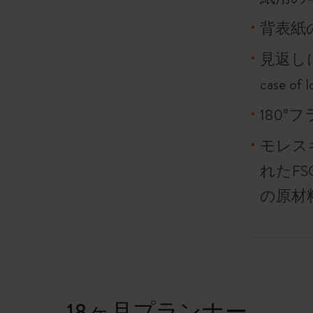
背表紙
見返し
case o
180
モレス
れたF
の原材
18ヶ月プランナー