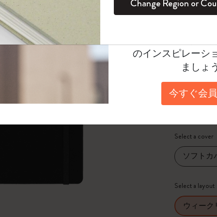
Change Region or Cou
ブラック
セット
デイリープランナー
カラーパターン ノートブック
健康を愛する方への贈り物です
ログイン
適用外
¥ 3,850
Moleskineアカウ
パッションジャーナル
マンスリープランナー
サクラコレクション
趣味を愛する方へのギフト
オファーや会員特
Select a color
のインスピレーシ
スチューデントカイエジャーナル
プランナー
馬年コレクション
卒業祝い
選択済
ましょ
*
選択し
アートコレクション
限定版ダイアリー
ミニノートブックチャーム
ノートブック
Select a size
今すぐ会員
プロコレクション
プロコレクション
BLACKPINK × モレスキン コレクショ
ポケット
ン
ライフプランナー・コレクション
ISSEY MIYAKE | モレスキン のコレク
Select a cover
アカデミック・プランナー
ション
ソフトカ
ナサにインスパイアされたコレクショ
ン
Select a layout
Impressions of Impressionism コレクショ
ウィーク
ン