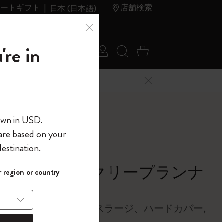
レートギフト
店舗検索
日本 (日本語)
夏のセ
アウトレ
're in
ログイン
検索 (キーワードな
カート 0 アイ
ール
ット
メニューを閉じる
へようこそ
own in USD.
 are based on your
界へようこそ
estination.
ラー
パスワードを表示
シック ウィークリープランナ
 region or country
して、コード
ら
6/2027
入力すると、初
報を保存する
(任意)
＋送料無料になり
リー、18ヶ月、エックスラージ、ハードカバー,
ウトレット品は