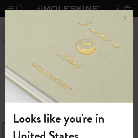
ニューを閉じる
ナビゲーションの切替
検索 (キーワードなど)
ログイ
カー
メニ
6,500円以上のご購入で送料無料
ホーム
ショップ
ノートブック
パッションジャーナル
パッションジャー
ナル
情熱があふれ出すノートブック
Looks like you're in
モレスキンの世界へようこそ
フィルター
並び替え
United States