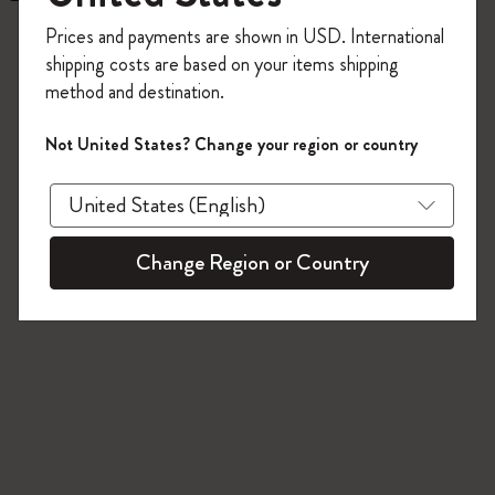
今すぐ会員登録して、コード
7 プロダクツ
Prices and payments are shown in USD. International
「
WELCOME10
」を入力すると、初回注
shipping costs are based on your items shipping
文が10%オフ＋送料無料になります。セ
method and destination.
ール・アウトレット品は適用外。
Moleskineアカウントを作成して限定オフ
Not United States? Change your region or country
ァーや会員特典、さらに多くのインスピ
レーションを手に入れましょう。
今すぐ会員登録 !
Change Region or Country