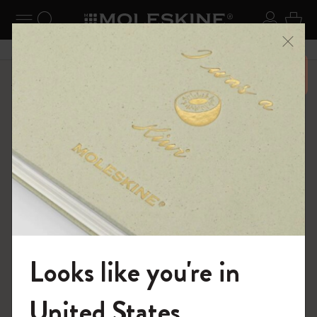
ニューを閉じる
ナビゲーションの切替
検索 (キーワードなど)
ログイ
カー
メニ
6,500円以上のご購入で送料無料
ショップ
ノートブック
パッションジャーナル
Looks like you're in
モレスキンの世界へようこそ
United States