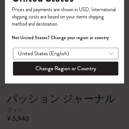
今すぐ会員登録して、コード
Prices and payments are shown in USD. International
「
WELCOME10
」を入力すると、初回注
shipping costs are based on your items shipping
文が10%オフ＋送料無料になります。セ
method and destination.
ール・アウトレット品は適用外。
Moleskineアカウントを作成して限定オフ
Not United States? Change your region or country
ァーや会員特典、さらに多くのインスピ
zoom.cta
レーションを手に入れましょう。
今すぐ会員登録 !
Change Region or Country
パッション ジャーナル
ブック
¥ 5,940