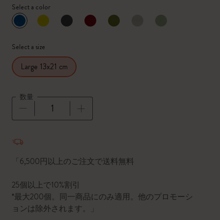
Select a color
選択済
*
選択したカラー
Select a size
Large 13x21 cm
数量
数量が1に更新されました
「6,500円以上のご注文で送料無料
25個以上で10%割引
*最大200個。同一商品にのみ適用。他のプロモーシ
ョンは除外されます。」