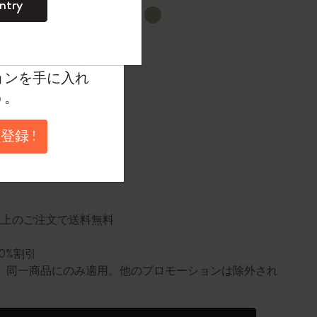
ntry
。
選択済
たカラー
ントを作成して限定
典、さらに多く
ョンを手に入れ
1 cm
う。
登録 !
に更新されました
円以上のご注文で送料無料
10%割引
0個。同一商品にのみ適用。他のプロモーションは除外され