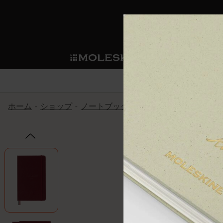
ショ
モレス
ップ
マート
サブカテゴリ
サブカ
今すぐメンバー登録
新商品
すべて見る
カスタムダイアリー
モレスキンメンバーシップ
ホーム
ショップ
ノートブック
パッションジャーナル
ノートブック
スマートライティング・シス
カスタムノートブック
我々の歴史
ウェルカムオファー: 次回のご購入時に
サブカテゴリ
サブカテゴリ
テム
通常特典: パーソナライズの2冊ご購入
ダイアリー
パッチ
モレスキンのマニフェスト
バースデー特典: 1回限りの割引（1ヶ
サブカテゴリ
モレスキンスマートスマート
先行プレビュー: 新作コレクションへ
モレスキンスマート
とは
和紙テープ
ペンと紙の力
伝説的なお得情報: 会員限定の特別サ
サブカテゴリ
セールへの早期アクセス: お得な情
ライティングツール
アプリ・サービス
ミニノートブックチャーム
持続可能な創造性
モレスキン限定イベント: 優先アクセ
サブカテゴリ
サブカテゴリ
返品期間の延長: 1ヶ月間
限定版ノートブック
別注＆コーポレートギフト
Detour
サブカテゴリ