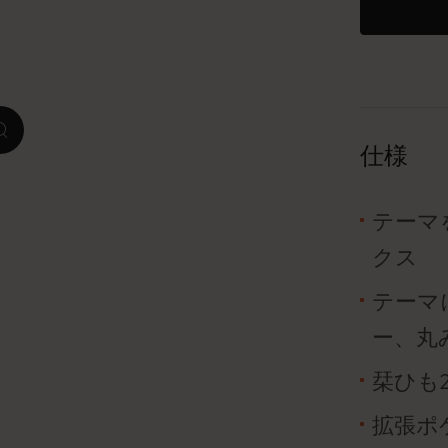
ピーナッツ限定コレクション
プレシャス & エシカル コレクション
zoom.cta
City Guide Notebooks LUXE x モレスキ
仕様
ン
カサ・バトリョ 限定版コレクション
テーマ
クス
アイ アム ザ シティ コレクション
テーマ
星の王子さま
ー、丸
Mardi Mercredi × モレスキン
栞ひも
ハリー・ポッターの呪文コレクション
拡張ポ