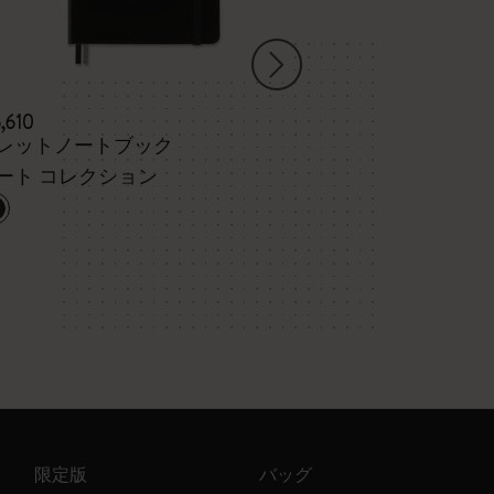
5,610
¥ 8,100
レットノートブック
Fountain Pen a
ート コレクション
Moleskine x Ka
限定版
バッグ