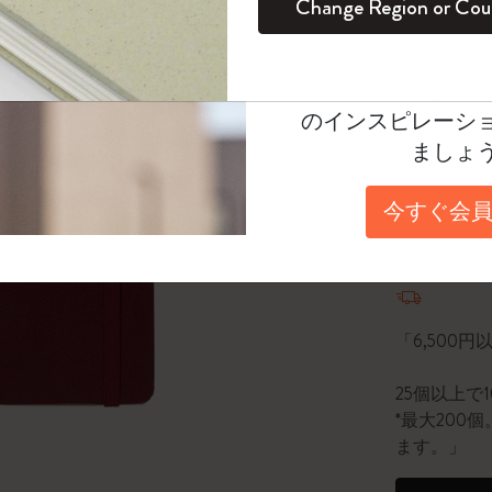
Change Region or Cou
セット
デイリープランナー
カラーパターン ノートブック
健康を愛する方への贈り物です
ログイン
適用外
*
選択し
Moleskineアカウ
パッションジャーナル
マンスリープランナー
サクラコレクション
趣味を愛する方へのギフト
Select a size
オファーや会員特
のインスピレーシ
スチューデントカイエジャーナル
プランナー
馬年コレクション
卒業祝い
Large 13x2
ましょ
アートコレクション
限定版ダイアリー
ミニノートブックチャーム
ノートブック
数量
今すぐ会員
プロコレクション
プロコレクション
BLACKPINK × モレスキン コレクショ
ン
数量が1
ライフプランナー・コレクション
ISSEY MIYAKE | モレスキン のコレク
アカデミック・プランナー
ション
「6,500
ナサにインスパイアされたコレクショ
25個以上で
ン
*最大20
ます。」
Impressions of Impressionism コレクショ
ン