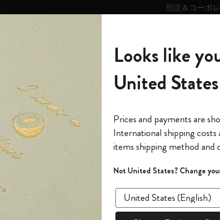
別注＆コーポ
キンス
パーソナライズサ
ストー
モレスキン
Looks like you
ービス
リー
の世界
テゴリ
サブカテゴリ
サブカテゴリ
United States
6,500円以上のご購入で送料無料
モレスキンの世界
ノートブック
ダイアリー
すべて見る
モレスキンスマート
Reframe サングラス
キム・ジョンギコレクション
すべて見る
アートを愛する方への贈り物
カントリー・テーマ・ピンズ・コレク
プライドをいつも胸に
スマートライティング・システム
Notes
ション
パッション ジャーナル
The Original Notebook
パーソナル・ダイアリー
スマートライティング・システム
Blackwing x モレスキン
ムーミン コレクション
Impressions of Impressionism コレクショ
バックパック
プロフェッショナルへの贈り物
Mardi Mercredi × モレスキン
スマートノートブック
モレスキン Journal
10% オフと送料無料
*
メールアドレス
Prices and payments are sh
ン
で1冊無料
International shipping costs
ミニノートブックチャーム
12カ月ダイアリー
モレスキンスマートスマートとは
Kaweco x モレスキン
キム・ジョンギコレクション
限定版バックパック
ミニマリストへの贈り物
スマートダイアリー
モレスキン Planner
月有効）
モレスキンの世
カサ・バトリョ 限定版コレクション
items shipping method and d
の先行アクセス
パッ
*
パスワード
カイエ ＆ ジャーナル
15ヶ月プランナー
アプリ・サービス
ペン & ペンシル
「Alice's Adventures in Wonderland」コレ
Shopper paper – made Collection
マキシマリストへの贈り物
プライズ
クション
ゴッホ美術館
報をいち早くチェック
Not United States? Change your
ワイン
今すぐ会員登録
カスタムノートブック
18ヶ月プランナー
アクセサリー＆リフィル
デバイスバッグ & バックパック
ファッションを愛する方への贈り物
ス
パスワードを忘れた方はこち
¥ 5,940
「
WELCOME10
」を
『ロード・オブ・ザ・リング』コレク
このデバイスで情
限定版
ウィークリープランナー
ション
Legendary
旅人への贈り物
回注文が10%オフ
Select a color
ます。セール・ア