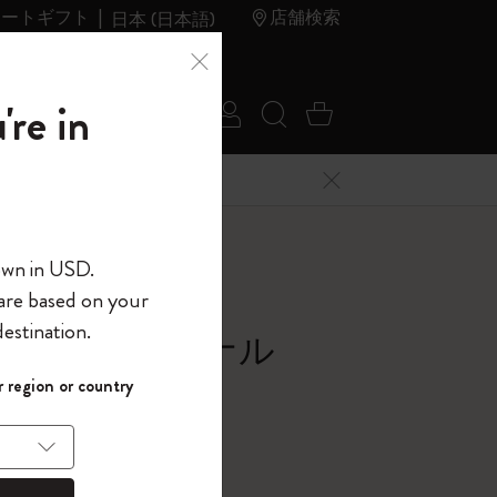
レートギフト
店舗検索
日本 (日本語)
夏のセ
アウトレ
're in
ログイン
検索 (キーワードな
カート 0 アイ
ール
ット
メニューを閉じる
へようこそ
own in USD.
 are based on your
界へようこそ
estination.
ション ジャーナル
パスワードを表示
 region or country
して、コード
ら
入力すると、初
報を保存する
(任意)
＋送料無料になり
ウトレット品は