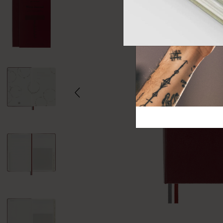
芸術と文化
モレスキン Foundation
アカウントを作成する
サブカテゴリ
バッグ
サブカテゴリ
ギフト
サブカテゴリ
ピン
サブカテゴリ
パッチ
サブカテゴリ