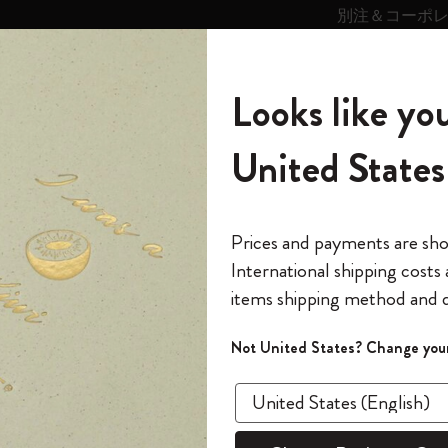
別注＆コーポ
キンス
パーソナライズサ
ストー
モレスキン
Looks like you
ービス
リー
の世界
テゴリ
サブカテゴリ
サブカテゴリ
United States
6,500円以上のご購入で送料無料
モレスキンの世界
ノートブック
ダイアリー
すべて見る
モレスキンスマート
Reframe サングラス
キム・ジョンギコレクション
すべて見る
アートを愛する方への贈り物
カントリー・テーマ・ピンズ・コレク
プライドをいつも胸に
スマートライティング・システム
Notes
ション
パッション ジャーナル
The Original Notebook
パーソナル・ダイアリー
スマートライティング・システム
Blackwing x モレスキン
ムーミン コレクション
Impressions of Impressionism コレクショ
バックパック
プロフェッショナルへの贈り物
Mardi Mercredi × モレスキン
スマートノートブック
モレスキン Journal
10% オフと送料無料
*
メールアドレス
Prices and payments are sh
ン
で1冊無料
International shipping costs
ミニノートブックチャーム
12カ月ダイアリー
モレスキンスマートスマートとは
Kaweco x モレスキン
キム・ジョンギコレクション
限定版バックパック
ミニマリストへの贈り物
スマートダイアリー
モレスキン Planner
月有効）
モレスキンの世
カサ・バトリョ 限定版コレクション
items shipping method and d
の先行アクセス
パッ
*
パスワード
カイエ ＆ ジャーナル
15ヶ月プランナー
アプリ・サービス
ペン & ペンシル
「Alice's Adventures in Wonderland」コレ
Shopper paper – made Collection
マキシマリストへの贈り物
プライズ
クション
ゴッホ美術館
報をいち早くチェック
Not United States? Change your
ウェディ
今すぐ会員登録
カスタムノートブック
18ヶ月プランナー
アクセサリー＆リフィル
デバイスバッグ & バックパック
ファッションを愛する方への贈り物
ス
パスワードを忘れた方はこち
¥ 5,940
「
WELCOME10
」を
『ロード・オブ・ザ・リング』コレク
このデバイスで情
限定版
ウィークリープランナー
ション
Legendary
旅人への贈り物
回注文が10%オフ
Select a color
ます。セール・ア