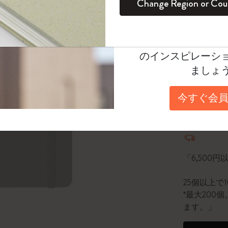
Change Region or Cou
セット
デイリープランナー
カラーパターン ノートブック
健康を愛する方への贈り物です
ログイン
適用外
*
選択し
Moleskineアカウ
パッションジャーナル
マンスリープランナー
サクラコレクション
趣味を愛する方へのギフト
Select a size
オファーや会員特
のインスピレーシ
スチューデントカイエジャーナル
プランナー
馬年コレクション
卒業祝い
Large 13x2
ましょ
アートコレクション
限定版ダイアリー
ミニノートブックチャーム
ノートブック
数量
今すぐ会員
プロコレクション
プロコレクション
BLACKPINK × モレスキン コレクショ
ン
数量が1
ライフプランナー・コレクション
ISSEY MIYAKE | モレスキン のコレク
アカデミック・プランナー
ション
「6,500
ナサにインスパイアされたコレクショ
25個以上で
ン
*最大20
ます。」
Impressions of Impressionism コレクショ
ン