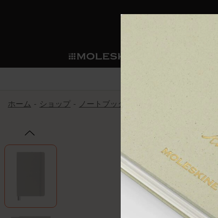
ショ
モレス
ップ
マート
サブカテゴリ
サブカ
今すぐメンバー登録
新商品
すべて見る
カスタムダイアリー
モレスキンメンバーシップ
ホーム
ショップ
ノートブック
パッションジャーナル
ノートブック
スマートライティング・シス
カスタムノートブック
我々の歴史
ウェルカムオファー: 次回のご購入時に
サブカテゴリ
サブカテゴリ
テム
通常特典: パーソナライズの2冊ご購入
ダイアリー
パッチ
モレスキンのマニフェスト
バースデー特典: 1回限りの割引（1ヶ
サブカテゴリ
モレスキンスマートスマート
先行プレビュー: 新作コレクションへ
モレスキンスマート
とは
和紙テープ
ペンと紙の力
伝説的なお得情報: 会員限定の特別サ
サブカテゴリ
セールへの早期アクセス: お得な情
ライティングツール
アプリ・サービス
ミニノートブックチャーム
持続可能な創造性
モレスキン限定イベント: 優先アクセ
サブカテゴリ
サブカテゴリ
返品期間の延長: 1ヶ月間
限定版ノートブック
別注＆コーポレートギフト
Detour
サブカテゴリ