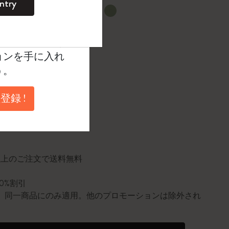
ntry
。
選択済
たカラー
ントを作成して限定
典、さらに多く
ョンを手に入れ
1 cm
う。
登録 !
に更新されました
円以上のご注文で送料無料
10%割引
0個。同一商品にのみ適用。他のプロモーションは除外され