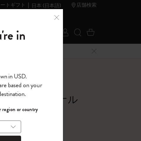
レートギフト
店舗検索
日本 (日本語)
夏のセ
アウトレ
're in
ログイン
検索 (キーワードな
カート 0 アイ
ール
ット
メニューを閉じる
へようこそ
own in USD.
 are based on your
界へようこそ
estination.
ション ジャーナル
パスワードを表示
 region or country
ング
して、コード
ら
入力すると、初
報を保存する
(任意)
＋送料無料になり
ウトレット品は