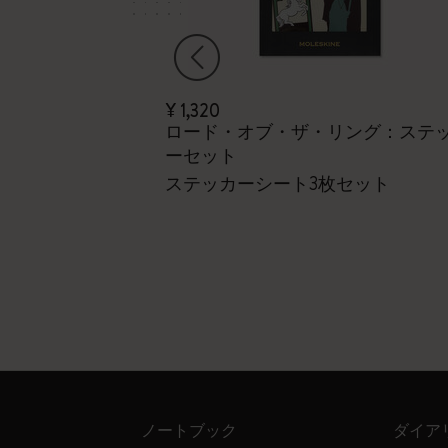
¥ 1,320
レッド
ロード・オブ・ザ・リング：ステ
ーセット
ステッカーシート3枚セット
ノートブック
ダイア