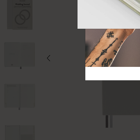
芸術と文化
モレスキン Foundation
アカウントを作成する
サブカテゴリ
バッグ
サブカテゴリ
ギフト
サブカテゴリ
ピン
サブカテゴリ
パッチ
サブカテゴリ