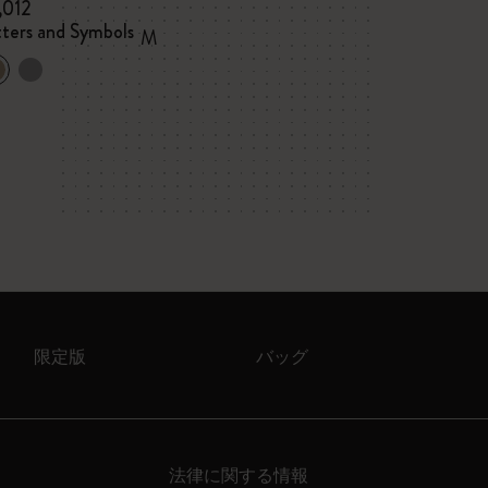
,012
¥ 1,012
tters and Symbols
Letters and Sym
M
限定版
バッグ
法律に関する情報