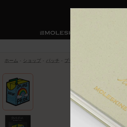
ショ
モレス
ップ
マート
サブカテゴリ
サブカ
今すぐメンバー登録
新商品
すべて見る
カスタムダイアリー
モレスキンメンバーシップ
ホーム
ショップ
パッチ
プライドをいつも胸に
アシ
ノートブック
スマートライティング・シス
カスタムノートブック
我々の歴史
ウェルカムオファー: 次回のご購入時に
サブカテゴリ
サブカテゴリ
テム
通常特典: パーソナライズの2冊ご購入
ダイアリー
パッチ
モレスキンのマニフェスト
バースデー特典: 1回限りの割引（1ヶ
サブカテゴリ
モレスキンスマートスマート
先行プレビュー: 新作コレクションへ
モレスキンスマート
とは
和紙テープ
ペンと紙の力
伝説的なお得情報: 会員限定の特別サ
サブカテゴリ
セールへの早期アクセス: お得な情
ライティングツール
アプリ・サービス
ミニノートブックチャーム
持続可能な創造性
モレスキン限定イベント: 優先アクセ
サブカテゴリ
サブカテゴリ
返品期間の延長: 1ヶ月間
限定版ノートブック
別注＆コーポレートギフト
Detour
サブカテゴリ