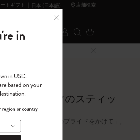
レートギフト
店舗検索
日本 (日本語)
夏のセ
アウトレ
're in
ログイン
検索 (キーワードな
カート 0 アイ
ール
ット
メニューを閉じる
へようこそ
own in USD.
 are based on your
界へようこそ
estination.
ュトン・アッツのスティッ
パスワードを表示
オン・パッチ
 region or country
して、コード
ら
をいつも胸に「100％のプライドをかけて」,
入力すると、初
報を保存する
(任意)
＋送料無料になり
ウトレット品は