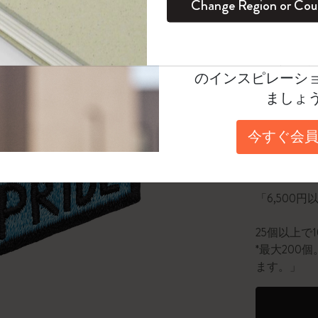
¥ 2,530
Change Region or Cou
セット
デイリープランナー
カラーパターン ノートブック
健康を愛する方への贈り物です
ログイン
適用外
Moleskineアカウ
パッションジャーナル
マンスリープランナー
サクラコレクション
趣味を愛する方へのギフト
Select a color
オファーや会員特
選
*
選択し
のインスピレーシ
スチューデントカイエジャーナル
プランナー
馬年コレクション
卒業祝い
ましょ
数量
アートコレクション
限定版ダイアリー
ミニノートブックチャーム
ノートブック
今すぐ会員
プロコレクション
プロコレクション
BLACKPINK × モレスキン コレクショ
数量が1
ン
ライフプランナー・コレクション
ISSEY MIYAKE | モレスキン のコレク
「6,500
アカデミック・プランナー
ション
25個以上で
ナサにインスパイアされたコレクショ
*最大20
ン
ます。」
Impressions of Impressionism コレクショ
ン