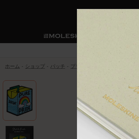
ショ
モレス
ップ
マート
サブカテゴリ
サブカ
今すぐメンバー登録
新商品
すべて見る
カスタムダイアリー
モレスキンメンバーシップ
ホーム
ショップ
パッチ
プライドをいつも胸に
アシ
ノートブック
スマートライティング・シス
カスタムノートブック
我々の歴史
ウェルカムオファー: 次回のご購入時に
サブカテゴリ
サブカテゴリ
テム
通常特典: パーソナライズの2冊ご購入
ダイアリー
パッチ
モレスキンのマニフェスト
バースデー特典: 1回限りの割引（1ヶ
サブカテゴリ
モレスキンスマートスマート
先行プレビュー: 新作コレクションへ
モレスキンスマート
とは
和紙テープ
ペンと紙の力
伝説的なお得情報: 会員限定の特別サ
サブカテゴリ
セールへの早期アクセス: お得な情
ライティングツール
アプリ・サービス
ミニノートブックチャーム
持続可能な創造性
モレスキン限定イベント: 優先アクセ
サブカテゴリ
サブカテゴリ
返品期間の延長: 1ヶ月間
限定版ノートブック
別注＆コーポレートギフト
Detour
サブカテゴリ