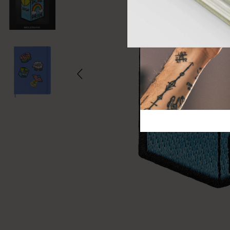
芸術と文化
モレスキン Foundation
アカウントを作成する
サブカテゴリ
バッグ
サブカテゴリ
ギフト
サブカテゴリ
ピン
サブカテゴリ
パッチ
サブカテゴリ