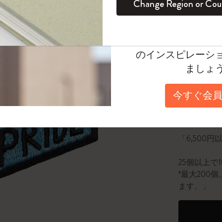
¥ 2,530
Change Region or Cou
セット
デイリープランナー
カラーパターン ノートブック
健康を愛する方への贈り物です
ログイン
適用外
Moleskineアカウ
パッションジャーナル
マンスリープランナー
サクラコレクション
趣味を愛する方へのギフト
Select a color
オファーや会員特
選
*
選択し
のインスピレーシ
スチューデントカイエジャーナル
プランナー
馬年コレクション
卒業祝い
ましょ
数量
アートコレクション
限定版ダイアリー
ミニノートブックチャーム
ノートブック
今すぐ会員
プロコレクション
プロコレクション
BLACKPINK × モレスキン コレクショ
数量が1
ン
ライフプランナー・コレクション
ISSEY MIYAKE | モレスキン のコレク
「6,500
アカデミック・プランナー
ション
25個以上で
ナサにインスパイアされたコレクショ
*最大20
ン
ます。」
Impressions of Impressionism コレクショ
ン