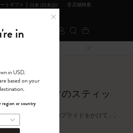
レートギフト
店舗検索
日本 (日本語)
夏のセ
アウトレ
're in
ログイン
検索 (キーワードな
カート 0 アイ
ール
ット
メニューを閉じる
へようこそ
own in USD.
 are based on your
界へようこそ
estination.
ュトン・アッツのスティッ
パスワードを表示
オン・パッチ
 region or country
して、コード
ら
をいつも胸に「100％のプライドをかけて」,
入力すると、初
報を保存する
(任意)
＋送料無料になり
ウトレット品は