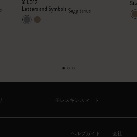
¥ 1,012
Sta
も
Letters and Symbols
Saggitarius
リー
モレスキンスマート
ヘルプガイド
会社