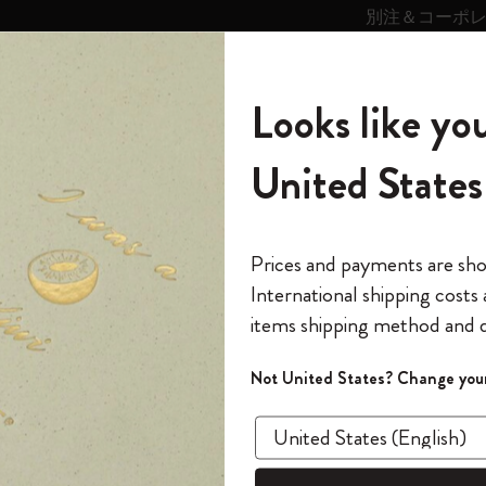
別注＆コーポ
キンス
パーソナライズサ
ストー
モレスキン
Looks like you
ービス
リー
の世界
テゴリ
サブカテゴリ
サブカテゴリ
United States
6,500円以上のご購入で送料無料
モレスキンの世界
ノートブック
ダイアリー
すべて見る
モレスキンスマート
Reframe サングラス
キム・ジョンギコレクション
すべて見る
アートを愛する方への贈り物
カントリー・テーマ・ピンズ・コレク
プライドをいつも胸に
スマートライティング・システム
Notes
ション
ュトン・アッツのスティック・オン・パッチ
The Original Notebook
パーソナル・ダイアリー
スマートライティング・システム
Blackwing x モレスキン
ムーミン コレクション
Impressions of Impressionism コレクショ
バックパック
プロフェッショナルへの贈り物
Mardi Mercredi × モレスキン
スマートノートブック
モレスキン Journal
10% オフと送料無料
*
メールアドレス
Prices and payments are sh
ン
で1冊無料
International shipping costs
ミニノートブックチャーム
12カ月ダイアリー
モレスキンスマートスマートとは
Kaweco x モレスキン
キム・ジョンギコレクション
限定版バックパック
ミニマリストへの贈り物
スマートダイアリー
モレスキン Planner
月有効）
モレスキンの世
カサ・バトリョ 限定版コレクション
items shipping method and d
の先行アクセス
アシ
*
パスワード
カイエ ＆ ジャーナル
15ヶ月プランナー
アプリ・サービス
ペン & ペンシル
「Alice's Adventures in Wonderland」コレ
Shopper paper – made Collection
マキシマリストへの贈り物
プライズ
ク・
クション
ゴッホ美術館
報をいち早くチェック
Not United States? Change your
今すぐ会員登録
カスタムノートブック
18ヶ月プランナー
アクセサリー＆リフィル
デバイスバッグ & バックパック
ファッションを愛する方への贈り物
ス
パスワードを忘れた方はこち
プライド
「
WELCOME10
」を
『ロード・オブ・ザ・リング』コレク
このデバイスで情
限定版
ウィークリープランナー
ション
Legendary
旅人への贈り物
回注文が10%オフ
Juice
ます。セール・ア