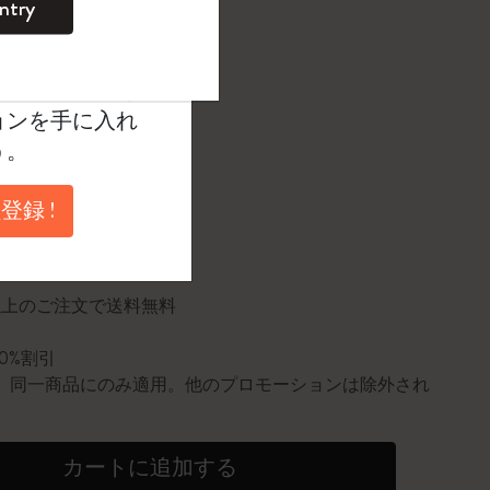
ntry
。
ントを作成して限定
典、さらに多く
択済
たカラー
ョンを手に入れ
う。
登録 !
に更新されました
円以上のご注文で送料無料
10%割引
0個。同一商品にのみ適用。他のプロモーションは除外され
カートに追加する