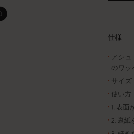
ピーナッツ限定コレクション
zoom.cta
プレシャス & エシカル コレクション
仕様
City Guide Notebooks LUXE x モレスキ
ン
アシュ
カサ・バトリョ 限定版コレクション
のワッ
アイ アム ザ シティ コレクション
サイズ：約
星の王子さま
使い方
1. 
Mardi Mercredi × モレスキン
2. 裏
ハリー・ポッターの呪文コレクション
3. 