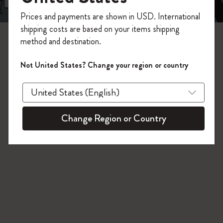
今すぐ会員登録して、コード
Prices and payments are shown in USD. International
「
WELCOME10
」を入力すると、初回注
3 プロダクツ
shipping costs are based on your items shipping
文が10%オフ＋送料無料になります。セ
method and destination.
ール・アウトレット品は適用外。
Moleskineアカウントを作成して限定オフ
Not United States? Change your region or country
ァーや会員特典、さらに多くのインスピ
レーションを手に入れましょう。
今すぐ会員登録 !
Change Region or Country