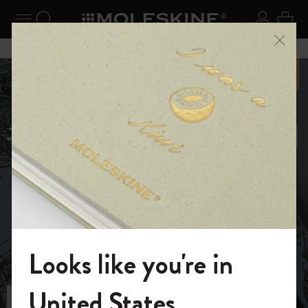
ニューを閉じる
ナビゲーションの切替
検索 (キーワードなど)
ログイ
カー
メニ
6,500円以上のご購入で送料無料
ホーム
ショップ
限定版ノートブック
キム・ジョンギコレクション
キム・ジョンギコ
レクション
ページと向き合おう。生命のあらゆる複雑なデ
ィテールを学び、観察し、そして再現するの
だ。
Looks like you're in
モレスキンの世界へようこそ
United States
フィルター
並び替え