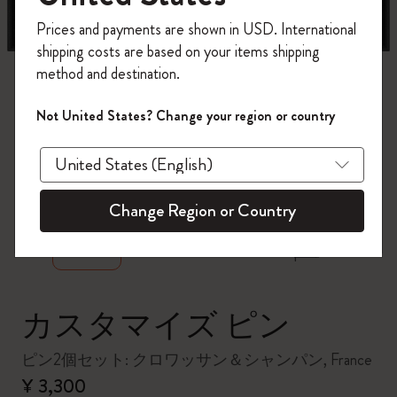
今すぐ会員登録して、コード
Prices and payments are shown in USD. International
「
WELCOME10
」を入力すると、初回注
shipping costs are based on your items shipping
文が10%オフ＋送料無料になります。セ
method and destination.
ール・アウトレット品は適用外。
Moleskineアカウントを作成して限定オフ
Not United States? Change your region or country
ァーや会員特典、さらに多くのインスピ
レーションを手に入れましょう。
zoom.cta
今すぐ会員登録 !
Change Region or Country
カスタマイズ ピン
ピン2個セット: クロワッサン＆シャンパン, France
¥ 3,300