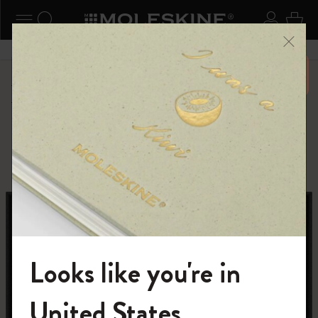
ニューを閉じる
ナビゲーションの切替
検索 (キーワードなど)
ログイ
カー
メニ
6,500円以上のご購入で送料無料
ショップ
ピン
カントリー・テーマ・ピンズ・コレクション
Looks like you're in
モレスキンの世界へようこそ
United States