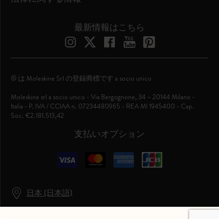
最新情報はこちら
© は Moleskine Srl の登録商標です a socio unico
Moleskine srl a socio unico - Via Bergognone, 34 – 20144 Milano -
Italia - P. IVA / CCIAA n. 07234480965 - REA MI 1945400 - Cap.
Soc. €2.181.513,42
支払いオプション
日本 (日本語)