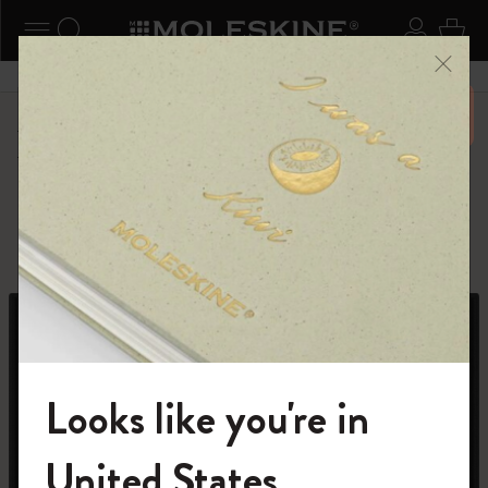
ニューを閉じる
ナビゲーションの切替
検索 (キーワードなど)
ログイ
カー
メニ
6,500円以上のご購入で送料無料
ショップ
ピン
カントリー・テーマ・ピンズ・コレクション
Looks like you're in
モレスキンの世界へようこそ
United States