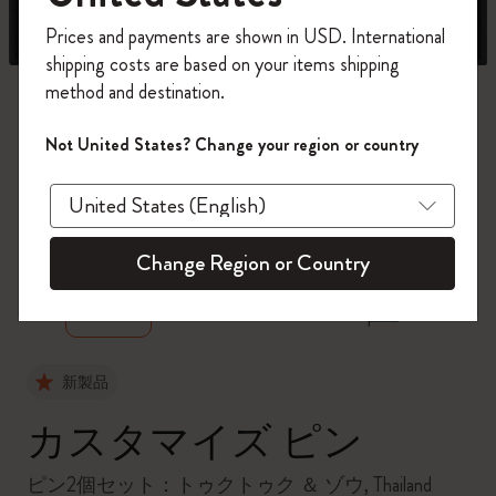
今すぐ会員登録して、コード
Prices and payments are shown in USD. International
「
WELCOME10
」を入力すると、初回注
shipping costs are based on your items shipping
文が10%オフ＋送料無料になります。セ
method and destination.
ール・アウトレット品は適用外。
Moleskineアカウントを作成して限定オフ
Not United States? Change your region or country
ァーや会員特典、さらに多くのインスピ
レーションを手に入れましょう。
zoom.cta
今すぐ会員登録 !
Change Region or Country
新製品
カスタマイズ ピン
ピン2個セット：トゥクトゥク ＆ ゾウ, Thailand