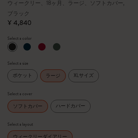
ウィークリー、18ヶ月、ラージ、ソフトカバー,
ブラック
¥ 4,840
Select a color
選択済
*
選択したカラー
Select a size
ポケット
XLサイズ
ラージ
Select a cover
ハードカバー
ソフトカバー
Select a layout
ウィークリーダイアリー