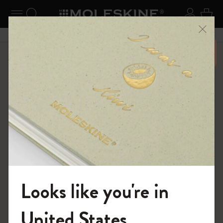
ニューを閉じる
ナビゲーションの切替
検索 (キーワードなど)
ログイ
カー
メニ
6,500円以上のご購入で送料無料
ショップ
ダイアリー
18ヶ月プランナー
Looks like you're in
モレスキンの世界へようこそ
United States