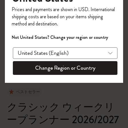
今すぐ会員登録して、コード
Prices and payments are shown in USD. International
「
WELCOME10
」を入力すると、初回注
shipping costs are based on your items shipping
文が10%オフ＋送料無料になります。セ
method and destination.
ール・アウトレット品は適用外。
Moleskineアカウントを作成して限定オフ
Not United States? Change your region or country
ァーや会員特典、さらに多くのインスピ
zoom.cta
レーションを手に入れましょう。
今すぐ会員登録 !
Change Region or Country
ベストセラー
クラシック ウィークリ
ープランナー 2026/2027