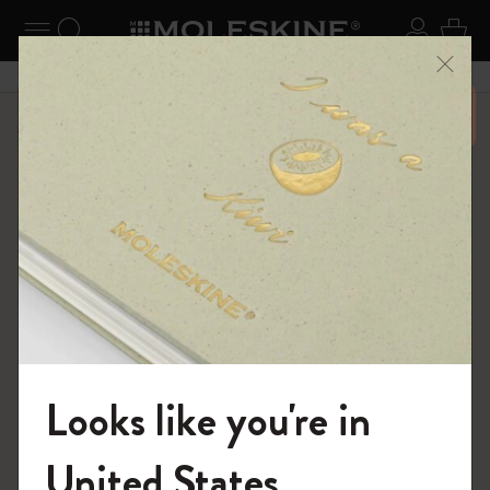
ニューを閉じる
ナビゲーションの切替
検索 (キーワードなど)
ログイ
カー
メニ
6,500円以上のご購入で送料無料
ショップ
ダイアリー
18ヶ月プランナー
Looks like you're in
モレスキンの世界へようこそ
United States