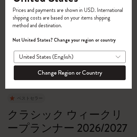
今すぐ会員登録して、コード
Prices and payments are shown in USD. International
「
WELCOME10
」を入力すると、初回注
shipping costs are based on your items shipping
文が10%オフ＋送料無料になります。セ
method and destination.
ール・アウトレット品は適用外。
Moleskineアカウントを作成して限定オフ
Not United States? Change your region or country
ァーや会員特典、さらに多くのインスピ
zoom.cta
レーションを手に入れましょう。
今すぐ会員登録 !
Change Region or Country
ベストセラー
クラシック ウィークリ
ープランナー 2026/2027