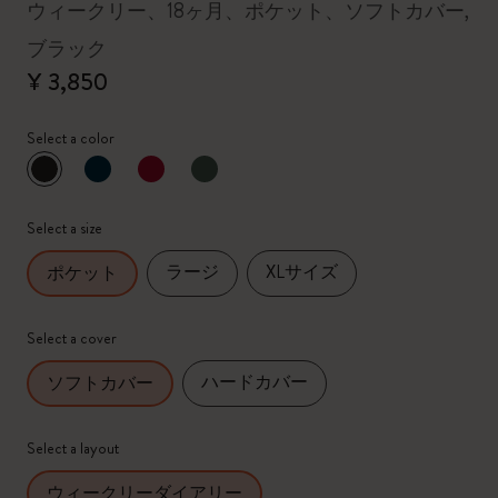
ウィークリー、18ヶ月、ポケット、ソフトカバー,
ブラック
¥ 3,850
Select a color
選択済
*
選択したカラー
Select a size
ラージ
XLサイズ
ポケット
Select a cover
ハードカバー
ソフトカバー
Select a layout
ウィークリーダイアリー