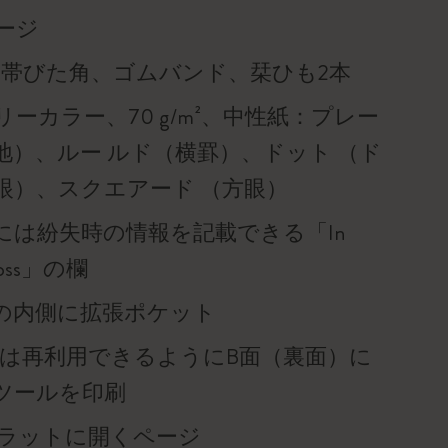
ページ
を帯びた角、ゴムバンド、栞ひも2本
ーカラー、70 g/m²、中性紙：プレー
地）、ルー ルド（横罫）、ドット （ド
眼）、スクエアード （方眼）
には紛失時の情報を記載できる「In
f loss」の欄
の内側に拡張ポケット
帯は再利用できるようにB面（裏面）に
ツールを印刷
°フラットに開くページ