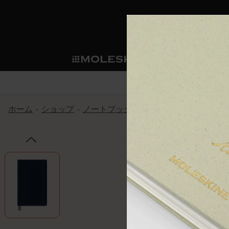
ショ
モレス
ップ
マート
サブカテゴリ
サブカ
今すぐメンバー登録
新商品
すべて見る
カスタムダイアリー
モレスキンメンバーシップ
ホーム
ショップ
ノートブック
The Original Notebook
ノートブック
スマートライティング・シス
カスタムノートブック
我々の歴史
ウェルカムオファー: 次回のご購入時に
サブカテゴリ
サブカテゴリ
テム
通常特典: パーソナライズの2冊ご購入
ダイアリー
パッチ
モレスキンのマニフェスト
バースデー特典: 1回限りの割引（1ヶ
サブカテゴリ
モレスキンスマートスマート
先行プレビュー: 新作コレクションへ
モレスキンスマート
とは
和紙テープ
ペンと紙の力
伝説的なお得情報: 会員限定の特別サ
サブカテゴリ
セールへの早期アクセス: お得な情
ライティングツール
アプリ・サービス
ミニノートブックチャーム
持続可能な創造性
モレスキン限定イベント: 優先アクセ
サブカテゴリ
サブカテゴリ
返品期間の延長: 1ヶ月間
限定版ノートブック
別注＆コーポレートギフト
Detour
サブカテゴリ