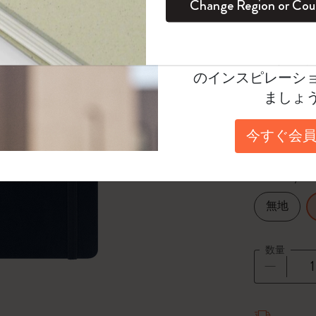
Change Region or Cou
¥ 5,170
セット
デイリープランナー
カラーパターン ノートブック
健康を愛する方への贈り物です
ログイン
適用外
Moleskineアカウ
パッションジャーナル
マンスリープランナー
サクラコレクション
趣味を愛する方へのギフト
Select a color
オファーや会員特
選
*
選択し
のインスピレーシ
スチューデントカイエジャーナル
プランナー
馬年コレクション
卒業祝い
ましょ
Select a size
アートコレクション
限定版ダイアリー
ミニノートブックチャーム
ノートブック
今すぐ会員
Large 13x2
プロコレクション
プロコレクション
BLACKPINK × モレスキン コレクショ
ン
Select a layout
ライフプランナー・コレクション
ISSEY MIYAKE | モレスキン のコレク
無地
アカデミック・プランナー
ション
ナサにインスパイアされたコレクショ
数量
ン
Impressions of Impressionism コレクショ
数量が1
ン