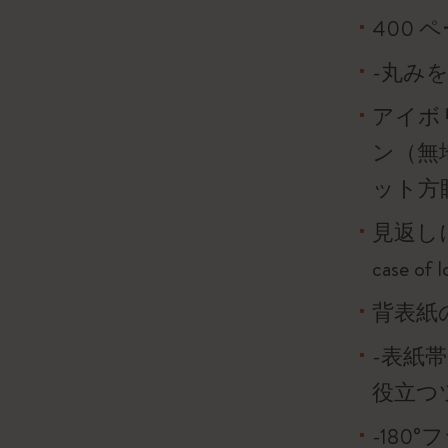
400 
-丸み
アイボリ
ン（無
ット方
見返し
case o
背表紙
-表紙
役立つ
-180