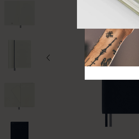
芸術と文化
モレスキン Foundation
アカウントを作成する
サブカテゴリ
バッグ
サブカテゴリ
ギフト
サブカテゴリ
ピン
サブカテゴリ
パッチ
サブカテゴリ