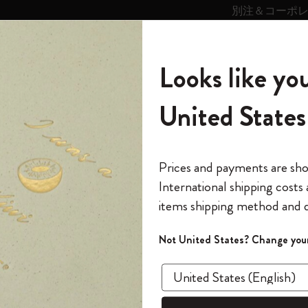
別注＆コーポ
キンス
パーソナライズサ
ストー
モレスキン
Looks like you
ービス
リー
の世界
テゴリ
サブカテゴリ
サブカテゴリ
United States
6,500円以上のご購入で送料無料
モレスキンの世界
ノートブック
ダイアリー
すべて見る
モレスキンスマート
Reframe サングラス
キム・ジョンギコレクション
すべて見る
アートを愛する方への贈り物
カントリー・テーマ・ピンズ・コレク
プライドをいつも胸に
スマートライティング・システム
Notes
ション
クラシック ノートブック エクスパンデッド
The Original Notebook
パーソナル・ダイアリー
スマートライティング・システム
Blackwing x モレスキン
ムーミン コレクション
Impressions of Impressionism コレクショ
バックパック
プロフェッショナルへの贈り物
Mardi Mercredi × モレスキン
スマートノートブック
モレスキン Journal
10% オフと送料無料
*
メールアドレス
Prices and payments are sh
ン
で1冊無料
International shipping costs
ミニノートブックチャーム
12カ月ダイアリー
モレスキンスマートスマートとは
Kaweco x モレスキン
キム・ジョンギコレクション
限定版バックパック
ミニマリストへの贈り物
スマートダイアリー
モレスキン Planner
月有効）
モレスキンの世
カサ・バトリョ 限定版コレクション
items shipping method and d
の先行アクセス
*
パスワード
カイエ ＆ ジャーナル
15ヶ月プランナー
アプリ・サービス
ペン & ペンシル
「Alice's Adventures in Wonderland」コレ
Shopper paper – made Collection
マキシマリストへの贈り物
プライズ
クラ
クション
ゴッホ美術館
報をいち早くチェック
Not United States? Change your
今すぐ会員登録
カスタムノートブック
18ヶ月プランナー
アクセサリー＆リフィル
デバイスバッグ & バックパック
ファッションを愛する方への贈り物
ス
パスワードを忘れた方はこち
ンデ
「
WELCOME10
」を
『ロード・オブ・ザ・リング』コレク
このデバイスで情
限定版
ウィークリープランナー
ション
Legendary
旅人への贈り物
回注文が10%オフ
ソフトカ
ます。セール・ア