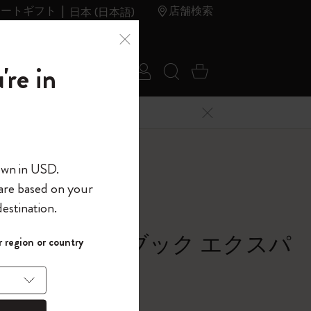
レートギフト
店舗検索
日本 (日本語)
夏のセ
アウトレ
're in
ログイン
検索 (キーワードな
カート 0 アイ
ール
ット
メニューを閉じる
へようこそ
own in USD.
 are based on your
界へようこそ
estination.
パスワードを表示
シック ノートブック エクスパ
 region or country
して、コード
ら
ッド
入力すると、初
報を保存する
(任意)
＋送料無料になり
バー, サファイアブルー
ウトレット品は