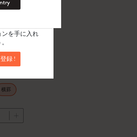
ntry
。
ントを作成して限定
典、さらに多く
択済
たカラー
ョンを手に入れ
う。
登録 !
1 cm
横罫
に更新されました