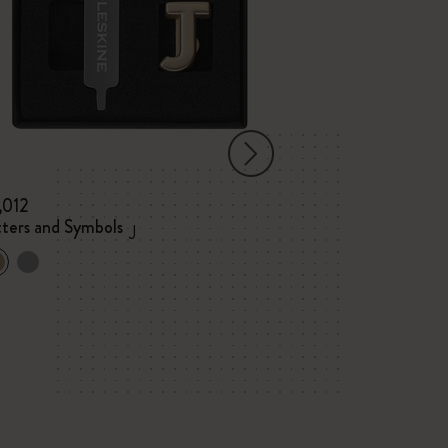
,012
¥ 2,200
tters and Symbols
スケッチ パッ
J