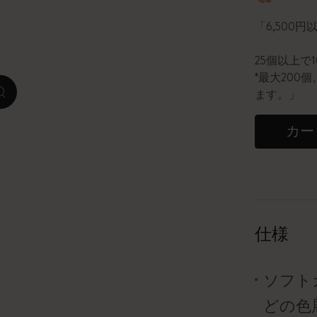
「6,500
ピーナッツ限定コレクション
25個以上で
プレシャス & エシカル コレクション
*最大20
ます。」
zoom.cta
City Guide Notebooks LUXE x モレスキ
ン
カー
カサ・バトリョ 限定版コレクション
アイ アム ザ シティ コレクション
星の王子さま
仕様
Mardi Mercredi × モレスキン
ソフト
ハリー・ポッターの呪文コレクション
どの色