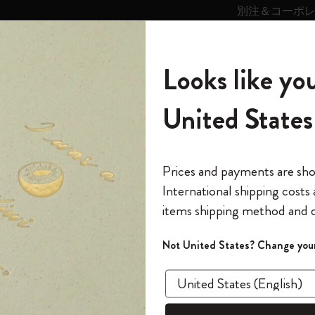
別注＆コーポ
キンス
パーソナライズサ
ストー
モレスキン
Looks like you
ービス
リー
の世界
テゴリ
サブカテゴリ
サブカテゴリ
United States
6,500円以上のご購入で送料無料
モレスキンの世界
ノートブック
ダイアリー
すべて見る
モレスキンスマート
Reframe サングラス
キム・ジョンギコレクション
すべて見る
アートを愛する方への贈り物
カントリー・テーマ・ピンズ・コレク
プライドをいつも胸に
スマートライティング・システム
Notes
ション
クラシック ノートブック エクスパンデッド
The Original Notebook
パーソナル・ダイアリー
スマートライティング・システム
Blackwing x モレスキン
ムーミン コレクション
Impressions of Impressionism コレクショ
バックパック
プロフェッショナルへの贈り物
Mardi Mercredi × モレスキン
スマートノートブック
モレスキン Journal
10% オフと送料無料
*
メールアドレス
Prices and payments are sh
ン
で1冊無料
International shipping costs
ミニノートブックチャーム
12カ月ダイアリー
モレスキンスマートスマートとは
Kaweco x モレスキン
キム・ジョンギコレクション
限定版バックパック
ミニマリストへの贈り物
スマートダイアリー
モレスキン Planner
月有効）
モレスキンの世
カサ・バトリョ 限定版コレクション
items shipping method and d
の先行アクセス
*
パスワード
カイエ ＆ ジャーナル
15ヶ月プランナー
アプリ・サービス
ペン & ペンシル
「Alice's Adventures in Wonderland」コレ
Shopper paper – made Collection
マキシマリストへの贈り物
プライズ
クラ
クション
ゴッホ美術館
報をいち早くチェック
Not United States? Change your
今すぐ会員登録
カスタムノートブック
18ヶ月プランナー
アクセサリー＆リフィル
デバイスバッグ & バックパック
ファッションを愛する方への贈り物
ス
パスワードを忘れた方はこち
ンデ
「
WELCOME10
」を
『ロード・オブ・ザ・リング』コレク
このデバイスで情
限定版
ウィークリープランナー
ション
Legendary
旅人への贈り物
回注文が10%オフ
ソフトカバ
ます。セール・ア