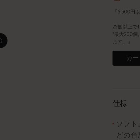
「6,500
ピーナッツ限定コレクション
25個以上で
プレシャス & エシカル コレクション
*最大20
ます。」
zoom.cta
City Guide Notebooks LUXE x モレスキ
ン
カー
カサ・バトリョ 限定版コレクション
アイ アム ザ シティ コレクション
星の王子さま
仕様
Mardi Mercredi × モレスキン
ソフト
ハリー・ポッターの呪文コレクション
どの色