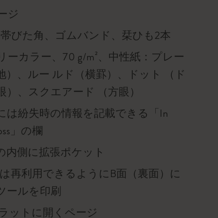
ページ
を帯びた角、ゴムバンド、栞ひも2本
ーカラー、70 g/m²、中性紙：プレー
地）、ルー ルド（横罫）、ドット （ド
眼）、スクエアード （方眼）
には紛失時の情報を記載できる「In
f loss」の欄
の内側に拡張ポケット
帯は再利用できるようにB面（裏面）に
ツールを印刷
°フラットに開くページ