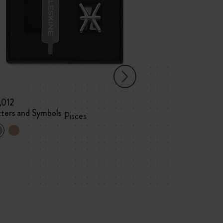
,012
¥ 1,012
tters and Symbols
Letters and Sym
Pisces