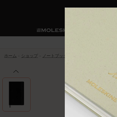
ショ
モレス
ップ
マート
サブカテゴリ
サブカ
今すぐメンバー登録
新商品
すべて見る
カスタムダイアリー
モレスキンメンバーシップ
ホーム
ショップ
ノートブック
The Original Notebook
ノートブック
スマートライティング・シス
カスタムノートブック
我々の歴史
ウェルカムオファー: 次回のご購入時に
サブカテゴリ
サブカテゴリ
テム
通常特典: パーソナライズの2冊ご購入
ダイアリー
パッチ
モレスキンのマニフェスト
バースデー特典: 1回限りの割引（1ヶ
サブカテゴリ
モレスキンスマートスマート
先行プレビュー: 新作コレクションへ
モレスキンスマート
とは
和紙テープ
ペンと紙の力
伝説的なお得情報: 会員限定の特別サ
サブカテゴリ
セールへの早期アクセス: お得な情
ライティングツール
アプリ・サービス
ミニノートブックチャーム
持続可能な創造性
モレスキン限定イベント: 優先アクセ
サブカテゴリ
サブカテゴリ
返品期間の延長: 1ヶ月間
限定版ノートブック
別注＆コーポレートギフト
Detour
サブカテゴリ