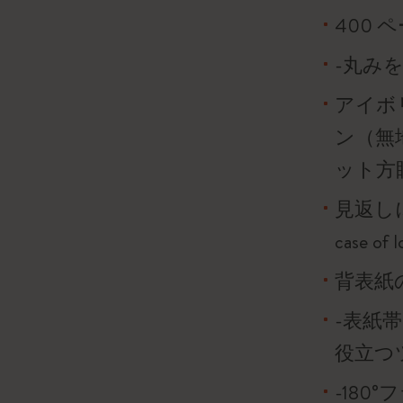
400 
-丸み
アイボリ
ン（無
ット方
見返し
case o
背表紙
-表紙
役立つ
-180