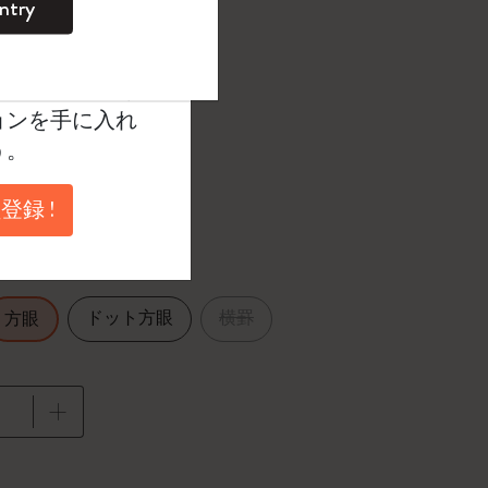
ntry
。
ントを作成して限定
典、さらに多く
選択済
たカラー
ョンを手に入れ
う。
登録 !
1 cm
ドット方眼
横罫
方眼
に更新されました