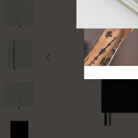
芸術と文化
モレスキン Foundation
アカウントを作成する
サブカテゴリ
バッグ
サブカテゴリ
ギフト
サブカテゴリ
ピン
サブカテゴリ
パッチ
サブカテゴリ