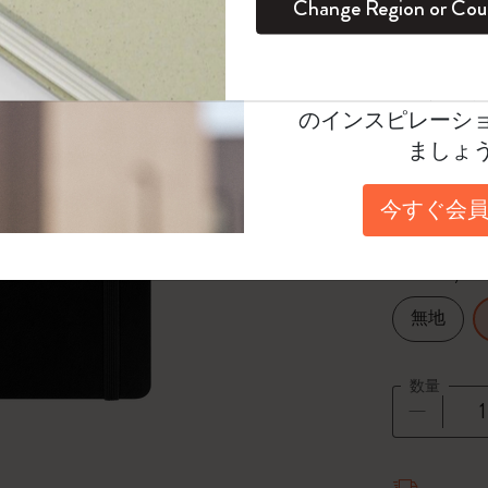
Change Region or Cou
¥ 5,170
セット
デイリープランナー
カラーパターン ノートブック
健康を愛する方への贈り物です
ログイン
適用外
Moleskineアカウ
パッションジャーナル
マンスリープランナー
サクラコレクション
趣味を愛する方へのギフト
Select a color
オファーや会員特
*
選択し
のインスピレーシ
スチューデントカイエジャーナル
プランナー
馬年コレクション
卒業祝い
ましょ
Select a size
アートコレクション
限定版ダイアリー
ミニノートブックチャーム
ノートブック
今すぐ会員
Large 13x2
プロコレクション
プロコレクション
BLACKPINK × モレスキン コレクショ
ン
Select a layout
ライフプランナー・コレクション
ISSEY MIYAKE | モレスキン のコレク
無地
アカデミック・プランナー
ション
ナサにインスパイアされたコレクショ
数量
ン
Impressions of Impressionism コレクショ
数量が1
ン