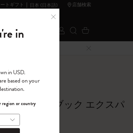
レートギフト
店舗検索
日本 (日本語)
夏のセ
アウトレ
're in
ログイン
検索 (キーワードな
カート 0 アイ
ール
ット
メニューを閉じる
へようこそ
own in USD.
 are based on your
界へようこそ
estination.
パスワードを表示
シック ノートブック エクスパ
 region or country
して、コード
ら
ッド
入力すると、初
報を保存する
(任意)
＋送料無料になり
ー, ブラック
ウトレット品は