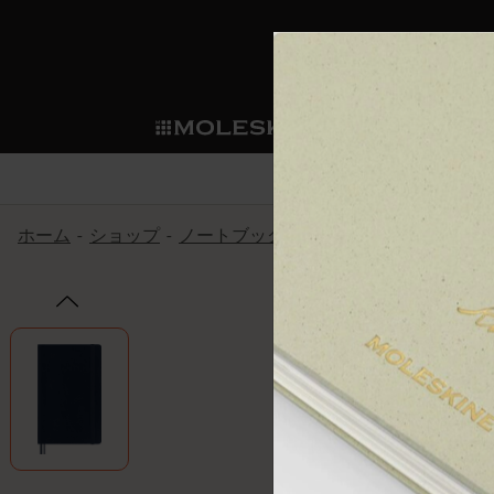
ショ
モレス
ップ
マート
サブカテゴリ
サブカ
今すぐメンバー登録
新商品
すべて見る
カスタムダイアリー
モレスキンメンバーシップ
ホーム
ショップ
ノートブック
The Original Notebook
ノートブック
スマートライティング・シス
カスタムノートブック
我々の歴史
ウェルカムオファー: 次回のご購入時に
サブカテゴリ
サブカテゴリ
テム
通常特典: パーソナライズの2冊ご購入
ダイアリー
パッチ
モレスキンのマニフェスト
バースデー特典: 1回限りの割引（1ヶ
サブカテゴリ
モレスキンスマートスマート
先行プレビュー: 新作コレクションへ
モレスキンスマート
とは
和紙テープ
ペンと紙の力
伝説的なお得情報: 会員限定の特別サ
サブカテゴリ
セールへの早期アクセス: お得な情
ライティングツール
アプリ・サービス
ミニノートブックチャーム
持続可能な創造性
モレスキン限定イベント: 優先アクセ
サブカテゴリ
サブカテゴリ
返品期間の延長: 1ヶ月間
限定版ノートブック
別注＆コーポレートギフト
Detour
サブカテゴリ