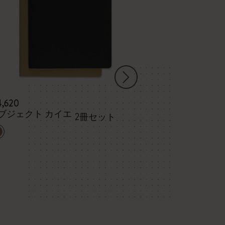
4,620
¥ 3,960
ブジェクト カイエ
ART 水彩画 
2冊セット
XLサイズ ブ