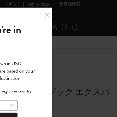
レートギフト
店舗検索
日本 (日本語)
夏のセ
アウトレ
're in
ログイン
検索 (キーワードな
カート 0 アイ
ール
ット
メニューを閉じる
へようこそ
own in USD.
 are based on your
界へようこそ
estination.
パスワードを表示
シック ノートブック エクスパ
 region or country
して、コード
ら
ッド
入力すると、初
報を保存する
(任意)
＋送料無料になり
バー, サファイアブルー
ウトレット品は