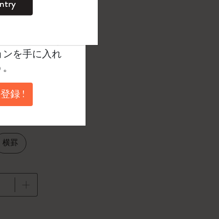
ntry
。
ントを作成して限定
典、さらに多く
択済
たカラー
ョンを手に入れ
う。
登録 !
1 cm
横罫
に更新されました