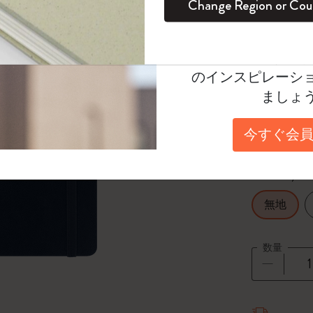
Change Region or Cou
¥ 5,170
セット
デイリープランナー
カラーパターン ノートブック
健康を愛する方への贈り物です
ログイン
適用外
Moleskineアカウ
パッションジャーナル
マンスリープランナー
サクラコレクション
趣味を愛する方へのギフト
Select a color
オファーや会員特
選
*
選択し
のインスピレーシ
スチューデントカイエジャーナル
プランナー
馬年コレクション
卒業祝い
ましょ
Select a size
アートコレクション
限定版ダイアリー
ミニノートブックチャーム
ノートブック
今すぐ会員
Large 13x2
プロコレクション
プロコレクション
BLACKPINK × モレスキン コレクショ
ン
Select a layout
ライフプランナー・コレクション
ISSEY MIYAKE | モレスキン のコレク
無地
アカデミック・プランナー
ション
ナサにインスパイアされたコレクショ
数量
ン
Impressions of Impressionism コレクショ
数量が1
ン