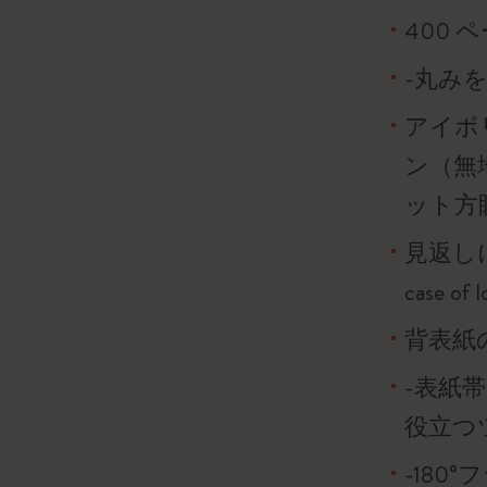
400 
-丸み
アイボリ
ン（無
ット方
見返し
case o
背表紙
-表紙
役立つ
-180