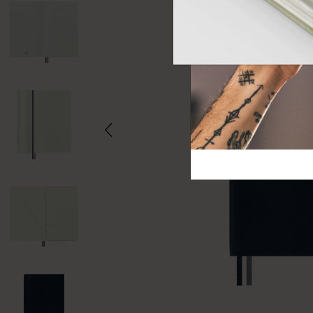
芸術と文化
モレスキン Foundation
アカウントを作成する
サブカテゴリ
バッグ
サブカテゴリ
ギフト
サブカテゴリ
ピン
サブカテゴリ
パッチ
サブカテゴリ