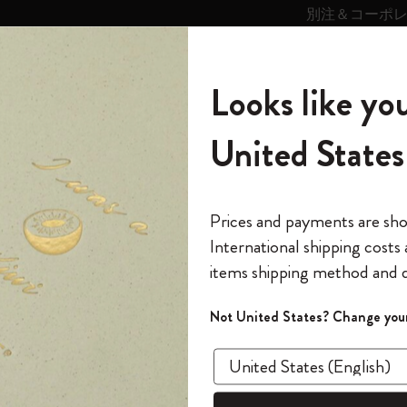
別注＆コーポ
キンス
パーソナライズサ
ストー
モレスキン
Looks like you
ービス
リー
の世界
テゴリ
サブカテゴリ
サブカテゴリ
United States
6,500円以上のご購入で送料無料
モレスキンの世界
ノートブック
ダイアリー
すべて見る
モレスキンスマート
Reframe サングラス
キム・ジョンギコレクション
すべて見る
アートを愛する方への贈り物
カントリー・テーマ・ピンズ・コレク
プライドをいつも胸に
スマートライティング・システム
Notes
ション
クラシック ノートブック エクスパンデッド
The Original Notebook
パーソナル・ダイアリー
スマートライティング・システム
Blackwing x モレスキン
ムーミン コレクション
Impressions of Impressionism コレクショ
バックパック
プロフェッショナルへの贈り物
Mardi Mercredi × モレスキン
スマートノートブック
モレスキン Journal
10% オフと送料無料
*
メールアドレス
Prices and payments are sh
ン
で1冊無料
International shipping costs
ミニノートブックチャーム
12カ月ダイアリー
モレスキンスマートスマートとは
Kaweco x モレスキン
キム・ジョンギコレクション
限定版バックパック
ミニマリストへの贈り物
スマートダイアリー
モレスキン Planner
月有効）
モレスキンの世
カサ・バトリョ 限定版コレクション
items shipping method and d
の先行アクセス
*
パスワード
カイエ ＆ ジャーナル
15ヶ月プランナー
アプリ・サービス
ペン & ペンシル
「Alice's Adventures in Wonderland」コレ
Shopper paper – made Collection
マキシマリストへの贈り物
プライズ
クラ
クション
ゴッホ美術館
報をいち早くチェック
Not United States? Change your
今すぐ会員登録
カスタムノートブック
18ヶ月プランナー
アクセサリー＆リフィル
デバイスバッグ & バックパック
ファッションを愛する方への贈り物
ス
パスワードを忘れた方はこち
ンデ
「
WELCOME10
」を
『ロード・オブ・ザ・リング』コレク
このデバイスで情
限定版
ウィークリープランナー
ション
Legendary
旅人への贈り物
回注文が10%オフ
ソフトカ
ます。セール・ア