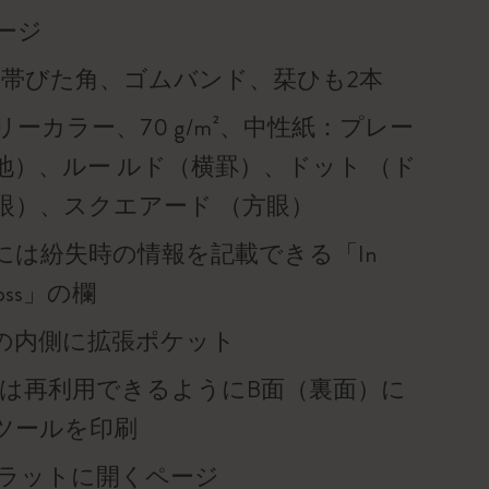
ページ
を帯びた角、ゴムバンド、栞ひも2本
ーカラー、70 g/m²、中性紙：プレー
地）、ルー ルド（横罫）、ドット （ド
眼）、スクエアード （方眼）
には紛失時の情報を記載できる「In
f loss」の欄
の内側に拡張ポケット
帯は再利用できるようにB面（裏面）に
ツールを印刷
°フラットに開くページ