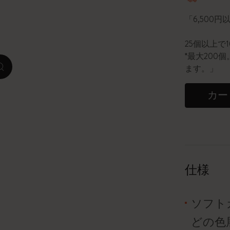
「6,500
ピーナッツ限定コレクション
25個以上で
プレシャス & エシカル コレクション
*最大20
ます。」
zoom.cta
City Guide Notebooks LUXE x モレスキ
ン
カー
カサ・バトリョ 限定版コレクション
アイ アム ザ シティ コレクション
星の王子さま
仕様
Mardi Mercredi × モレスキン
ソフト
ハリー・ポッターの呪文コレクション
どの色