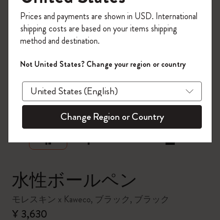
今すぐ会員登録して、コード
Prices and payments are shown in USD. International
「
WELCOME10
」を入力すると、初回注
shipping costs are based on your items shipping
文が10%オフ＋送料無料になります。セ
method and destination.
ール・アウトレット品は適用外。
Moleskineアカウントを作成して限定オフ
Not United States? Change your region or country
ァーや会員特典、さらに多くのインスピ
レーションを手に入れましょう。
zoom.cta
今すぐ会員登録 !
Change Region or Country
水性ボールペン
モレスキン x Kaweco, ブラック, ブラック
¥ 3,630