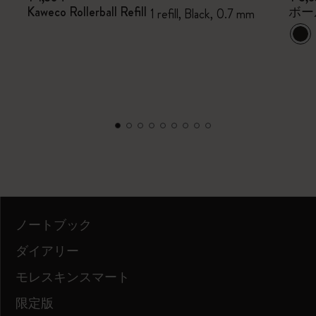
Kaweco Rollerball Refill
ボー
1 refill, Black, 0.7 mm
ノートブック
ダイアリー
モレスキンスマート
限定版