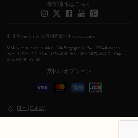
最新情報はこちら
© は Moleskine Srl の登録商標です a socio unico
Moleskine srl a socio unico - Via Bergognone, 34 – 20144 Milano -
Italia - P. IVA / CCIAA n. 07234480965 - REA MI 1945400 - Cap.
Soc. €2.181.513,42
支払いオプション
日本 (日本語)