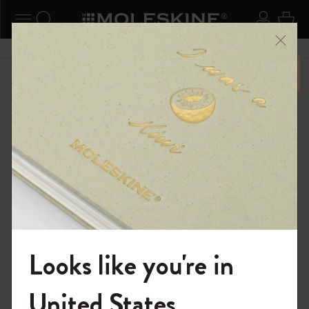
ニューを閉じる
ナビゲーションの切替
検索 (キーワードなど)
ログイ
カー
メニ
6,500円以上のご購入で送料無料
ショップ
...
Kaweco x モレスキン
Kaweco Classic Collection
Looks like you're in
モレスキンの世界へようこそ
United States