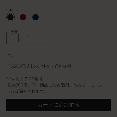
Select a color
選択済
*
選択したカラー
数量
数量が1に更新されました
「6,500円以上のご注文で送料無料
25個以上で10%割引
*最大200個。同一商品にのみ適用。他のプロモーシ
ョンは除外されます。」
カートに追加する