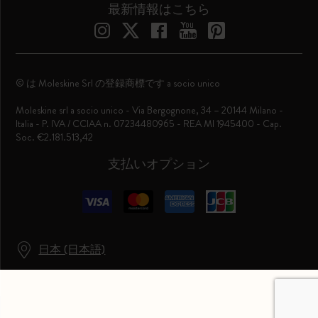
最新情報はこちら
© は Moleskine Srl の登録商標です a socio unico
Moleskine srl a socio unico - Via Bergognone, 34 – 20144 Milano -
Italia - P. IVA / CCIAA n. 07234480965 - REA MI 1945400 - Cap.
Soc. €2.181.513,42
支払いオプション
日本 (日本語)