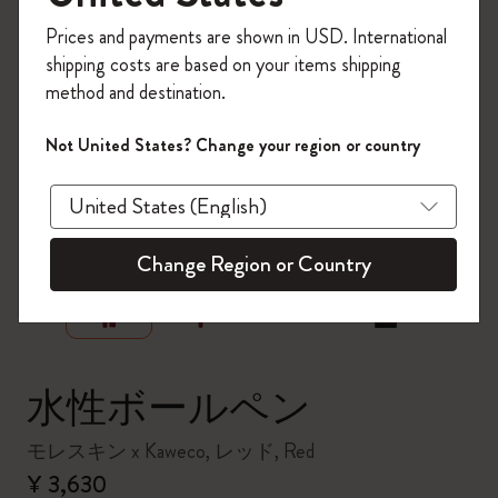
今すぐ会員登録して、コード
Prices and payments are shown in USD. International
「
WELCOME10
」を入力すると、初回注
shipping costs are based on your items shipping
文が10%オフ＋送料無料になります。セ
method and destination.
ール・アウトレット品は適用外。
Moleskineアカウントを作成して限定オフ
Not United States? Change your region or country
ァーや会員特典、さらに多くのインスピ
レーションを手に入れましょう。
zoom.cta
今すぐ会員登録 !
Change Region or Country
水性ボールペン
モレスキン x Kaweco, レッド, Red
¥ 3,630