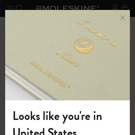
ニューを閉じる
ナビゲーションの切替
検索 (キーワードなど)
ログイ
カー
メニ
6,500円以上のご購入で送料無料
ショップ
...
Kaweco x モレスキン
Kaweco Classic Collection
Looks like you're in
モレスキンの世界へようこそ
United States