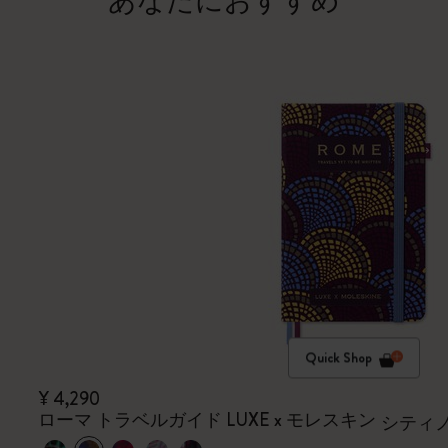
あなたにおすすめ
Quick Shop
¥ 4,290
ローマ トラベルガイド LUXE x モレスキン
シティ