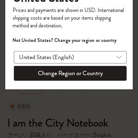
今すぐ会員登録して、コード
Prices and payments are shown in USD. International
「
WELCOME10
」を入力すると、初回注
shipping costs are based on your items shipping
文が10%オフ＋送料無料になります。セ
method and destination.
ール・アウトレット品は適用外。
Moleskineアカウントを作成して限定オフ
Not United States? Change your region or country
ァーや会員特典、さらに多くのインスピ
レーションを手に入れましょう。
zoom.cta
今すぐ会員登録 !
Change Region or Country
新製品
I am the City Notebook
ラージ、罫線入り、ハードカバー, Bangkok