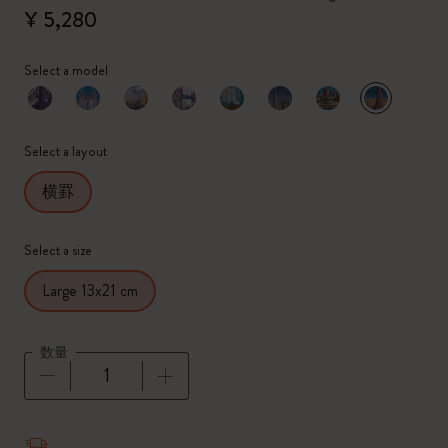
¥ 5,280
Select a model
選択済
*
選択したカラー
Select a layout
横罫
Select a size
Large 13x21 cm
数量
数量が1に更新されました