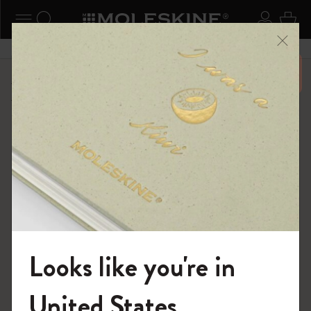
ニューを閉じる
ナビゲーションの切替
検索 (キーワードなど)
ログイ
カー
メニ
6,500円以上のご購入で送料無料
ショップ
限定版ノートブック
アイ アム ザ シティ コレクション
Looks like you're in
モレスキンの世界へようこそ
United States