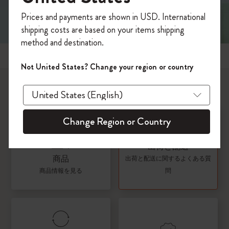
今すぐ会員登録して、コード
Prices and payments are shown in USD. International
「
WELCOME10
」を入力すると、初回注
shipping costs are based on your items shipping
文が10%オフ＋送料無料になります。セ
method and destination.
ール・アウトレット品は適用外。
人気のトピック
Moleskineアカウントを作成して限定オフ
Not United States? Change your region or country
ァーや会員特典、さらに多くのインスピ
何について知りたいですか？
レーションを手に入れましょう。
今すぐ会員登録 !
Change Region or Country
出荷と配送
商品
出荷と配送に関するよくある質
商品情報を見る
問