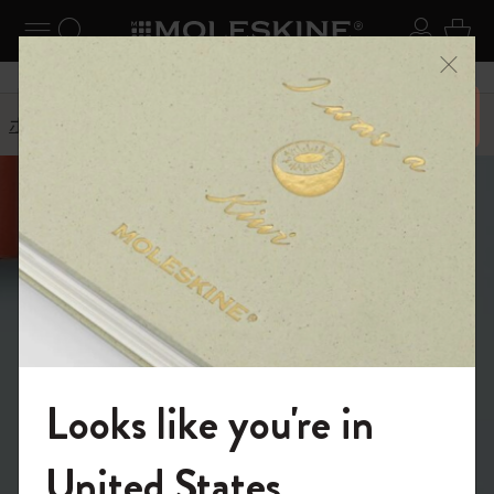
ニューを閉じる
ナビゲーションの切替
検索 (キーワードなど)
ログイ
カー
メニ
6,500円以上のご購入で送料無料
ホーム
出荷と配送
こんにちは。どの
ようなご用件でし
ょうか?
Looks like you're in
回答を見つける
検索
モレスキンの世界へようこそ
United States