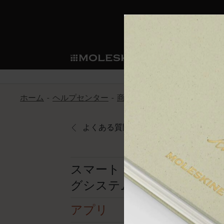
ショ
モレス
ップ
マート
サブカテゴリ
サブカ
今すぐメンバー登録
新商品
すべて見る
カスタムダイアリー
モレスキンメンバーシップ
ホーム
ヘルプセンター
商品
スマートライティング
ノートブック
スマートライティング・シス
カスタムノートブック
我々の歴史
ウェルカムオファー: 次回のご購入時に
サブカテゴリ
サブカテゴリ
テム
通常特典: パーソナライズの2冊ご購入
よくある質問に戻る
ダイアリー
パッチ
モレスキンのマニフェスト
バースデー特典: 1回限りの割引（1ヶ
サブカテゴリ
モレスキンスマートスマート
先行プレビュー: 新作コレクションへ
モレスキンスマート
とは
和紙テープ
ペンと紙の力
伝説的なお得情報: 会員限定の特別サ
サブカテゴリ
スマート ライティン
セールへの早期アクセス: お得な情
グシステム
ライティングツール
アプリ・サービス
ミニノートブックチャーム
持続可能な創造性
モレスキン限定イベント: 優先アクセ
サブカテゴリ
サブカテゴリ
返品期間の延長: 1ヶ月間
限定版ノートブック
別注＆コーポレートギフト
Detour
アプリ
サブカテゴリ