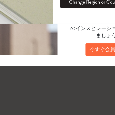
Change Region or Cou
アカウントを作成することでどのモバイルデバイ
セット
デイリープランナー
カラーパターン ノートブック
健康を愛する方への贈り物です
ログイン
適用外
でき、また書いた内容をバックアップ保存するこ
Moleskineアカウ
パッションジャーナル
マンスリープランナー
サクラコレクション
趣味を愛する方へのギフト
オファーや会員特
デジタル化したノートの内容を複数のデバイスか
のインスピレーシ
スチューデントカイエジャーナル
プランナー
馬年コレクション
卒業祝い
ノートアプリをあらかじめダウンロードし、ユー
ましょ
ントとマッチしているか確認しておく必要があり
アートコレクション
限定版ダイアリー
ミニノートブックチャーム
ノートブック
複数の対応デバイスからコンテンツにアクセスで
今すぐ会員
プロコレクション
プロコレクション
BLACKPINK × モレスキン コレクショ
とをおすすめします。データは個人アカウントに
ン
ライフプランナー・コレクション
ISSEY MIYAKE | モレスキン のコレク
アカデミック・プランナー
ション
ナサにインスパイアされたコレクショ
ン
Impressions of Impressionism コレクショ
ン