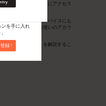
ntry
スからでもノートの内容にアクセス
。
とが可能になります。
ントを作成して限定
典、さらに多く
ら閲覧するには、どのデバイスにも
ョンを手に入れ
ザーログイン情報がお使いのアカウ
う。
ます。
きるよう、アカウントを解説するこ
登録 !
保存されます。