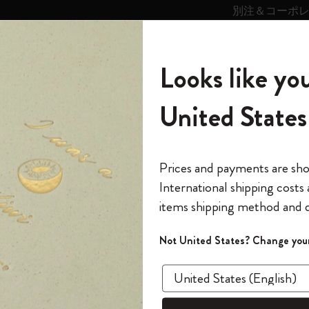
別注＆コーポ
キンス
パーソナライズサ
ストー
モレスキン
Looks like you
ービス
リー
の世界
テゴリ
サブカテゴリ
サブカテゴリ
United States
6,500円以上のご購入で送料無料
モレスキンの世界
ノートブック
ダイアリー
すべて見る
モレスキンスマート
Reframe サングラス
キム・ジョンギコレクション
すべて見る
アートを愛する方への贈り物
カントリー・テーマ・ピンズ・コレク
プライドをいつも胸に
スマートライティング・システム
Notes
セット
アカウントを作成してメールアドレスを登録する必要
ション
The Original Notebook
パーソナル・ダイアリー
スマートライティング・システム
Blackwing x モレスキン
ムーミン コレクション
Impressions of Impressionism コレクショ
バックパック
プロフェッショナルへの贈り物
Mardi Mercredi × モレスキン
スマートノートブック
モレスキン Journal
10% オフと送料無料
*
メールアドレス
Prices and payments are sh
ン
で1冊無料
International shipping costs
ミニノートブックチャーム
12カ月ダイアリー
モレスキンスマートスマートとは
Kaweco x モレスキン
キム・ジョンギコレクション
限定版バックパック
ミニマリストへの贈り物
スマートダイアリー
モレスキン Planner
月有効）
モレスキンの世
カサ・バトリョ 限定版コレクション
items shipping method and d
の先行アクセス
*
パスワード
カイエ ＆ ジャーナル
15ヶ月プランナー
アプリ・サービス
ペン & ペンシル
「Alice's Adventures in Wonderland」コレ
Shopper paper – made Collection
マキシマリストへの贈り物
プライズ
アカウントを作成してメールアドレスを
クション
ゴッホ美術館
報をいち早くチェック
Not United States? Change your
か？
今すぐ会員登録
カスタムノートブック
18ヶ月プランナー
アクセサリー＆リフィル
デバイスバッグ & バックパック
ファッションを愛する方への贈り物
ス
パスワードを忘れた方はこち
「
WELCOME10
」を
アカウントセクションで、ノートアプリ用の無料
『ロード・オブ・ザ・リング』コレク
このデバイスで情
限定版
ウィークリープランナー
ション
Legendary
旅人への贈り物
回注文が10%オフ
す。
ます。セール・ア