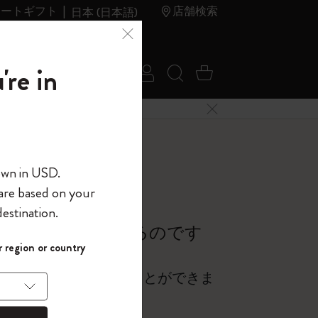
レートギフト
店舗検索
日本 (日本語)
夏のセ
アウトレ
're in
ログイン
検索 (キーワードな
カート 0 アイ
ール
ット
メニューを閉じる
へようこそ
があるのですか？
own in USD.
 are based on your
界へようこそ
estination.
パスワードを表示
登録する必要があるのです
 region or country
して、コード
ら
入力すると、初
アカウントを作成することができま
報を保存する
(任意)
＋送料無料になり
ウトレット品は