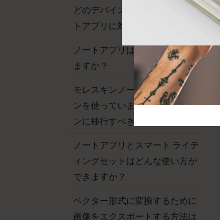
芸術と文化
モレスキン Foundation
アカウントを作成する
どのデバイスがモレスキンノー
サブカテゴリ
トアプリに対応していますか？
バッグ
サブカテゴリ
ノートアプリはWindowsで使え
ギフト
サブカテゴリ
ますか？
ピン
サブカテゴリ
モレスキンノートの旧バージョ
パッチ
ンを使っています。 新バージョ
サブカテゴリ
ンに移行すべきですか？
ノートアプリとスマート ライテ
ィングセットはどんな使い方が
できますか？
ベクター形式に変換するために
画像をエクスポートする方法は