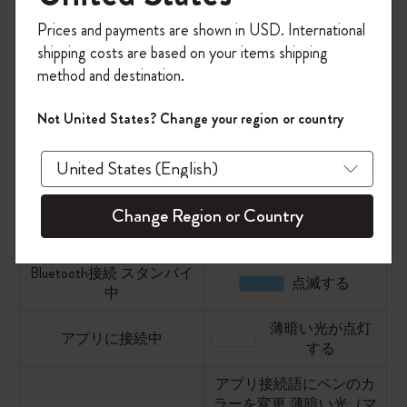
キンスマートノートブック、スマートプランナーの使用
今すぐ会員登録して、コード
Prices and payments are shown in USD. International
が可能。
「
WELCOME10
」を入力すると、初回注
shipping costs are based on your items shipping
文が10%オフ＋送料無料になります。セ
イエロー：スマートペンのメモリー残量わずか。モレス
method and destination.
ール・アウトレット品は適用外。
キンノートアプリに接続しスマートペン内蔵データを転
送してください。 さらに詳しい説明は以下をご参照く
Moleskineアカウントを作成して限定オフ
Not United States? Change your region or country
ださい。
ァーや会員特典、さらに多くのインスピ
レーションを手に入れましょう。
ステータスごとのモレスキン Pen+ Ellipse LEDカラー表
今すぐ会員登録 !
ステータス
LEDカラー
Change Region or Country
電源オン
点灯する
Bluetooth接続 スタンバイ
点滅する
中
薄暗い光が点灯
アプリに接続中
する
アプリ接続語にペンのカ
ラーを変更 薄暗い光（マ