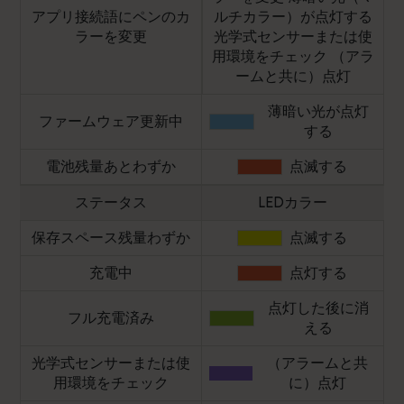
アプリ接続語にペンのカ
ルチカラー）が点灯する
ラーを変更
光学式センサーまたは使
用環境をチェック （アラ
ームと共に）点灯
薄暗い光が点灯
ファームウェア更新中
する
電池残量あとわずか
点滅する
ステータス
LEDカラー
保存スペース残量わずか
点滅する
充電中
点灯する
点灯した後に消
フル充電済み
える
光学式センサーまたは使
（アラームと共
用環境をチェック
に）点灯