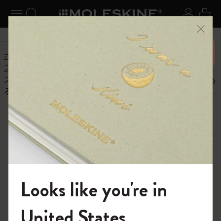
ニューを閉じる
ナビゲーションの切替
検索 (キーワードなど)
ログイ
カー
メニ
6,500円以上のご購入で送料無料
ホーム
ヘルプセンター
商品
スマートライティングセット
スマートペンのLEDの表示カラーにはどんな意味があ
るのですか？
よくある質問に戻る
スマートペンのLEDの表示カラ
ーにはどんな意味があるのです
か？
Looks like you're in
ブルー：スマートペンはペアリング中であり、まだデバ
イスとの同期が完了していない。
モレスキンの世界へようこそ
United States
グリーン：スマートペンがアプリに接続済み、 モレス