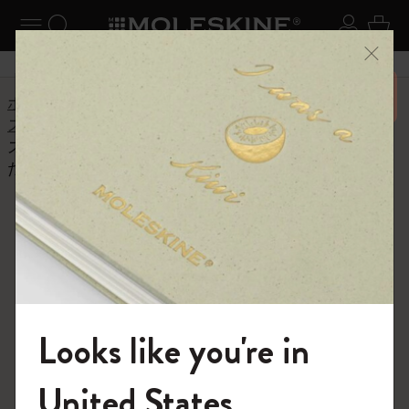
ニューを閉じる
ナビゲーションの切替
検索 (キーワードなど)
ログイ
カー
メニ
6,500円以上のご購入で送料無料
ホーム
ヘルプセンター
商品
スマートライティングセット
スマート ライティングシステムのしくみを教えてく
ださい。
よくある質問に戻る
スマート ライティングシステム
のしくみを教えてください。
スマート ライティングセットは、紙上でまとめたひら
Looks like you're in
めきやアイデアを、テクノロジーを使って開花させ、記
録ツールの新たなる可能性を広げます。Bluetoothでモレ
スキンノートアプリと連動する「スマートペン」、ペー
モレスキンの世界へようこそ
United States
ジ上のかくれたグリッド枠に記入された言葉や絵をデジ