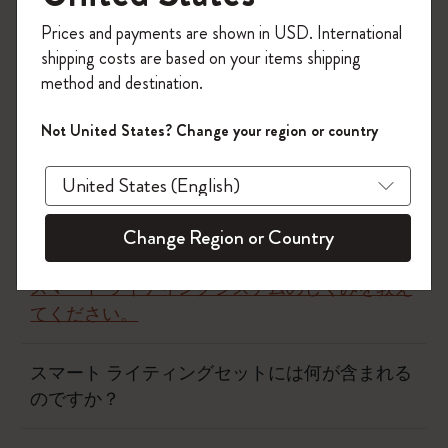
タル化するNコード技術搭載の「スマートノートブッ
今すぐ会員登録して、コード
Prices and payments are shown in USD. International
ク」がセットになっています。
「
WELCOME10
」を入力すると、初回注
スマート ライティングシステムについてもっと読む：
shipping costs are based on your items shipping
文が10%オフ＋送料無料になります。セ
method and destination.
ール・アウトレット品は適用外。
https://www.moleskine.com/en-us/shop/moleskine-
smart/smart-writing-system/
Moleskineアカウントを作成して限定オフ
Not United States? Change your region or country
ァーや会員特典、さらに多くのインスピ
レーションを手に入れましょう。
今すぐ会員登録 !
スマート ライティングシステム
Change Region or Country
スマート ライティングシステムのしくみを教え
てください。
スマート ライティングセットには何が含まれる
のですか？