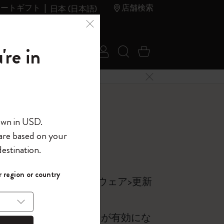
レートギフト
店舗検索
日本 (日本語)
夏のセ
アウトレ
're in
ログイン
検索 (キーワードな
カート 0 アイ
ール
ット
メニューを閉じる
へようこそ
own in USD.
 are based on your
界へようこそ
estination.
パスワードを表示
さい。
 region or country
して、コード
をタップ >ファームウェア>更新
ら
入力すると、初
報を保存する
(任意)
＋送料無料になり
トペンの接続」アイコンが有効にな
ウトレット品は