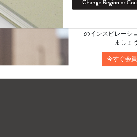
Change Region or Cou
っていることを確認してください（有効になると
セット
デイリープランナー
カラーパターン ノートブック
健康を愛する方への贈り物です
ログイン
適用外
Moleskineアカウ
パッションジャーナル
マンスリープランナー
サクラコレクション
趣味を愛する方へのギフト
オファーや会員特
のインスピレーシ
スチューデントカイエジャーナル
プランナー
馬年コレクション
卒業祝い
ましょ
アートコレクション
限定版ダイアリー
ミニノートブックチャーム
ノートブック
今すぐ会員
プロコレクション
プロコレクション
BLACKPINK × モレスキン コレクショ
ン
ライフプランナー・コレクション
ISSEY MIYAKE | モレスキン のコレク
アカデミック・プランナー
ション
ナサにインスパイアされたコレクショ
ン
Impressions of Impressionism コレクショ
ン