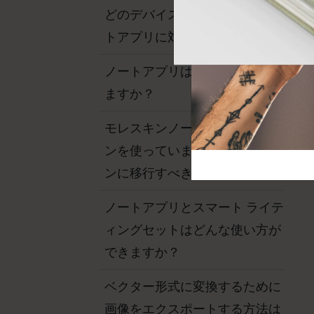
芸術と文化
モレスキン Foundation
アカウントを作成する
どのデバイスがモレスキンノー
サブカテゴリ
トアプリに対応していますか？
バッグ
サブカテゴリ
ノートアプリはWindowsで使え
ギフト
サブカテゴリ
ますか？
ピン
サブカテゴリ
モレスキンノートの旧バージョ
パッチ
ンを使っています。 新バージョ
サブカテゴリ
ンに移行すべきですか？
ノートアプリとスマート ライテ
ィングセットはどんな使い方が
できますか？
ベクター形式に変換するために
画像をエクスポートする方法は