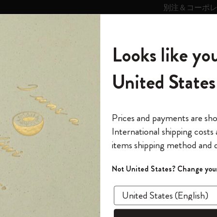
別注＆コーポ
キンス
パーソナライズサ
ストー
モレスキン
Looks like you
ービス
リー
の世界
テゴリ
サブカテゴリ
サブカテゴリ
United States
6,500円以上のご購入で送料無料
モレスキンの世界
ノートブック
ダイアリー
すべて見る
モレスキンスマート
Reframe サングラス
キム・ジョンギコレクション
すべて見る
アートを愛する方への贈り物
カントリー・テーマ・ピンズ・コレク
プライドをいつも胸に
スマートライティング・システム
Notes
セット
ファームウェアの更新方法を教えてください。
ション
The Original Notebook
パーソナル・ダイアリー
スマートライティング・システム
Blackwing x モレスキン
ムーミン コレクション
Impressions of Impressionism コレクショ
バックパック
プロフェッショナルへの贈り物
Mardi Mercredi × モレスキン
スマートノートブック
モレスキン Journal
10% オフと送料無料
*
メールアドレス
Prices and payments are sh
ン
で1冊無料
International shipping costs
ミニノートブックチャーム
12カ月ダイアリー
モレスキンスマートスマートとは
Kaweco x モレスキン
キム・ジョンギコレクション
限定版バックパック
ミニマリストへの贈り物
スマートダイアリー
モレスキン Planner
月有効）
モレスキンの世
カサ・バトリョ 限定版コレクション
items shipping method and d
の先行アクセス
*
パスワード
カイエ ＆ ジャーナル
15ヶ月プランナー
アプリ・サービス
ペン & ペンシル
「Alice's Adventures in Wonderland」コレ
Shopper paper – made Collection
マキシマリストへの贈り物
プライズ
ファームウェアの更新方法を教えてくだ
クション
ゴッホ美術館
報をいち早くチェック
Not United States? Change your
今すぐ会員登録
ノートアプリ右上の「スマートペンの設定」アイコン
カスタムノートブック
18ヶ月プランナー
アクセサリー＆リフィル
デバイスバッグ & バックパック
ファッションを愛する方への贈り物
ス
パスワードを忘れた方はこち
「
WELCOME10
」を
情報 からファームウェアを更新します。
『ロード・オブ・ザ・リング』コレク
このデバイスで情
限定版
ウィークリープランナー
ション
Legendary
旅人への贈り物
回注文が10%オフ
ノートの内容を同期するときには右上の「スマー
ます。セール・ア