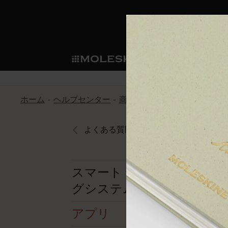
ショ
モレス
ップ
マート
サブカテゴリ
サブカ
今すぐメンバー登録
新商品
すべて見る
カスタムダイアリー
モレスキンメンバーシップ
ホーム
ヘルプセンター
商品
スマートライティング
ノートブック
スマートライティング・シス
カスタムノートブック
我々の歴史
ウェルカムオファー: 次回のご購入時に
サブカテゴリ
サブカテゴリ
テム
通常特典: パーソナライズの2冊ご購入
よくある質問に戻る
ダイアリー
パッチ
モレスキンのマニフェスト
バースデー特典: 1回限りの割引（1ヶ
サブカテゴリ
モレスキンスマートスマート
先行プレビュー: 新作コレクションへ
モレスキンスマート
とは
和紙テープ
ペンと紙の力
伝説的なお得情報: 会員限定の特別サ
サブカテゴリ
スマート ライティン
セールへの早期アクセス: お得な情
グシステム
ライティングツール
アプリ・サービス
ミニノートブックチャーム
持続可能な創造性
モレスキン限定イベント: 優先アクセ
サブカテゴリ
サブカテゴリ
返品期間の延長: 1ヶ月間
限定版ノートブック
別注＆コーポレートギフト
Detour
アプリ
サブカテゴリ