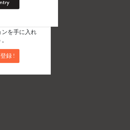
ntry
アイコンが光ります）。
。
ントを作成して限定
典、さらに多く
ョンを手に入れ
う。
登録 !