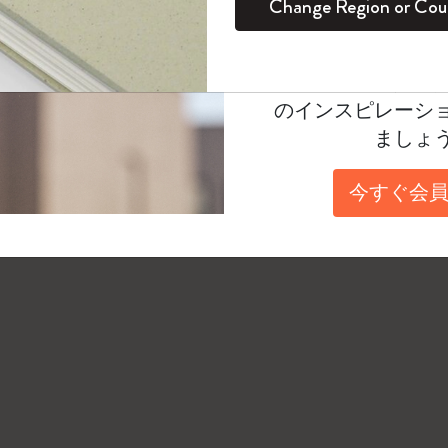
Change Region or Cou
セット
デイリープランナー
カラーパターン ノートブック
健康を愛する方への贈り物です
ログイン
適用外
Moleskineアカウ
パッションジャーナル
マンスリープランナー
サクラコレクション
趣味を愛する方へのギフト
オファーや会員特
のインスピレーシ
スチューデントカイエジャーナル
プランナー
馬年コレクション
卒業祝い
ましょ
アートコレクション
限定版ダイアリー
ミニノートブックチャーム
ノートブック
今すぐ会員
プロコレクション
プロコレクション
BLACKPINK × モレスキン コレクショ
ン
ライフプランナー・コレクション
ISSEY MIYAKE | モレスキン のコレク
アカデミック・プランナー
ション
ナサにインスパイアされたコレクショ
ン
Impressions of Impressionism コレクショ
ン