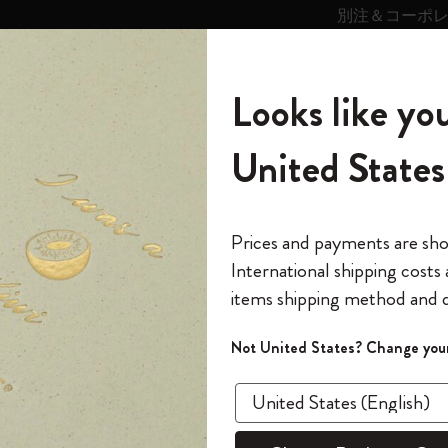
別注＆コーポ
キンス
パーソナライズサ
ストー
モレスキン
Looks like you
ービス
リー
の世界
テゴリ
サブカテゴリ
サブカテゴリ
United States
6,500円以上のご購入で送料無料
モレスキンの世界
ノートブック
ダイアリー
すべて見る
モレスキンスマート
Reframe サングラス
キム・ジョンギコレクション
すべて見る
アートを愛する方への贈り物
カントリー・テーマ・ピンズ・コレク
プライドをいつも胸に
スマートライティング・システム
Notes
セット
別のノートブックの該当ページを使ってバーチャルノ
ション
The Original Notebook
パーソナル・ダイアリー
スマートライティング・システム
Blackwing x モレスキン
ムーミン コレクション
Impressions of Impressionism コレクショ
バックパック
プロフェッショナルへの贈り物
Mardi Mercredi × モレスキン
スマートノートブック
モレスキン Journal
10% オフと送料無料
*
メールアドレス
Prices and payments are sh
ン
で1冊無料
International shipping costs
ミニノートブックチャーム
12カ月ダイアリー
モレスキンスマートスマートとは
Kaweco x モレスキン
キム・ジョンギコレクション
限定版バックパック
ミニマリストへの贈り物
スマートダイアリー
モレスキン Planner
月有効）
モレスキンの世
カサ・バトリョ 限定版コレクション
items shipping method and d
の先行アクセス
*
パスワード
カイエ ＆ ジャーナル
15ヶ月プランナー
アプリ・サービス
ペン & ペンシル
「Alice's Adventures in Wonderland」コレ
Shopper paper – made Collection
マキシマリストへの贈り物
プライズ
別のノートブックの該当ページを使って
クション
ゴッホ美術館
報をいち早くチェック
Not United States? Change your
作成することはできますか？
今すぐ会員登録
カスタムノートブック
18ヶ月プランナー
アクセサリー＆リフィル
デバイスバッグ & バックパック
ファッションを愛する方への贈り物
ス
パスワードを忘れた方はこち
「
WELCOME10
」を
新しいノートアプリでは、複数のスマートノート
『ロード・オブ・ザ・リング』コレク
このデバイスで情
限定版
ウィークリープランナー
ション
Legendary
旅人への贈り物
回注文が10%オフ
チャルノートブック」作成機能はお使いいただけ
ます。セール・ア