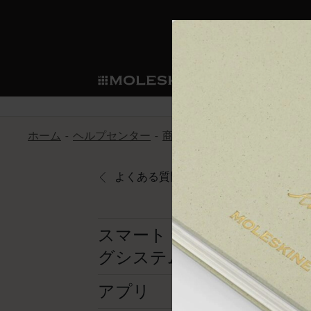
ショ
モレス
ップ
マート
サブカテゴリ
サブカ
今すぐメンバー登録
新商品
すべて見る
カスタムダイアリー
モレスキンメンバーシップ
ホーム
ヘルプセンター
商品
スマートライティング
ノートブック
スマートライティング・シス
カスタムノートブック
我々の歴史
ウェルカムオファー: 次回のご購入時に
サブカテゴリ
サブカテゴリ
テム
通常特典: パーソナライズの2冊ご購入
よくある質問に戻る
ダイアリー
パッチ
モレスキンのマニフェスト
バースデー特典: 1回限りの割引（1ヶ
サブカテゴリ
モレスキンスマートスマート
先行プレビュー: 新作コレクションへ
モレスキンスマート
とは
和紙テープ
ペンと紙の力
伝説的なお得情報: 会員限定の特別サ
サブカテゴリ
スマート ライティン
セールへの早期アクセス: お得な情
グシステム
ライティングツール
アプリ・サービス
ミニノートブックチャーム
持続可能な創造性
モレスキン限定イベント: 優先アクセ
サブカテゴリ
サブカテゴリ
返品期間の延長: 1ヶ月間
限定版ノートブック
別注＆コーポレートギフト
Detour
アプリ
サブカテゴリ