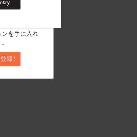
ntry
。
ントを作成して限定
典、さらに多く
ョンを手に入れ
う。
登録 !