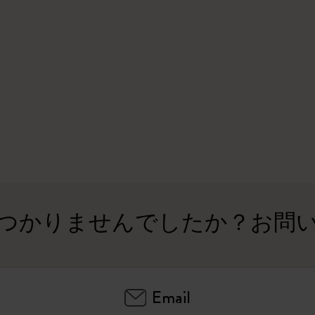
ピーナッツ限定コレクション
プレシャス & エシカル コレクション
City Guide Notebooks LUXE x モレスキ
ン
カサ・バトリョ 限定版コレクション
アイ アム ザ シティ コレクション
つかりませんでしたか？お問
星の王子さま
Mardi Mercredi × モレスキン
ハリー・ポッターの呪文コレクション
Email