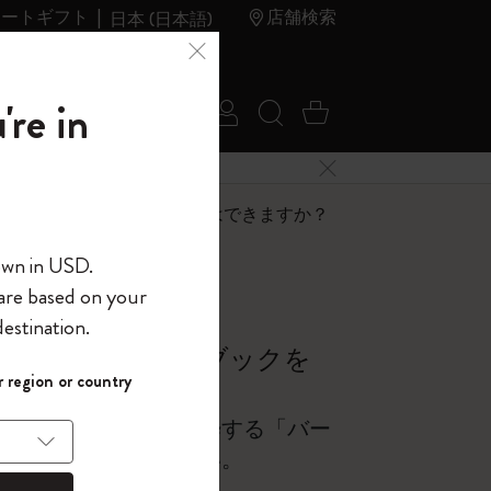
レートギフト
店舗検索
日本 (日本語)
夏のセ
アウトレ
're in
ログイン
検索 (キーワードな
カート 0 アイ
ール
ット
メニューを閉じる
へようこそ
ートブックを作成することはできますか？
own in USD.
 are based on your
界へようこそ
estination.
パスワードを表示
バーチャルノートブックを
 region or country
して、コード
ら
入力すると、初
ブックからページを抜粋する「バー
報を保存する
(任意)
＋送料無料になり
ません。ご了承ください。
ウトレット品は