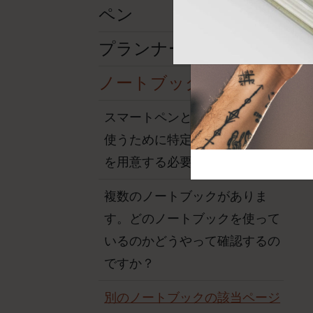
芸術と文化
モレスキン Foundation
アカウントを作成する
ペン
サブカテゴリ
バッグ
プランナー
サブカテゴリ
ギフト
ノートブック
サブカテゴリ
ピン
スマートペンとノートアプリを
サブカテゴリ
使うために特定のノートブック
パッチ
サブカテゴリ
を用意する必要がありますか？
複数のノートブックがありま
す。どのノートブックを使って
いるのかどうやって確認するの
ですか？
別のノートブックの該当ページ