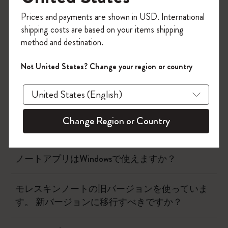
今すぐ会員登録して、コード
Prices and payments are shown in USD. International
「
WELCOME10
」を入力すると、初回注
shipping costs are based on your items shipping
文が10%オフ＋送料無料になります。セ
method and destination.
ール・アウトレット品は適用外。
スマート ライティングシステム
Moleskineアカウントを作成して限定オフ
Not United States? Change your region or country
ァーや会員特典、さらに多くのインスピ
アプリ
レーションを手に入れましょう。
今すぐ会員登録 !
どのデバイスがモレスキンノートアプリに対応
Change Region or Country
していますか？
ノートアプリはWindowsで使えますか？
モレスキンノートの旧バージョンを使っていま
す。 新バージョンに移行すべきですか？