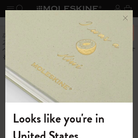
ニューを閉じる
ナビゲーションの切替
検索 (キーワードなど)
ログイ
カー
メニ
6,500円以上のご購入で送料無料
ホーム
ヘルプセンター
商品
スマートライティングセット
ベクター形式に変換するために画像をエクスポートす
る方法はありますか？
よくある質問に戻る
ベクター形式に変換するために
画像をエクスポートする方法は
ありますか？
Looks like you're in
ノートアプリでは、デジタル化されたページを画像ファ
イル (JPEG/PNG)、PDF、ベクターファイル(SVG)、テ
モレスキンの世界へようこそ
キスト、ワード、PowerPointファイル形式でエクスポー
United States
トできます