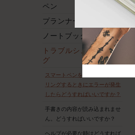
芸術と文化
モレスキン Foundation
アカウントを作成する
ペン
サブカテゴリ
バッグ
プランナー
サブカテゴリ
ギフト
ノートブック
サブカテゴリ
ピン
トラブルシューティン
サブカテゴリ
グ
パッチ
サブカテゴリ
スマートペンをBluetoothとペア
リングするときにエラーが発生
したらどうすればいいですか？
手書きの内容が読み込まれませ
ん。どうすればいいですか？
ヘルプが必要な時はどうすれば