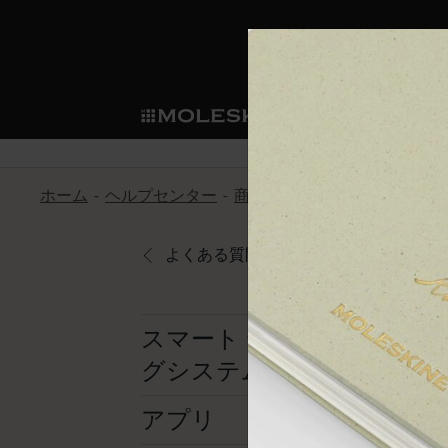
ショ
モレス
ップ
マート
サブカテゴリ
サブカ
今すぐメンバー登録
新商品
すべて見る
カスタムダイアリー
モレスキンメンバーシップ
ホーム
ヘルプセンター
商品
スマートライティング
ノートブック
スマートライティング・シス
カスタムノートブック
我々の歴史
ウェルカムオファー: 次回のご購入時に
サブカテゴリ
サブカテゴリ
テム
通常特典: パーソナライズの2冊ご購入
よくある質問に戻る
ダイアリー
パッチ
モレスキンのマニフェスト
バースデー特典: 1回限りの割引（1ヶ
サブカテゴリ
モレスキンスマートスマート
先行プレビュー: 新作コレクションへ
モレスキンスマート
とは
和紙テープ
ペンと紙の力
伝説的なお得情報: 会員限定の特別サ
サブカテゴリ
スマート ライティン
セールへの早期アクセス: お得な情
グシステム
ライティングツール
アプリ・サービス
ミニノートブックチャーム
持続可能な創造性
モレスキン限定イベント: 優先アクセ
サブカテゴリ
サブカテゴリ
返品期間の延長: 1ヶ月間
限定版ノートブック
別注＆コーポレートギフト
Detour
アプリ
サブカテゴリ