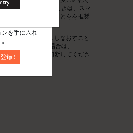
ntry
。
プリの設定を変更するときは、スマ
ントを作成して限定
アプリをクローズすることをを推奨
典、さらに多く
ョンを手に入れ
みになり、ペンを追加しなおすこと
う。
にダウンロードした場合は、
ほかのデバイスは接続を切断してくださ
登録 !