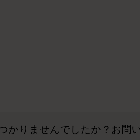
ピーナッツ限定コレクション
プレシャス & エシカル コレクション
City Guide Notebooks LUXE x モレスキ
ン
カサ・バトリョ 限定版コレクション
アイ アム ザ シティ コレクション
星の王子さま
Mardi Mercredi × モレスキン
つかりませんでしたか？お問
ハリー・ポッターの呪文コレクション