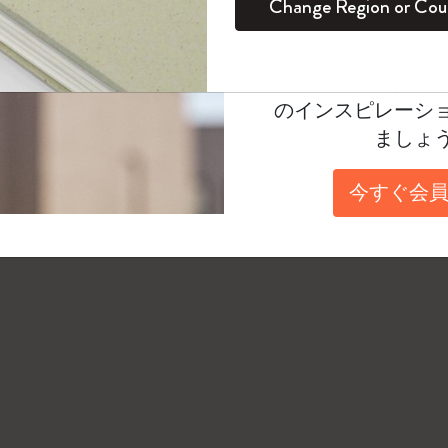
Change Region or Cou
セット
デイリープランナー
カラーパターン ノートブック
健康を愛する方への贈り物です
ログイン
適用外
ださい。 モレスキンノートブックとデバイスやア
Moleskineアカウ
ートペンの接続を使用中のサービスから切断し、
パッションジャーナル
マンスリープランナー
サクラコレクション
趣味を愛する方へのギフト
オファーや会員特
します。
のインスピレーシ
スチューデントカイエジャーナル
プランナー
馬年コレクション
卒業祝い
ノートアプリの「ペンの管理」セクションをお読
ましょ
をお勧めします。 ノートアプリを複数のデバイス
アートコレクション
限定版ダイアリー
ミニノートブックチャーム
ノートブック
Bluetooth接続中のデバイスだけを残し、その
今すぐ会員
プロコレクション
プロコレクション
BLACKPINK × モレスキン コレクショ
い。
ン
ライフプランナー・コレクション
ISSEY MIYAKE | モレスキン のコレク
アカデミック・プランナー
ション
ナサにインスパイアされたコレクショ
ン
Impressions of Impressionism コレクショ
ン