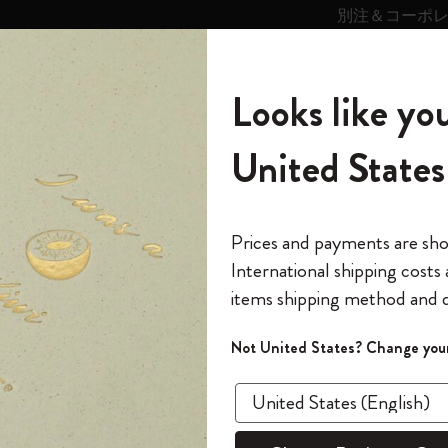
別注＆コーポ
キンス
パーソナライズサ
ストー
モレスキン
Looks like you
ービス
リー
の世界
テゴリ
サブカテゴリ
サブカテゴリ
United States
6,500円以上のご購入で送料無料
モレスキンの世界
ノートブック
ダイアリー
すべて見る
モレスキンスマート
Reframe サングラス
キム・ジョンギコレクション
すべて見る
アートを愛する方への贈り物
カントリー・テーマ・ピンズ・コレク
プライドをいつも胸に
スマートライティング・システム
Notes
セット
スマートペンをBluetoothとペアリングするときに
ション
The Original Notebook
パーソナル・ダイアリー
スマートライティング・システム
Blackwing x モレスキン
ムーミン コレクション
Impressions of Impressionism コレクショ
バックパック
プロフェッショナルへの贈り物
Mardi Mercredi × モレスキン
スマートノートブック
モレスキン Journal
10% オフと送料無料
*
メールアドレス
Prices and payments are sh
ン
で1冊無料
International shipping costs
ミニノートブックチャーム
12カ月ダイアリー
モレスキンスマートスマートとは
Kaweco x モレスキン
キム・ジョンギコレクション
限定版バックパック
ミニマリストへの贈り物
スマートダイアリー
モレスキン Planner
月有効）
モレスキンの世
カサ・バトリョ 限定版コレクション
items shipping method and d
の先行アクセス
*
パスワード
カイエ ＆ ジャーナル
15ヶ月プランナー
アプリ・サービス
ペン & ペンシル
「Alice's Adventures in Wonderland」コレ
Shopper paper – made Collection
マキシマリストへの贈り物
プライズ
スマートペンをBluetoothとペアリン
クション
ゴッホ美術館
報をいち早くチェック
Not United States? Change your
らどうすればいいですか？
今すぐ会員登録
カスタムノートブック
18ヶ月プランナー
アクセサリー＆リフィル
デバイスバッグ & バックパック
ファッションを愛する方への贈り物
ス
パスワードを忘れた方はこち
「
WELCOME10
」を
スマートペンとデバイスを再起動しご確認くださ
『ロード・オブ・ザ・リング』コレク
このデバイスで情
限定版
ウィークリープランナー
ション
Legendary
旅人への贈り物
回注文が10%オフ
ほかのデバイスで試しても解決しない場合は、専
ます。セール・ア
点検が必要かもしれません。「互換性とペアリン