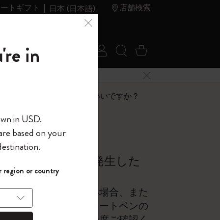
レートギフト
店舗検索
日本 (日本語)
夏のセ
アウトレ
're in
ログイン
検索 (キーワードな
カート 0 アイ
ール
ット
メニューを閉じる
へようこそ
エラーが発生したらどうすればいいですか？
own in USD.
 are based on your
界へようこそ
estination.
パスワードを表示
グするときにエラーが発生した
 region or country
して、コード
ら
入力すると、初
い。それでも接続しない場合、また
報を保存する
(任意)
＋送料無料になり
門エンジニアによるスマートペンの
ウトレット品は
グ」セクションをいま一度ご確認く