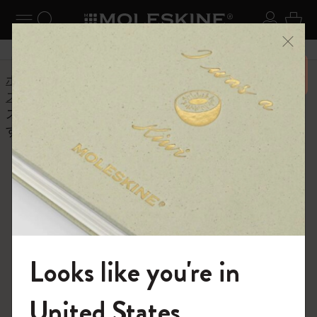
ニューを閉じる
ナビゲーションの切替
検索 (キーワードなど)
ログイ
カー
メニ
6,500円以上のご購入で送料無料
ホーム
ヘルプセンター
商品
スマートライティングセット
スマートペンの電源はオン/オフの切り替えが必要で
すか？それとも自動的にオフになるのですか？
よくある質問に戻る
スマートペンの電源はオン/オフ
の切り替えが必要ですか？それ
とも自動的にオフになるのです
か？
Looks like you're in
自動スイッチオン「自動スイッチオン」は、スマートペ
モレスキンの世界へようこそ
United States
ンのペン先が紙面に触れると自動的に電源がオンに切り