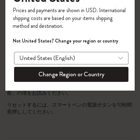
替わる機能です。ノートアプリとスマートペンの同期が
今すぐ会員登録して、コード
完了すると、デフォルトで「自動スイッチオン」機能が
Prices and payments are shown in USD. International
「
WELCOME10
」を入力すると、初回注
有効化します。スマートペンの設定ページ（画面右上ア
shipping costs are based on your items shipping
文が10%オフ＋送料無料になります。セ
イコンまたは左側のメニュー> ペンの管理 > スマートペ
method and destination.
ン)でこの設定を変更することもできます。
ール・アウトレット品は適用外。
Moleskineアカウントを作成して限定オフ
スマートペンが20分間バッテリー節約モードにあるとき
Not United States? Change your region or country
ァーや会員特典、さらに多くのインスピ
は、デフォルトで「自動スイッチオフ」機能が有効化し
レーションを手に入れましょう。
ます。
製品の開封時はバッテリー残量が極めて低いため、ご利
今すぐ会員登録 !
用前に充電することを強くおすすめします。スマートペ
Change Region or Country
ンのフル充電にはおよそ2時間ほどかかります。バッテ
リーの使用に関する詳細は、「バッテリーの充電と寿
命」の項をお読みください。
リセットするには、スマートペンの電源ボタンを10秒間
長押ししてください。